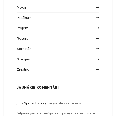
Mediji
Pasākumi
Projekti
Resursi
Semināri
Studijas
Zinātne
JAUNĀKIE KOMENTĀRI
juris Sprukulis
iekš
Tiešsaistes seminārs
“Atjaunojamā enerģija un ilgtspēja piena nozarē”