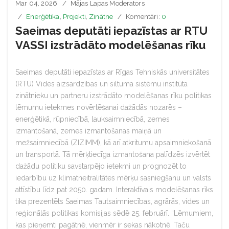
Mar 04, 2026
Mājas Lapas Moderators
Enerģētika
,
Projekti
,
Zinātne
Komentāri:
0
Saeimas deputāti iepazīstas ar RTU
VASSI izstrādāto modelēšanas rīku
Saeimas deputāti iepazīstas ar Rīgas Tehniskās universitātes
(RTU) Vides aizsardzības un siltuma sistēmu institūta
zinātnieku un partneru izstrādāto modelēšanas rīku politikas
lēmumu ietekmes novērtēšanai dažādās nozarēs –
enerģētikā, rūpniecībā, lauksaimniecībā, zemes
izmantošanā, zemes izmantošanas maiņā un
mežsaimniecībā (ZIZIMM), kā arī atkritumu apsaimniekošanā
un transportā. Tā mērķtiecīga izmantošana palīdzēs izvērtēt
dažādu politiku savstarpējo ietekmi un prognozēt to
iedarbību uz klimatneitralitātes mērķu sasniegšanu un valsts
attīstību līdz pat 2050. gadam. Interaktīvais modelēšanas rīks
tika prezentēts Saeimas Tautsaimniecības, agrārās, vides un
reģionālās politikas komisijas sēdē 25. februārī. “Lēmumiem,
kas pieņemti pagātnē, vienmēr ir sekas nākotnē. Taču