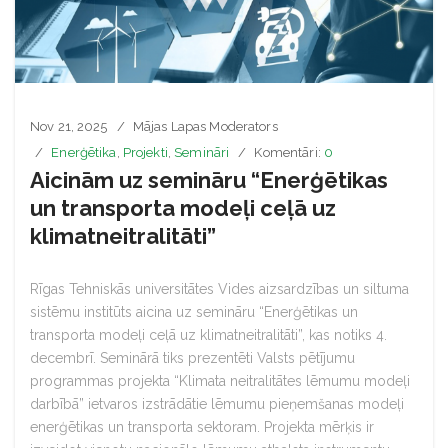
Nov 21, 2025
Mājas Lapas Moderators
Enerģētika
,
Projekti
,
Semināri
Komentāri:
0
Aicinām uz semināru “Enerģētikas
un transporta modeļi ceļā uz
klimatneitralitāti”
Rīgas Tehniskās universitātes Vides aizsardzības un siltuma
sistēmu institūts aicina uz semināru “Enerģētikas un
transporta modeļi ceļā uz klimatneitralitāti”, kas notiks 4.
decembrī. Seminārā tiks prezentēti Valsts pētījumu
programmas projekta “Klimata neitralitātes lēmumu modeļi
darbībā” ietvaros izstrādātie lēmumu pieņemšanas modeļi
enerģētikas un transporta sektoram. Projekta mērķis ir