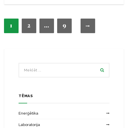
1
2
…
9
TĒMAS
Enerģētika
Laboratorija