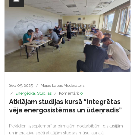
Sep 05, 2025
Mājas Lapas Moderators
Enerģētika
,
Studijas
Komentāri:
0
Atklājam studijas kursā “Integrētas
vēja energosistēmas un ūdeņradis”
Piektdien, 5.septembrī ar pirmajām nodarbībām, diskusijām
un interaktīvu spēli atklājām studijas mūsu jaunajā