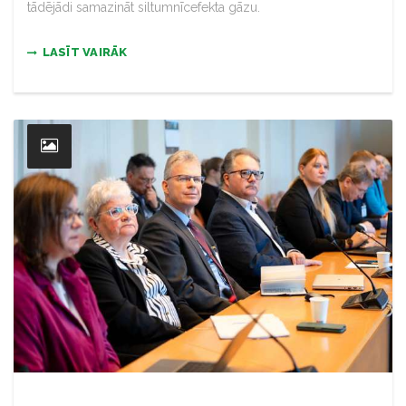
tādējādi samazināt siltumnīcefekta gāzu.
LASĪT VAIRĀK