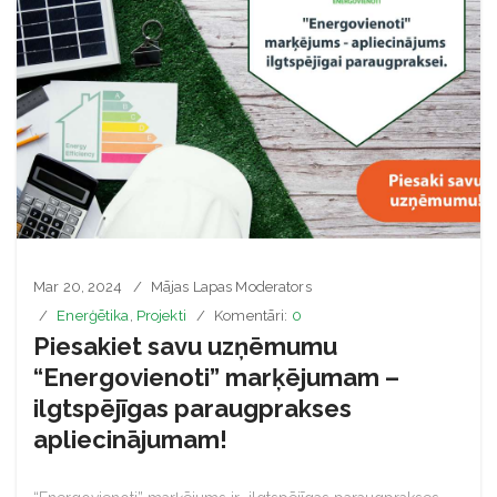
Mar 20, 2024
Mājas Lapas Moderators
Enerģētika
,
Projekti
Komentāri:
0
Piesakiet savu uzņēmumu
“Energovienoti” marķējumam –
ilgtspējīgas paraugprakses
apliecinājumam!