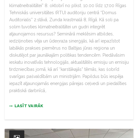
klimatneitralitātei” 8. oktobrī no plkst. 10.00 līdz 17.00 Rīgas
Tehniskās universitātes (RTU) auditoriju centrā “Domus
Auditorialis” 2.stāvā, Zunda krastmalā 8, Rīgā. Kā soli pa
solim tuvoties klimatneitralitātei un gudri integrēt
atjaunojamos resursus? Seminārā meklēsim atbildes,
iedziļinoties vēja un ūdeņraža sinerģijās, kā arī iepazīstot
labākās prakses piemērus no Baltijas jūras reģiona un
diskutējot par jaunākajām politikas tendencēm. Piedāvāsim
ieskatu inovatīvās tehnoloģijās, aktualitātēs emisiju un emisiju
tirdzniecības jomā, kā arī “karstākajās” tēmās, kas šobrīd
svarīgas pašvaldībām un ministrijām. Papildus būs iespēja
iepazīt atjaunojamās enerģijas pārejas ceļvedi un piedalīties
praktiskā darbnīcā,.
LASĪT VAIRĀK