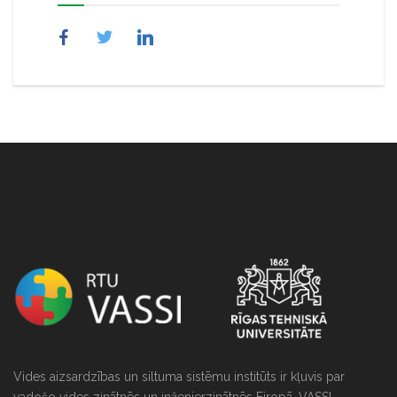
NULL
Vides aizsardzības un siltuma sistēmu institūts ir kļuvis par
vadošo vides zinātnēs un inženierzinātnēs Eiropā. VASSI