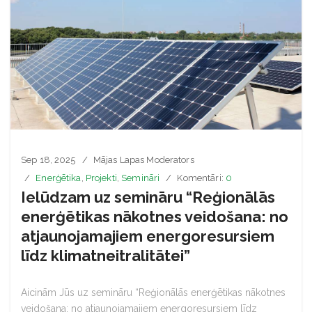
Sep 18, 2025
Mājas Lapas Moderators
Enerģētika
,
Projekti
,
Semināri
Komentāri:
0
Ielūdzam uz semināru “Reģionālās
enerģētikas nākotnes veidošana: no
atjaunojamajiem energoresursiem
līdz klimatneitralitātei”
Aicinām Jūs uz semināru “Reģionālās enerģētikas nākotnes
veidošana: no atjaunojamajiem energoresursiem līdz