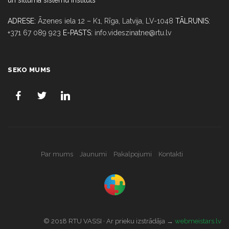
ADRESE:
Āzenes iela 12 – K1, Rīga,
Latvija, LV-1048
TĀLRUNIS:
+371 67 089 923
E-PASTS:
info.videszinatne@rtu.lv
SEKO MUMS
Par mums
Jaunumi
Pakalpojumi
Kontakti
© 2018 RTU VASSI · Ar prieku izstrādāja →
webmeistars.lv