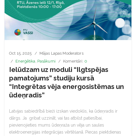
Oct 15, 2025
Mājas Lapas Moderators
Enerģētika
,
Pasākumi
Komentāri:
0
Ielūdzam uz moduli “Ilgtspējas
pamatojums” studiju kursā
“Integrētas vēja energosistēmas un
ūdeņradis”
Latvijas sabiedrībā bieži izskan viedoklis, ka ūdeņradis ir
dārgs. Ja gribat uzzināt, vai tas atbilst patiesībai,
pievienojieties mums ūdeņraža un vēja un saules
elektroenerģijas integrācijas vērtēšanā. Piecas piektdienas