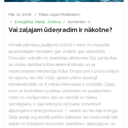
Mar 10, 2026
Mājas Lapas Moderators
Enerģētika
,
Mediji
,
Zinātne
Komentāri:
0
Vai zaļajam ūdeņradim ir nākotne?
Klimata pārmaiņu jautājums šobrīd ir viens no visplašāk
apspriestajiem tematiem gan zinātnē, gan sabiedrībā.
Diskusijas svārstās no skeptiskas attieksmes līdz pārliecībai,
ka cilvēka darbība būtiski ietekmē klimatu un ka
nepieciešama mērķtiecīga rīcība. Eiropa sevi ir pozicionējusi
kā reģionu, kas līdz 2050. gadam plāno sasniegt
klimatneitralitāti, un šī mērķa īstenošanai ir izstrādāts Zaļais
kurss ar konkrētiem politikas virzieniem un pasākumiem.
Viens no risinājumiem, kas var veicināt šo mērķu
sasniegšanu, ir zaļā ūdeņraža ražošana, izmantojot
atjaunojamos energoresursus — saules un/vai vēja enerģiju.
Šāda pieeja ļauj aizstāt pelēko ūdeņradi, kas tradicionāli tiek
iegūts no fosilajiem resursiem, piemēram, dabasgāzes, un