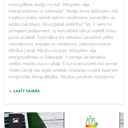
mūžizglītības studiju modulī “Integrētas vēja
energosistēmas un ūdeņradis”. Studiju kursa dalībnieku vidū
ir patiess prieks redzēt vadošo uzņēmumu, pašvaldību un
iestāžu pārstāvjus. Kā uzglabāt elektrību? Tas ir viens no
pirmajiem jautājumiem, uz kuru atbildi nākuši meklēt mūsu
jaunie studenti. Turpmākos trīs mēnešus pavadīsim pētot
izaicinājumus, iespējas un risinājumus ūdeņraža nozares
attīstībai Latvijā. Mācību modulis “Integrētas vēja
energosistēmas un ūdeņradis” ir pirmais šai tematikai
veltītais mācību kurss Latvijā. Šī kursa absolventi būs pirmie
cilvēki Latvijā, kas iegūs unikālas zināšanas nozarē, kurai tiek
prognozēta strauja attīstība. Mācības piedāvās redzējumu.
LASĪT VAIRĀK