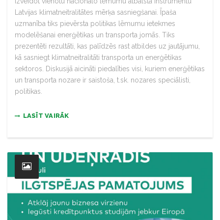
izveidot vienotu nacionālo lēmumu atbalsta instrumentu
Latvijas klimatneitralitātes mērķa sasniegšanai. Īpaša
uzmanība tiks pievērsta politikas lēmumu ietekmes
modelēšanai enerģētikas un transporta jomās. Tiks
prezentēti rezultāti, kas palīdzēs rast atbildes uz jautājumu,
kā sasniegt klimatneitralitāti transporta un enerģētikas
sektoros. Diskusijā aicināti piedalīties visi, kuriem enerģētikas
un transporta nozare ir saistoša, t.sk. nozares speciālisti,
politikas.
LASĪT VAIRĀK