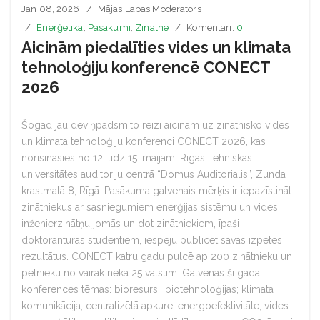
Jan 08, 2026
Mājas Lapas Moderators
Enerģētika
,
Pasākumi
,
Zinātne
Komentāri:
0
Aicinām piedalīties vides un klimata
tehnoloģiju konferencē CONECT
2026
Šogad jau deviņpadsmito reizi aicinām uz zinātnisko vides
un klimata tehnoloģiju konferenci CONECT 2026, kas
norisināsies no 12. līdz 15. maijam, Rīgas Tehniskās
universitātes auditoriju centrā “Domus Auditorialis”, Zunda
krastmalā 8, Rīgā. Pasākuma galvenais mērķis ir iepazīstināt
zinātniekus ar sasniegumiem enerģijas sistēmu un vides
inženierzinātņu jomās un dot zinātniekiem, īpaši
doktorantūras studentiem, iespēju publicēt savas izpētes
rezultātus. CONECT katru gadu pulcē ap 200 zinātnieku un
pētnieku no vairāk nekā 25 valstīm. Galvenās šī gada
konferences tēmas: bioresursi; biotehnoloģijas; klimata
komunikācija; centralizētā apkure; energoefektivitāte; vides