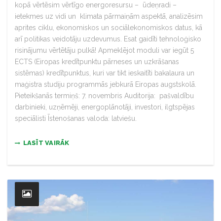
kopā vērtēsim vērtīgo energoresursu – ūdeņradi –
ietekmes uz vidi un klimata pārmaiņām aspektā, analizēsim
aprites ciklu, ekonomiskos un sociālekonomiskos datus, kā
arī politikas veidotāju uzdevumus. Esat gaidīti tehnoloģisko
risinājumu vērtētāju pulkā! Apmeklējot moduli var iegūt 5
ECTS (Eiropas kredītpunktu pārneses un uzkrāšanas
sistēmas) kredītpunktus, kuri var tikt ieskaitīti bakalaura un
maģistra studiju programmās jebkurā Eiropas augstskolā.
Pieteikšanās termiņš: 7. novembris Auditorija: pašvaldību
darbinieki, uzņēmēji, energoplānotāji, investori, ilgtspējas
speciālisti Īstenošanas valoda: latviešu.
LASĪT VAIRĀK