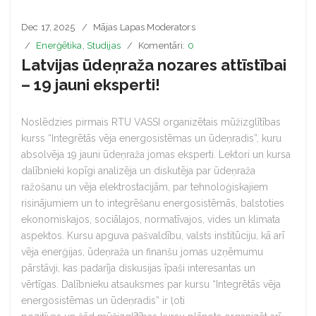
Dec 17, 2025
Mājas Lapas Moderators
Enerģētika
,
Studijas
Komentāri:
0
Latvijas ūdeņraža nozares attīstībai
– 19 jauni eksperti!
Noslēdzies pirmais RTU VASSI organizētais mūžizglītības
kurss “Integrētās vēja energosistēmas un ūdeņradis”, kuru
absolvēja 19 jauni ūdeņraža jomas eksperti. Lektori un kursa
dalībnieki kopīgi analizēja un diskutēja par ūdeņraža
ražošanu un vēja elektrostacijām, par tehnoloģiskajiem
risinājumiem un to integrēšanu energosistēmās, balstoties
ekonomiskajos, sociālajos, normatīvajos, vides un klimata
aspektos. Kursu apguva pašvaldību, valsts institūciju, kā arī
vēja enerģijas, ūdeņraža un finanšu jomas uzņēmumu
pārstāvji, kas padarīja diskusijas īpaši interesantas un
vērtīgas. Dalībnieku atsauksmes par kursu “Integrētās vēja
energosistēmas un ūdeņradis” ir ļoti