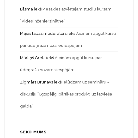
Lāsma
iekš
Piesakies atvērtajam studiju kursam
“Vides inženierzinātne”
Mājas lapas moderators
iekš
Aicinām apgūt kursu
par ūdeņraža nozares iespējām
Mārtiņš Grels
iekš
Aicinām apgūt kursu par
ūdeņraža nozares iespējām
Zigmārs Brunavs
iekš
Ielūdzam uz semināru –
diskusiju “Ilgtspējīgi pārtikas produkti uz latvieša
galda”
SEKO MUMS