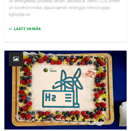
un enerģētikas politikas ietvari; attīstība ar zemu CO2 līmeni
un bioekonomika; atjaunojamās enerģijas tehnoloģijas;
ilgtspēja un.
LASĪT VAIRĀK