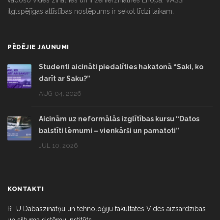
ilgtspējīgas attīstības noslēpums ir sekot līdzi laikam.
PĒDĒJIE JAUNUMI
Studenti aicināti piedalīties hakatonā “Saki, ko
darīt ar Saku?”
AUG 04, 2026
Aicinām uz neformālās izglītības kursu “Datos
balstīti lēmumi – vienkārši un pamatoti”
JUL 10, 2026
KONTAKTI
RTU Dabaszinātņu un tehnoloģiju fakultātes Vides aizsardzības
un siltuma sistēmu institūts