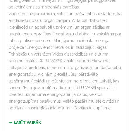
“Energovienoti” marķējums ir ilgtspējīgas paraugprakses
apliecinājums saimnieciskās darbības
veicējiem, uzņēmumiem, valsts un pašvaldības iestādēm, kā
arī dažādu nozaru organizācijām. Ar tā palīdzību tiek
identificēti un apbalvoti uzņēmumi un organizācijas ar
augstu energopratības līmeni, kuru darbība ir uzskatāma par
labas prakses piemēru. Marķējumu nacionāla mēroga
projekta “Energovienoti” ietvaros ir izstrādājuši Rīgas
Tehniskās universitātes Vides aizsardzības un siltuma
sistēmu institūtā (RTU VASSI) zinātnieki ar mērķi vairot
Latvijas sabiedrības, uzņēmumu, organizāciju un pašvaldību
energopratību. Aicinām pieteikt Jūsu pārstāvēto
uzņēmumu/iestādi un būt vienam no pirmajiem Latvijā, kas
saņem “Energovienoti” marķējumu! RTU VASSI speciālisti
izvērtēs uzņēmuma energopatēriņa datus, veiktos
energotaupības pasākumus, veikto pasākumu efektivitāti un
aprēķinās sasniegtaio ietaupījumu. Pozitīva ietaupījuma.
LASĪT VAIRĀK