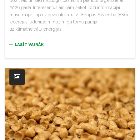
pozitīvas un šād mūžizglītības kursu plānots organizēt arī
2026.gadā. Interesentus aicinām sekot līdzi informācijai
mūsu mājas lapā videzinatne.rtu.lv . Eiropas Savienība (ES) ir
iecerējusi ūdeņradim nozīmīgu lomu pārejā
uz klimatneitrālu enerģijas.
LASĪT VAIRĀK