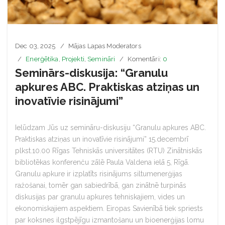
Dec 03, 2025
Mājas Lapas Moderators
Enerģētika
,
Projekti
,
Semināri
Komentāri:
0
Seminārs-diskusija: “Granulu
apkures ABC. Praktiskas atziņas un
inovatīvie risinājumi”
Ielūdzam Jūs uz semināru-diskusiju “Granulu apkures ABC.
Praktiskas atziņas un inovatīvie risinājumi” 15.decembrī
plkst.10.00 Rīgas Tehniskās universitātes (RTU) Zinātniskās
bibliotēkas konferenču zālē Paula Valdena ielā 5, Rīgā.
Granulu apkure ir izplatīts risinājums siltumenerģijas
ražošanai, tomēr gan sabiedrībā, gan zinātnē turpinās
diskusijas par granulu apkures tehniskajiem, vides un
ekonomiskajiem aspektiem. Eiropas Savienībā tiek spriests
par koksnes ilgstpējīgu izmantošanu un bioenerģijas lomu