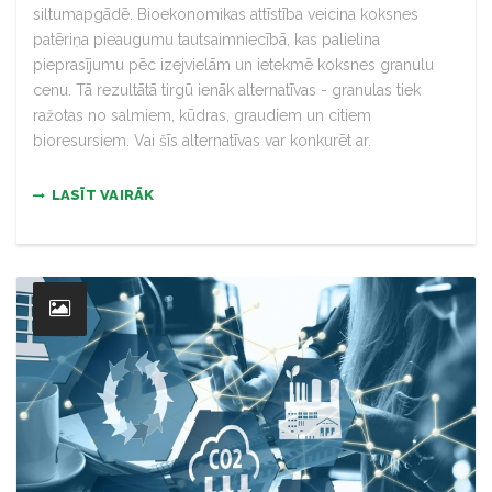
siltumapgādē. Bioekonomikas attīstība veicina koksnes
patēriņa pieaugumu tautsaimniecībā, kas palielina
pieprasījumu pēc izejvielām un ietekmē koksnes granulu
cenu. Tā rezultātā tirgū ienāk alternatīvas - granulas tiek
ražotas no salmiem, kūdras, graudiem un citiem
bioresursiem. Vai šīs alternatīvas var konkurēt ar.
LASĪT VAIRĀK