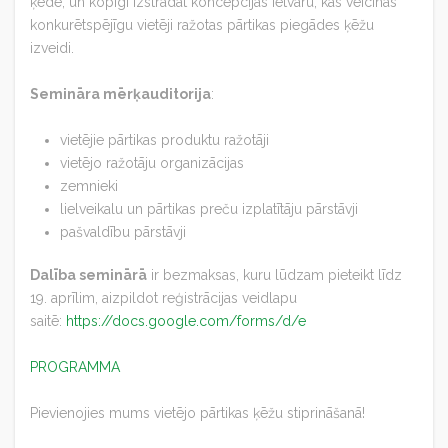
ķēdē, un kopīgi izstrādāt koncepcijas ietvaru, kas veicinās
konkurētspējīgu vietēji ražotas pārtikas piegādes ķēžu
izveidi.
Semināra mērķauditorija
:
vietējie pārtikas produktu ražotāji
vietējo ražotāju organizācijas
zemnieki
lielveikalu un pārtikas preču izplatītāju pārstāvji
pašvaldību pārstāvji
Dalība seminārā
ir bezmaksas, kuru lūdzam pieteikt līdz
19. aprīlim, aizpildot reģistrācijas veidlapu
saitē:
https://docs.google.com/forms/d/e
PROGRAMMA
Pievienojies mums vietējo pārtikas ķēžu stiprināšanā!