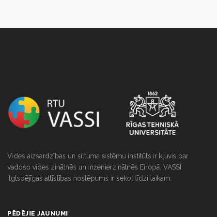
NULL
Vides aizsardzības un siltuma sistēmu institūts ir kļuvis par
vadošo vides zinātnēs un inženierzinātnēs Eiropā. VASSI
ilgtspējīgas attīstības noslēpums ir sekot līdzi laikam.
PĒDĒJIE JAUNUMI