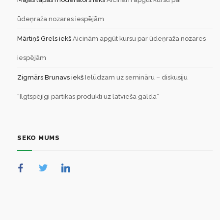
ūdeņraža nozares iespējām
Mārtiņš Grels
iekš
Aicinām apgūt kursu par ūdeņraža nozares
iespējām
Zigmārs Brunavs
iekš
Ielūdzam uz semināru – diskusiju
“Ilgtspējīgi pārtikas produkti uz latvieša galda”
SEKO MUMS