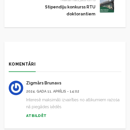
Stipendiju konkurss RTU
doktorantiem
KOMENTĀRI
Zigmārs Brunavs
2024. GADA 11. APRĪLIS - 14:02
Interesē maksimāli izvairīties no atlikumiem ražoša
nā piegādes ķēdēs
ATBILDĒT