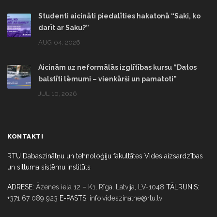
Studenti aicināti piedalīties hakatonā “Saki, ko
darīt ar Saku?”
AUG 04, 2026
Aicinām uz neformālās izglītības kursu “Datos
balstīti lēmumi – vienkārši un pamatoti”
JUL 10, 2026
KONTAKTI
RTU Dabaszinātņu un tehnoloģiju fakultātes Vides aizsardzības
un siltuma sistēmu institūts
ADRESE:
Āzenes iela 12 – K1, Rīga,
Latvija, LV-1048
TĀLRUNIS:
+371 67 089 923
E-PASTS:
info.videszinatne@rtu.lv