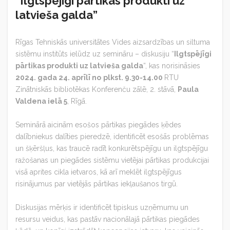
“Ilgtspējīgi pārtikas produkti uz
latvieša galda”
Rīgas Tehniskās universitātes Vides aizsardzības un siltuma
sistēmu institūts
ielūdz uz semināru – diskusiju “
Ilgtspējīgi
pārtikas produkti uz latvieša galda
“, kas norisināsies
2024. gada 24. aprīlī no
plkst. 9.30-14.00
RTU
Zinātniskās bibliotēkas Konferenču zālē, 2. stāvā,
Paula
Valdena ielā 5
, Rīgā.
Seminārā aicinām esošos pārtikas piegādes ķēdes
dalībniekus dalīties pieredzē, identificēt esošās problēmas
un šķēršļus, kas traucē radīt konkurētspējīgu un ilgtspējīgu
ražošanas un piegādes sistēmu vietējai pārtikas produkcijai
visā aprites cikla ietvaros, kā arī meklēt ilgtspējīgus
risinājumus par vietējās pārtikas iekļaušanos tirgū.
Diskusijas mērķis ir identificēt tipiskus uzņēmumu un
resursu veidus, kas pastāv nacionālajā pārtikas piegādes