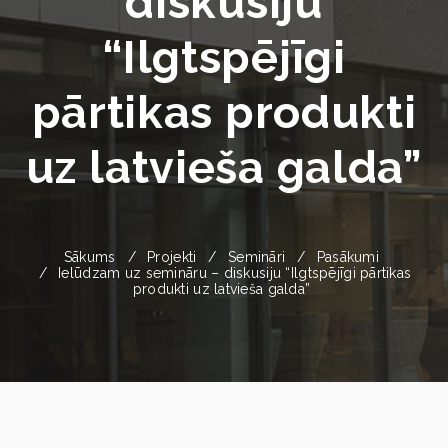
diskusiju
“Ilgtspējīgi
pārtikas produkti
uz latvieša galda”
Sākums
Projekti
Semināri
Pasākumi
Ielūdzam uz semināru – diskusiju “Ilgtspējīgi pārtikas
produkti uz latvieša galda”