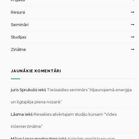
Resursi
Semināri
Studijas
Zinātne
JAUNĀKIE KOMENTĀRI
juris Sprukulis
iekš
Tiešsaistes seminārs “Atjaunojamā enerģija
un ilgtspēja piena nozarē”
Lāsma
iekš
Piesakies atvērtajam studiju kursam “Vides
inženierzinātne”
Mājas lapas moderators
iekš
Aicinām apgūt kursu par