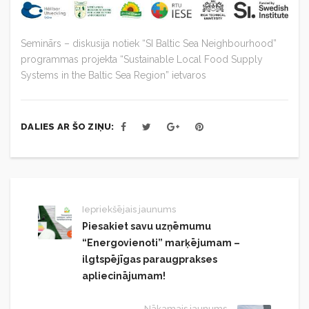
Seminārs – diskusija notiek “SI Baltic Sea Neighbourhood”
programmas projekta “Sustainable Local Food Supply
Systems in the Baltic Sea Region” ietvaros
DALIES AR ŠO ZIŅU:
Iepriekšējais jaunums
Piesakiet savu uzņēmumu
“Energovienoti” marķējumam –
ilgtspējīgas paraugprakses
apliecinājumam!
Nākamais jaunums