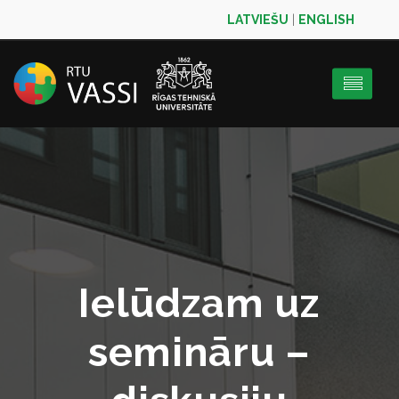
LATVIEŠU
|
ENGLISH
Ielūdzam uz
semināru –