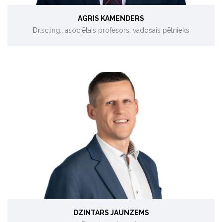
AGRIS KAMENDERS
Dr.sc.ing., asociētais profesors, vadošais pētnieks
Saules enerģija, ilgtspējīga attīstība, energoefektivitāte.
DZINTARS JAUNZEMS