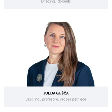
Dr.sc.ing., docents
Zemu oglekļa emisiju tehnoloģijas, dzīves cikla analīze.
JŪLIJA GUŠČA
Dr.sc.ing., profesore, vadošā pētniece