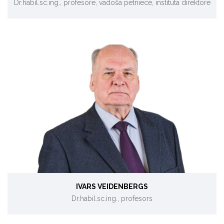
Dr.habil.sc.ing., profesore, vadošā pētniece, institūta direktore
Siltuma un masas apmaiņas procesi un iekārtas, enerģijas
ražošanas un pārveides ekoloģiskie aspekti.
IVARS VEIDENBERGS
Dr.habil.sc.ing., profesors