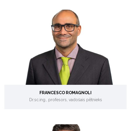
Bioenerģija, pilsētas izturētspēja.
FRANCESCO ROMAGNOLI
Dr.sc.ing., profesors, vadošais pētnieks