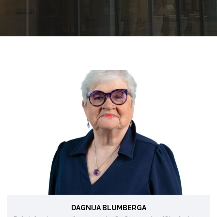
Energoefektivitāte, tīrāka ražošana, atjaunojamie
energoresursi, klimata tehnoloģijas.
DAGNIJA BLUMBERGA