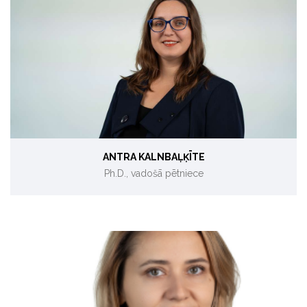
Projektu uzraudzība.
ANTRA KALNBAĻĶĪTE
Ph.D., vadošā pētniece