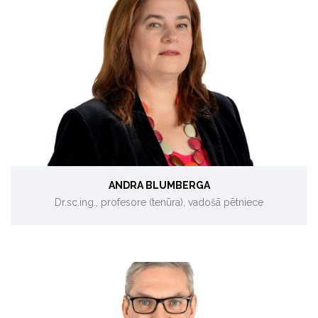
Sistēmdinamika, ēku energoefektivitāte.
ANDRA BLUMBERGA
Dr.sc.ing., profesore (tenūra), vadošā pētniece