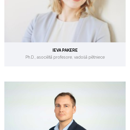
Atjaunojamie energoresursi un viedās energosistēmas
IEVA PAKERE
Ph.D., asociētā profesore, vadošā pētniece
Sistēmu izturētspēja.