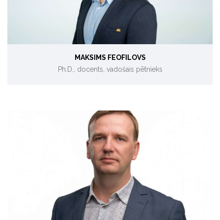
MAKSIMS FEOFILOVS
Ph.D., docents, vadošais pētnieks
Energoefektivitāte uzņēmumos, siltumenerģijas ražošana
un siltuma sistēmas