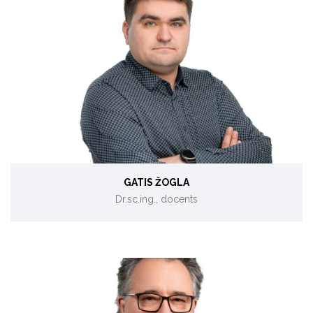
Ēku energoefektivitāte, datu analīze.
GATIS ŽOGLA
Dr.sc.ing., docents