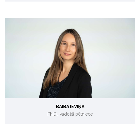
Biotehonomika, mikroaļgu biotehnoloģijas
BAIBA IEVIŅA
Ph.D., vadošā pētniece