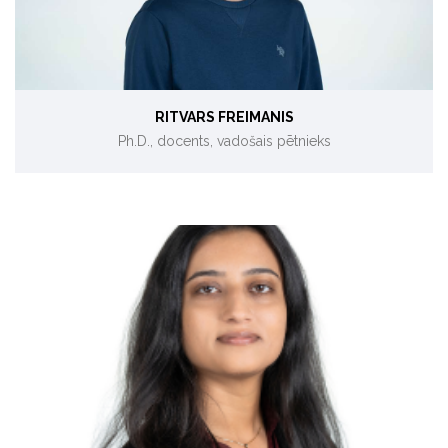
RITVARS FREIMANIS
Ph.D., docents, vadošais pētnieks
Bioekonomija, bioresursi, bioloģiskie procesi