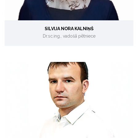
SILVIJA NORA KALNIŅŠ
Dr.sc.ing., vadošā pētniece
Koģenerācija, biomasas energoresursi.