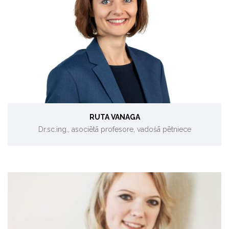
Biomimikrija, ēku energoefektivitāte.
RUTA VANAGA
Dr.sc.ing., asociētā profesore, vadošā pētniece