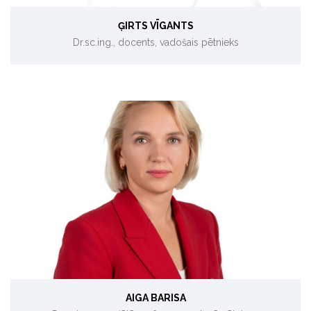
ĢIRTS VĪGANTS
Dr.sc.ing., docents, vadošais pētnieks
Ilgtspējīgs transports, klimata tehnoloģijas.
AIGA BARISA