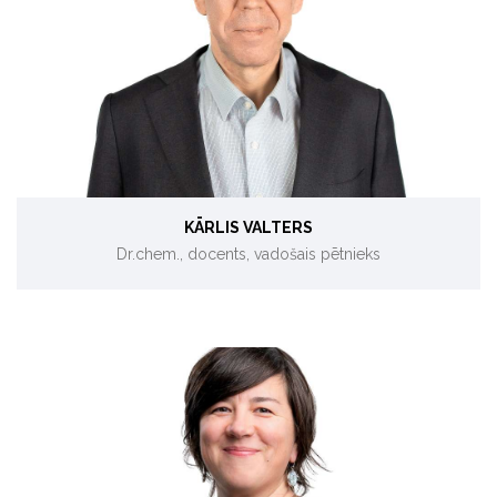
Vides ķīmija un zinātniskā komunikācija.
KĀRLIS VALTERS
Dr.chem., docents, vadošais pētnieks
Energoplānošana, klimata pārmaiņu aspekti, SEG emisijas.