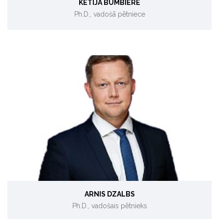
KETIJA BUMBIERE
Ph.D., vadošā pētniece
Inovācijas enerģētikā, Dzīves cikla analīze
ARNIS DZALBS
Ph.D., vadošais pētnieks