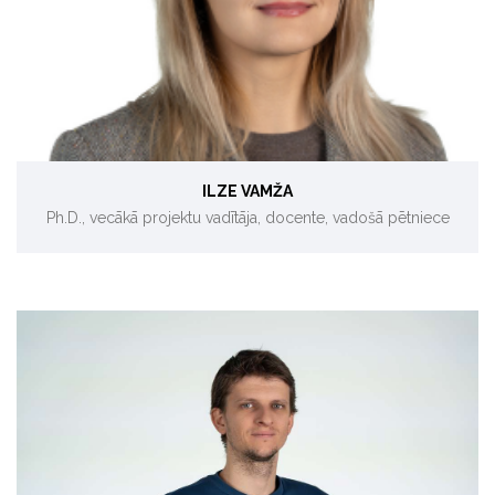
Industriālā mikrobioloģija
ILZE VAMŽA
Ph.D., vecākā projektu vadītāja, docente, vadošā pētniece
Ēku energoefektivitāte