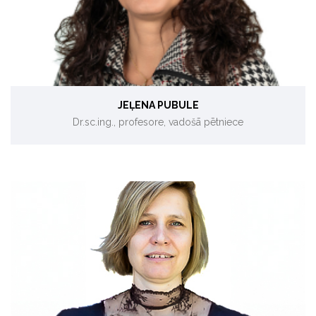
JEĻENA PUBULE
Dr.sc.ing., profesore, vadošā pētniece
Vides aizsardzība, vides projekti.