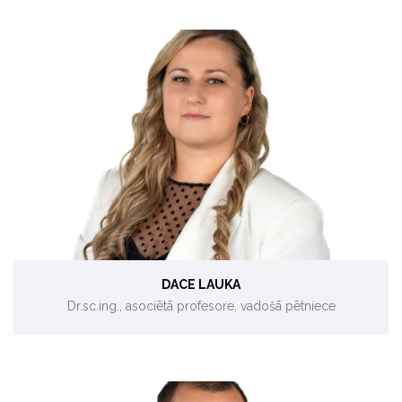
Tīrāka ražošana, materiāli no atkritumiem, siltumnīcefekta
gāzu emisijas (SEG).
DACE LAUKA
Dr.sc.ing., asociētā profesore, vadošā pētniece