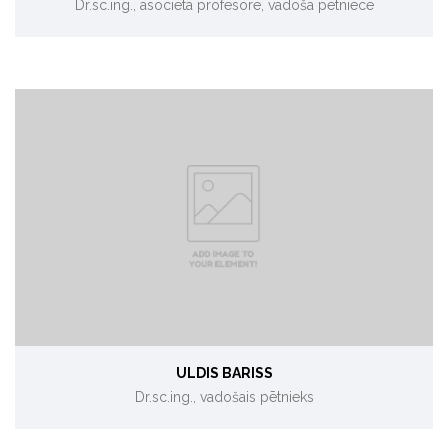
Dr.sc.ing., asociētā profesore, vadošā pētniece
ULDIS BARISS
Dr.sc.ing., vadošais pētnieks