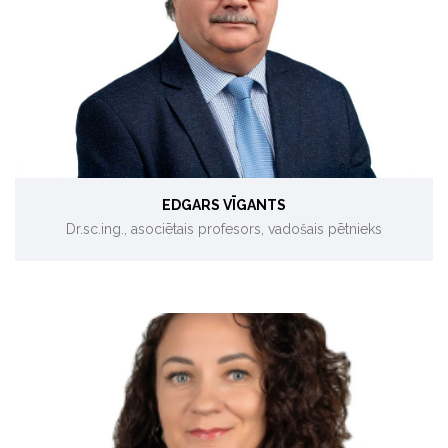
Siltuma sistēmas, koģenerācija, gazifikācija, dūmgāzu
kondensatori, biokurināmo ražošana.
EDGARS VĪGANTS
Dr.sc.ing., asociētais profesors, vadošais pētnieks
Ietekmes uz vidi novērtējums, atkritumu apsaimniekošana.