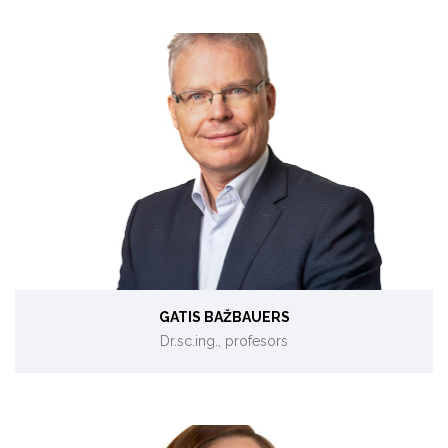
Energosistēmu analīze, centralizētā siltumapgāde un
koģenerācija, ekodizains.
GATIS BAŽBAUERS
Dr.sc.ing., profesors