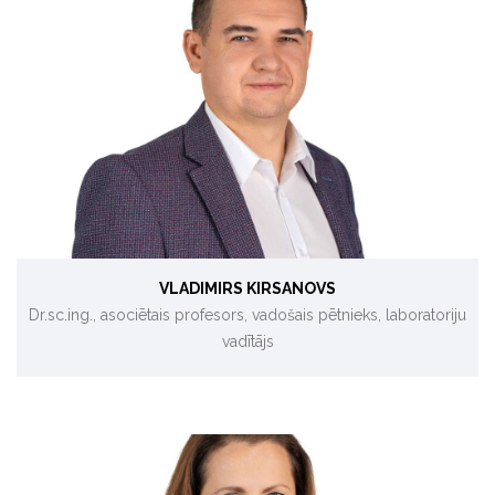
Bioenerģijas pārveidošana, gazifikācija
VLADIMIRS KIRSANOVS
Dr.sc.ing., asociētais profesors, vadošais pētnieks, laboratoriju
vadītājs