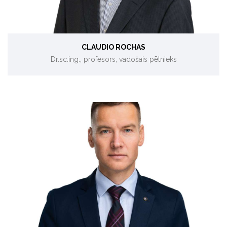
CLAUDIO ROCHAS
Dr.sc.ing., profesors, vadošais pētnieks
Energoefektivitāte ēkās un rūpniecībā.