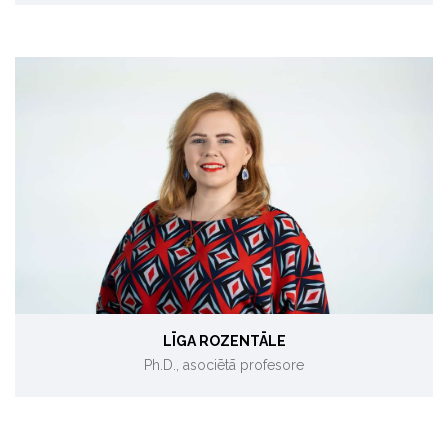
Enerģētikas politika, ilgtspēja, atjaunojamie energoresursi
LĪGA ROZENTĀLE
Ph.D., asociētā profesore