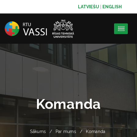
LATVIEŠU
|
ENGLISH
Komanda
Sākums
Par mums
Komanda