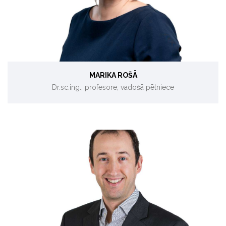
MARIKA ROŠĀ
Dr.sc.ing., profesore, vadošā pētniece
Enerģētika, energoefektivitātes pakalpojumi (ESCO).