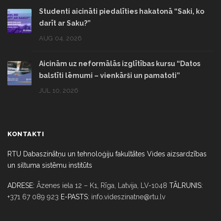
Studenti aicināti piedalīties hakatonā “Saki, ko
darīt ar Saku?”
AUG 04, 2026
Aicinām uz neformālās izglītības kursu “Datos
balstīti lēmumi – vienkārši un pamatoti”
JUL 10, 2026
KONTAKTI
RTU Dabaszinātņu un tehnoloģiju fakultātes Vides aizsardzības
un siltuma sistēmu institūts
ADRESE:
Āzenes iela 12 – K1, Rīga,
Latvija, LV-1048
TĀLRUNIS:
+371 67 089 923
E-PASTS:
info.videszinatne@rtu.lv