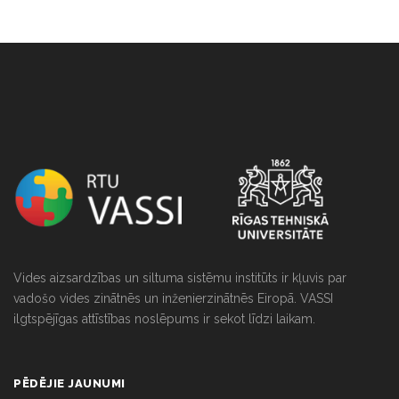
string(0) ""
Vides aizsardzības un siltuma sistēmu institūts ir kļuvis par
vadošo vides zinātnēs un inženierzinātnēs Eiropā. VASSI
ilgtspējīgas attīstības noslēpums ir sekot līdzi laikam.
PĒDĒJIE JAUNUMI