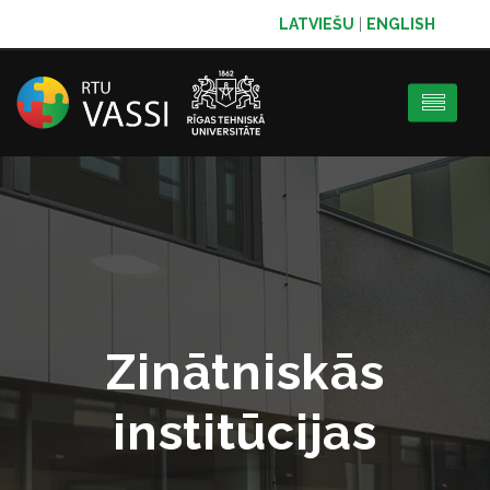
LATVIEŠU
|
ENGLISH
Zinātniskās
institūcijas