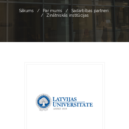
Sākums
Par mums
Sadarbības partneri
Zinātniskās institūcijas