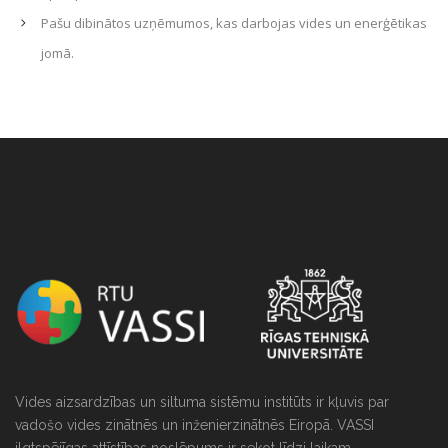
Pašu dibinātos uzņēmumos, kas darbojas vides un enerģētikas
jomā.
string(0) ""
Vides aizsardzības un siltuma sistēmu institūts ir kļuvis par
vadošo vides zinātnēs un inženierzinātnēs Eiropā. VASSI
ilgtspējīgas attīstības noslēpums ir sekot līdzi laikam.