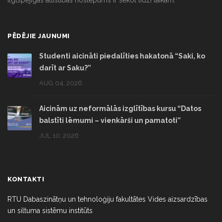
PĒDĒJIE JAUNUMI
Studenti aicināti piedalīties hakatonā “Saki, ko
darīt ar Saku?”
AUG 04, 2026
Aicinām uz neformālās izglītības kursu “Datos
balstīti lēmumi – vienkārši un pamatoti”
JUL 10, 2026
KONTAKTI
RTU Dabaszinātņu un tehnoloģiju fakultātes Vides aizsardzības
un siltuma sistēmu institūts