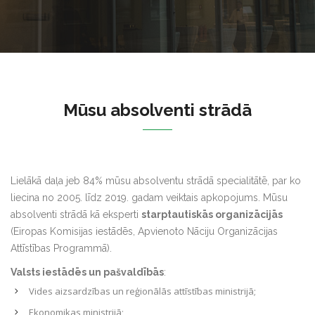
Mūsu absolventi strādā
Lielākā daļa jeb 84% mūsu absolventu strādā specialitātē, par ko
liecina no 2005. līdz 2019. gadam veiktais apkopojums. Mūsu
absolventi strādā kā eksperti
starptautiskās organizācijās
(Eiropas Komisijas iestādēs, Apvienoto Nāciju Organizācijas
Attīstības Programmā).
Valsts iestādēs un pašvaldībās
:
Vides aizsardzības un reģionālās attīstības ministrijā;
Ekonomikas ministrijā;