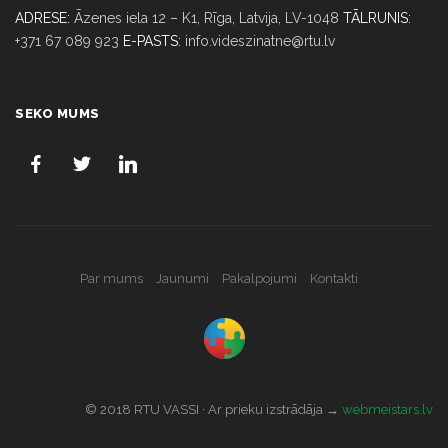
ADRESE:
Āzenes iela 12 – K1, Rīga,
Latvija, LV-1048
TĀLRUNIS:
+371 67 089 923
E-PASTS:
info.videszinatne@rtu.lv
SEKO MUMS
Par mums
Jaunumi
Pakalpojumi
Kontakti
© 2018 RTU VASSI · Ar prieku izstrādāja →
webmeistars.lv