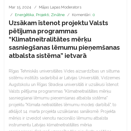
Mar 15, 2024
Mājas Lapas Moderators
Enerģētika
,
Projekti
,
Zinātne
Komentāri:
0
Uzsākam īstenot projektu Valsts
pētījuma programmas
“Klimatneitralitātes mērķu
sasniegšanas lēmumu pieņemšanas
atbalsta sistēma” ietvarā
Rīgas Tehniskās universitātes Vides aizsardzības un siltuma
sistēmu institūts sadarbībā ar Latvijas Universitāti, Vidzemes
Augstskolu un Rīgas Stradiņa universitāti ir uzsākuši īstenot
Valsts pētījuma programmas "Klimatneitralitātes mērķu
sasniegšanai lēmumu pieņemšanas atbalsta sistēma"
projektu "Klimata neitralitātes lēmumu modeļi darbībā", to
atklājot 14. marta projekta uzsākšanas sanāksmē. Projekta
mērķis ir izveidot vienotu nacionālo lēmumu atbalsta
instrumentu Latvijas klimatneitralitātes mērķa