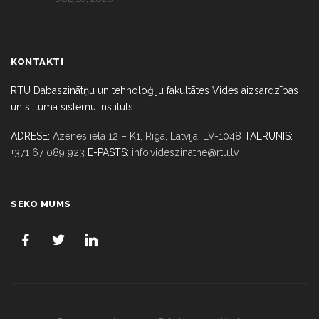
KONTAKTI
RTU Dabaszinātņu un tehnoloģiju fakultātes Vides aizsardzības
un siltuma sistēmu institūts
ADRESE:
Āzenes iela 12 – K1, Rīga,
Latvija, LV-1048
TĀLRUNIS:
+371 67 089 923
E-PASTS:
info.videszinatne@rtu.lv
SEKO MUMS