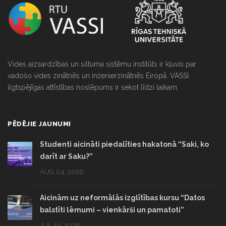
Vides aizsardzības un siltuma sistēmu institūts ir kļuvis par
vadošo vides zinātnēs un inženierzinātnēs Eiropā. VASSI
ilgtspējīgas attīstības noslēpums ir sekot līdzi laikam.
PĒDĒJIE JAUNUMI
Studenti aicināti piedalīties hakatonā “Saki, ko
darīt ar Saku?”
AUG 04, 2026
Aicinām uz neformālās izglītības kursu “Datos
balstīti lēmumi – vienkārši un pamatoti”
JUL 10, 2026