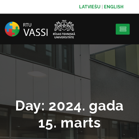
LATVIEŠU
|
ENGLISH
Day:
2024. gada
15. marts