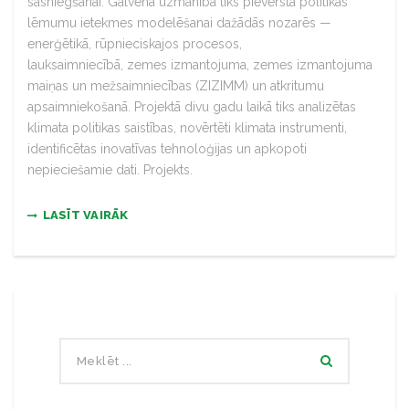
sasniegšanai. Galvenā uzmanība tiks pievērsta politikas
lēmumu ietekmes modelēšanai dažādās nozarēs —
enerģētikā, rūpnieciskajos procesos,
lauksaimniecībā, zemes izmantojuma, zemes izmantojuma
maiņas un mežsaimniecības (ZIZIMM) un atkritumu
apsaimniekošanā. Projektā divu gadu laikā tiks analizētas
klimata politikas saistības, novērtēti klimata instrumenti,
identificētas inovatīvas tehnoloģijas un apkopoti
nepieciešamie dati. Projekts.
LASĪT VAIRĀK