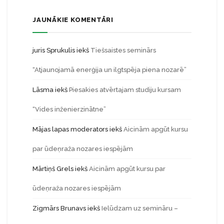
JAUNĀKIE KOMENTĀRI
juris Sprukulis
iekš
Tiešsaistes seminārs
“Atjaunojamā enerģija un ilgtspēja piena nozarē”
Lāsma
iekš
Piesakies atvērtajam studiju kursam
“Vides inženierzinātne”
Mājas lapas moderators
iekš
Aicinām apgūt kursu
par ūdeņraža nozares iespējām
Mārtiņš Grels
iekš
Aicinām apgūt kursu par
ūdeņraža nozares iespējām
Zigmārs Brunavs
iekš
Ielūdzam uz semināru –