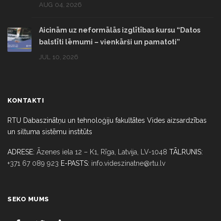
AUG 04, 2026
Aicinām uz neformālās izglītības kursu “Datos
balstīti lēmumi – vienkārši un pamatoti”
JUL 10, 2026
KONTAKTI
RTU Dabaszinātņu un tehnoloģiju fakultātes Vides aizsardzības
un siltuma sistēmu institūts
ADRESE:
Āzenes iela 12 – K1, Rīga,
Latvija, LV-1048
TĀLRUNIS:
+371 67 089 923
E-PASTS:
info.videszinatne@rtu.lv
SEKO MUMS