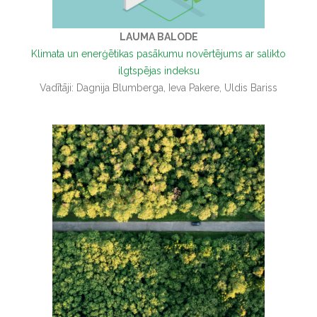
LAUMA BALODE
Klimata un enerģētikas pasākumu novērtējums ar salikto
ilgtspējas indeksu
Vadītāji: Dagnija Blumberga, Ieva Pakere, Uldis Bariss