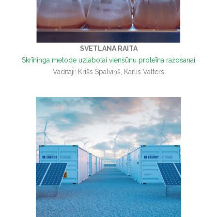
SVETLANA RAITA
Skrīninga metode uzlabotai vienšūnu proteīna ražošanai
Vadītāji: Krišs Spalviņš, Kārlis Valters