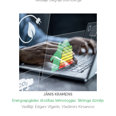
Vadītāja: Dagnija Blumberga
JĀNIS KRAMENS
Energoapgādes drošības tehnoloģijas: Stirlinga dzinējs
Vadītāji: Edgars Vīgants, Vladimirs Kirsanovs