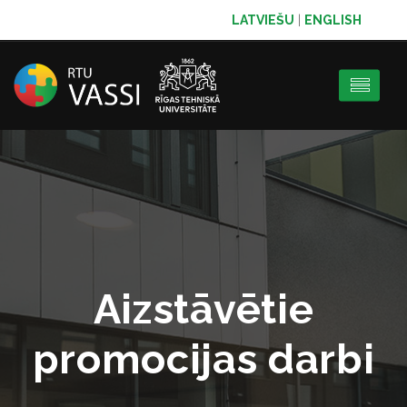
LATVIEŠU
|
ENGLISH
Aizstāvētie
promocijas darbi