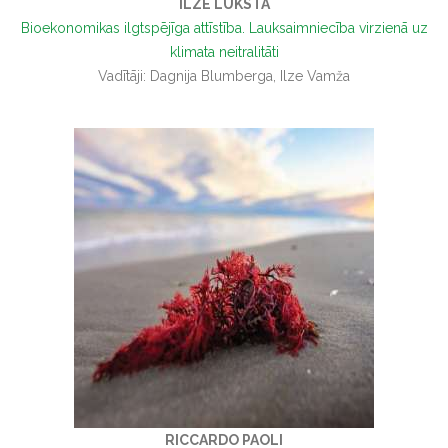
ILZE LUKSTA
Bioekonomikas ilgtspējīga attīstība. Lauksaimniecība virzienā uz
klimata neitralitāti
Vadītāji: Dagnija Blumberga, Ilze Vamža
RICCARDO PAOLI