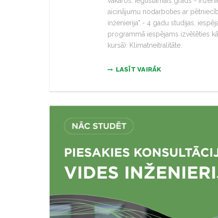
vakaros, iegūstamais grāds - Inženie
aicinājumu nodarboties ar pētniec
inženierija" - 4 gadu studijas, iesp
programmā iespējams izvēlēties kād
kursā): Klimatneitralitāte.
LASĪT VAIRĀK