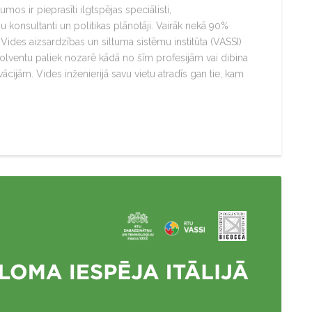
mos ir pieprasīti ilgtspējas speciālisti,
u konsultanti un politikas plānotāji. Vairāk nekā 90%
 Vides aizsardzības un siltuma sistēmu institūta (VASSI)
lventu paliek nozarē kādā no šīm profesijām vai dibina
ijām. Vides inženierijā savu vietu atradīs gan tie, kam