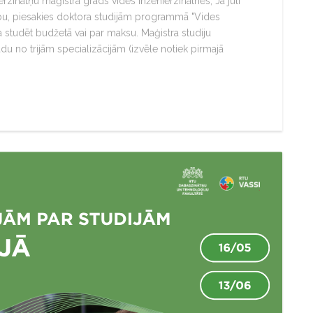
rzinātņu maģistra grāds vides inženierzinātnēs; Ja jūti
ību, piesakies doktora studijām programmā "Vides
ēja studēt budžetā vai par maksu. Maģistra studiju
u no trijām specializācijām (izvēle notiek pirmajā