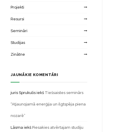
Projekti
Resursi
Semināri
Studijas
Zinātne
JAUNĀKIE KOMENTĀRI
juris Sprukulis
iekš
Tiešsaistes seminārs
“Atjaunojamā enerģija un ilgtspēja piena
nozarē”
Lāsma
iekš
Piesakies atvērtajam studiju