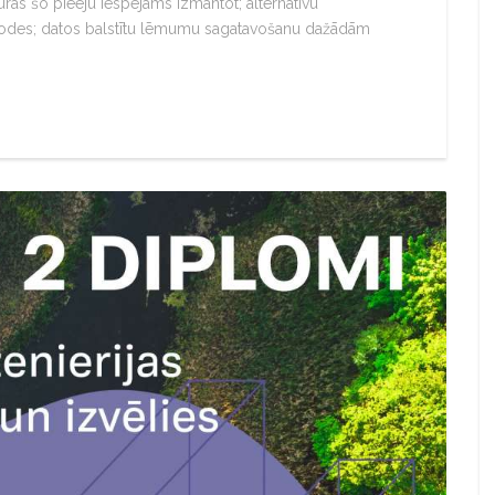
kurās šo pieeju iespējams izmantot; alternatīvu
todes; datos balstītu lēmumu sagatavošanu dažādām