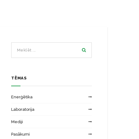
Ēku energoefektivitātes laboratorija
Zinātniskās institūcijas
Saules energosistēmu laboratorija
TĒMAS
Enerģētika
Laboratorija
Mediji
Pasākumi