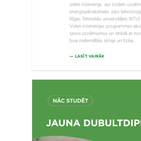
vides inženierija. Jau šodien uzņēmu
energopārvaldnieki, zaļo tehnoloģij
Rīgas Tehniskās universitātes (RTU)
Vides inženierijas programmas abso
savus uzņēmumus un strādā ar inovāc
tuva matemātika, ķīmija un fizika,.
LASĪT VAIRĀK