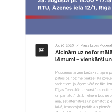
Jul 10, 2026
Mājas Lapas Moderat
Aicinām uz neformālās
lēmumi – vienkārši u
Mūsdienās arvien biežāk runājam p
patiesībā nozīmē praksē? Kā izvēlē
variantiem, ja jāņem vērā ne tikai izm
Rīgas Tehniskās universitātes neform
un pamatoti” dalībniekiem būs iespēj
analizēt alternatīvas un pamatoti p
laikā, izmantojot praktiskus piem