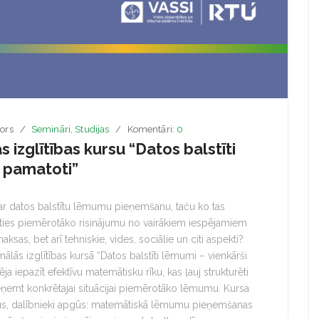
ors
Semināri
,
Studijas
Komentāri:
0
 izglītības kursu “Datos balstīti
n pamatoti”
ar datos balstītu lēmumu pieņemšanu, taču ko tas
ties piemērotāko risinājumu no vairākiem iespējamiem
aksas, bet arī tehniskie, vides, sociālie un citi aspekti?
ālās izglītības kursā “Datos balstīti lēmumi – vienkārši
a iepazīt efektīvu matemātisku rīku, kas ļauj strukturēti
ieņemt konkrētajai situācijai piemērotāko lēmumu. Kursa
ērus, dalībnieki apgūs: matemātiskā lēmumu pieņemšanas