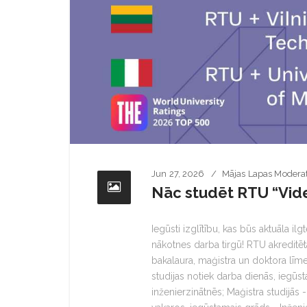
Jun 27, 2026
Mājas Lapas Modera
Nāc studēt RTU “Vides
Iegūsti izglītību, kas būs aktuāla ilg
nākotnes darba tirgū! RTU akreditēt
bakalaura, maģistra un doktora līmeņ
studijas notiek darba dienās, iegūs
inženierzinātnēs; Maģistra studijās 