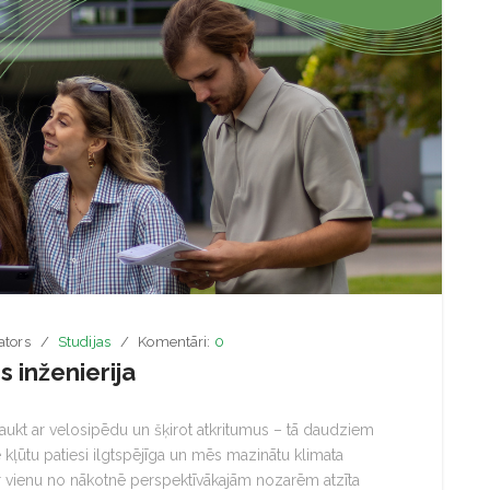
ators
Studijas
Komentāri:
0
 inženierija
raukt ar velosipēdu un šķirot atkritumus – tā daudziem
e kļūtu patiesi ilgtspējīga un mēs mazinātu klimata
par vienu no nākotnē perspektīvākajām nozarēm atzīta