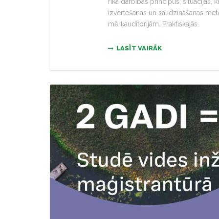
rīka darbības principus; situācijas, 
izvērtēšanas un salīdzināšanas me
mērķauditorijām. Praktiskajās.
LASĪT VAIRĀK