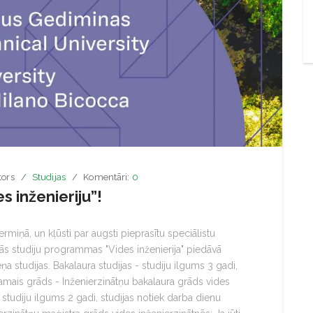
tors
Studijas
Komentāri:
0
 inženieriju”!
termiņā, un kļūsti par augsti pieprasītu speciālistu
ās studiju programmas "Vides inženierija" piedāvā
a studijas. Bakalaura studijas - studiju ilgums 3 gadi,
tamais grāds - Inženierzinātņu bakalaura grāds vides
- studiju ilgums 2 gadi, studijas notiek darba dienu