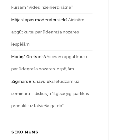
kursam “Vides inženierzinātne”
Mājas lapas moderators
iekš
Aicinām
apgūt kursu par ūdeņraža nozares
iespējām
Mārtiņš Grels
iekš
Aicinām apgūt kursu
par ūdeņraža nozares iespējām
Zigmārs Brunavs
iekš
Ielūdzam uz
semināru – diskusiju “Ilgtspējīgi pārtikas
produkti uz latvieša galda”
SEKO MUMS