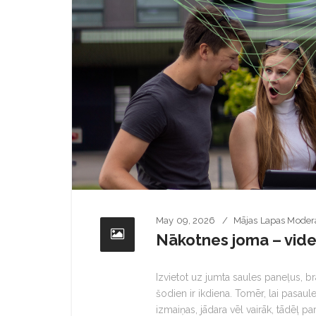
May 09, 2026
Mājas Lapas Moder
Nākotnes joma – vides
Izvietot uz jumta saules paneļus, b
šodien ir ikdiena. Tomēr, lai pasaul
izmaiņas, jādara vēl vairāk, tādēļ 