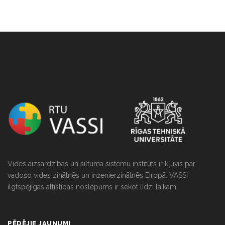
string(0) ""
Vides aizsardzības un siltuma sistēmu institūts ir kļuvis par
vadošo vides zinātnēs un inženierzinātnēs Eiropā. VASSI
ilgtspējīgas attīstības noslēpums ir sekot līdzi laikam.
PĒDĒJIE JAUNUMI