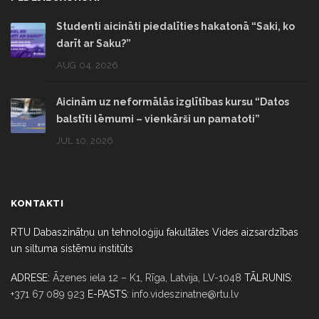
Studenti aicināti piedalīties hakatonā “Saki, ko
darīt ar Saku?”
AUG 04, 2026
Aicinām uz neformālās izglītības kursu “Datos
balstīti lēmumi – vienkārši un pamatoti”
JUL 10, 2026
KONTAKTI
RTU Dabaszinātņu un tehnoloģiju fakultātes Vides aizsardzības
un siltuma sistēmu institūts
ADRESE:
Āzenes iela 12 – K1, Rīga,
Latvija, LV-1048
TĀLRUNIS:
+371 67 089 923
E-PASTS:
info.videszinatne@rtu.lv