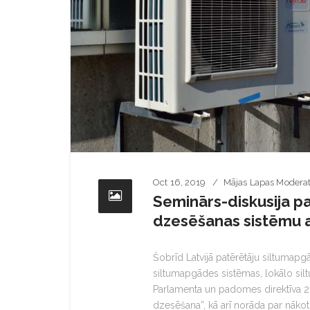
Oct 16, 2019
Mājas Lapas Moderat
Seminārs-diskusija p
dzesēšanas sistēmu a
Šobrīd Latvijā patērētāju siltumapg
siltumapgādes sistēmas, lokālo sil
Parlamenta un padomes direktīva 20
dzesēšana”, kā arī norāda par nākot