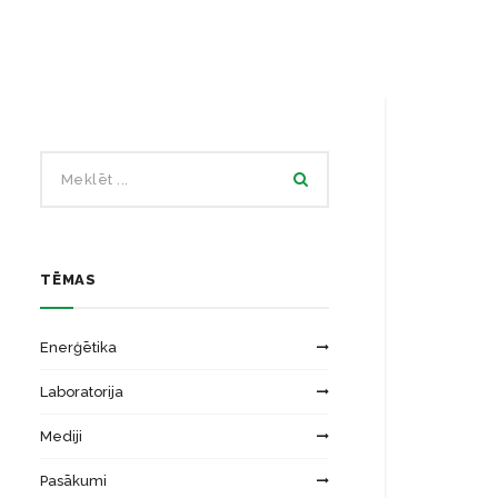
Ēku energoefektivitātes laboratorija
Zinātniskās institūcijas
Saules energosistēmu laboratorija
TĒMAS
Enerģētika
Laboratorija
Mediji
Pasākumi