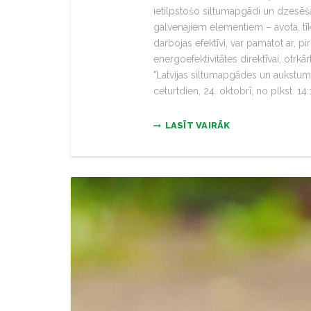
ietilpstošo siltumapgādi un dzesēšan
galvenajiem elementiem – avota, tīk
darbojas efektīvi, var pamatot ar, pi
energoefektivitātes direktīvai, otrk
"Latvijas siltumapgādes un aukstuma
ceturtdien, 24. oktobrī, no plkst. 14
LASĪT VAIRĀK