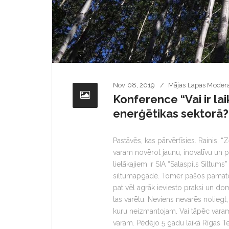
Nov 08, 2019
Mājas Lapas Modera
Konference “Vai ir la
enerģētikas sektorā?
Pastāvēs, kas pārvērtīsies. Rainis, “
varam novērot jaunu, inovatīvu un 
lielākajiem ir SIA “Salaspils Siltums
siltumapgādē. Tomēr pašos pamato
pat vēl agrāk ieviesto praksi un dom
tas varētu. Neviens nevarēs noliegt,
kuru neizmantojam. Vai tāpēc varam 
varam. Pēdējo 5 gadu laikā Rīgas Te