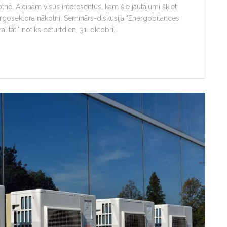
ē. Aicinām visus interesentus, kam šie jautājumi šķiet
energosektora nākotni. Seminārs-diskusija "Energobilances
itāti" notiks ceturtdien, 31. oktobrī,.