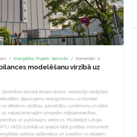
ors
Enerģētika
,
Projekti
,
Semināri
Komentāri:
0
ilances modelēšanu virzībā uz
s Savienības tiesiskā ietvara rāmjos, vienlaicīgi rūpējoties
tivitātes, atjaunojamo energoresursu un klimata)
bu un attieksmi valdības, pašvaldību, uzņēmumu un katra
ecas uz nepieciešamajām izmaiņām mājsaimniecības,
niecības un publiskajos sektoros. Modelējot Latvijas
 RTU VASSI izstrādā un analizē kādi politikas instrumenti
enerģētikas sektora dalībniekus un izvairītos no aklajiem