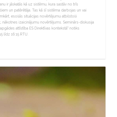
u ir jāskatās kā uz sistēmu, kura sastāv no trīs
liem un patērētāja. Tas kā šī sistēma darbojas un vai
rmkārt, esošās situācijas novērtējumu atbilstoši
ārt, nākotnes izaicinājumu novērtējums. Seminārs-diskusija
pgādes attīstība ES Direktīvas kontekstā" notiks
:15 līdz 16:15 RTU.