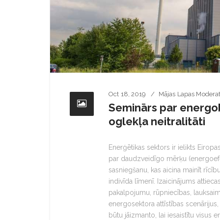
Oct 18, 2019
Mājas Lapas Moderat
Seminārs par energob
oglekļa neitralitāti
Enerģētikas sektors ir ielikts Eiropa
par daudzveidīgo mērķu (energoefek
sasniegšanu, kas aicina mainīt rīcī
indivīda līmenī. Izaicinājums atti
pakalpojumu, rūpniecības, lauksaim
energosektora attīstības scenārijus,
būtu jāizmanto, lai iesaistītu visus 