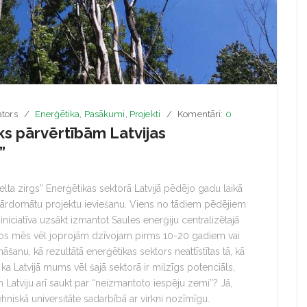
tors
Enerģētika
,
Pasākumi
,
Projekti
Komentāri:
0
iks pārvērtībām Latvijas
”
Zelta zirgs” Enerģētikas sektorā Latvijā pēdējo gadu laikā
pārdomātu projektu ieviešanu. Viens no tādiem pēdējiem
” iniciatīva uzsākt izmantot Saules enerģiju centralizētajā
s mēs vēl joprojām dzīvojam pirms 10-20 gadiem vai
āšanu, kā rezultātā enerģētikas sektors neattīstītas tā, kā
 ka Latvijā mums vēl šajā sektorā ir milzīgs potenciāls,
Latviju arī saukt par “neizmantoto iespēju zemi”? Jā,
hniskā universitāte sadarbībā ar virkni nozīmīgu.