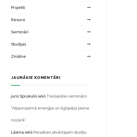
Projekti
Resursi
Semināri
Studijas
Zinātne
JAUNĀKIE KOMENTĀRI
juris Sprukulis
iekš
Tiešsaistes seminārs
“Atjaunojamā enerģija un ilgtspēja piena
nozarē”
Lāsma
iekš
Piesakies atvērtajam studiju