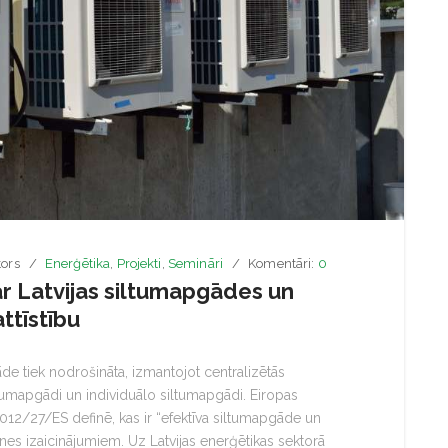
ors
Enerģētika
,
Projekti
,
Semināri
Komentāri:
0
ar Latvijas siltumapgādes un
ttīstību
āde tiek nodrošināta, izmantojot centralizētās
tumapgādi un individuālo siltumapgādi. Eiropas
12/27/ES definē, kas ir “efektīva siltumapgāde un
nes izaicinājumiem. Uz Latvijas enerģētikas sektorā