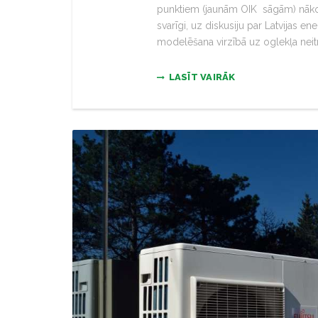
punktiem (jaunām OIK sāgām) nākotn
svarīgi, uz diskusiju par Latvijas 
modelēšana virzībā uz oglekļa neitral
LASĪT VAIRĀK