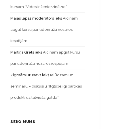
kursam “Vides inženierzinātne”
Mājas lapas moderators
iekš
Aicinām
apgūt kursu par ūdeņraža nozares
iespējām
Mārtiņš Grels
iekš
Aicinām apgūt kursu
par ūdeņraža nozares iespējām
Zigmārs Brunavs
iekš
Ielūdzam uz
semināru – diskusiju “Ilgtspējīgi pārtikas
produkti uz latvieša galda”
SEKO MUMS