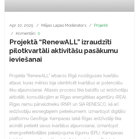
Apr 10, 2025
Mājas Lapas Moderators
Projekti
Komentāri:
0
Projektā “RenewALL” izraudzīti
pilotkvartāli aktivitāšu pasākumu
ieviešanai
Projekta "RenewALL" ietvaros Rīgā noslēgusies kvartālu
atlase, kuras mērķis bija identificēt kvartālus ar potenciālu
ēku atjaunošanai. Atlases process tika balstīts uz iedzīvotāju
aktivitāti, konsultācijām ar Rīgas enerģētikas aģentūru (REA),
Rīgas namu pārvaldnieku (RNP) un SIA RENESCO, kā arī
iedzīvotāju iesniegtajiem pieteikumiem, izmantojot digitālo
platformu GeoRiga. Kampaņas laikā Rīgas iedzīvotāji tika
aicināti pieteikt savus kvartālus atjaunošanai, izmantojot
energoefektivitātes pakalpojuma līgumu (EPL). Kampaņas