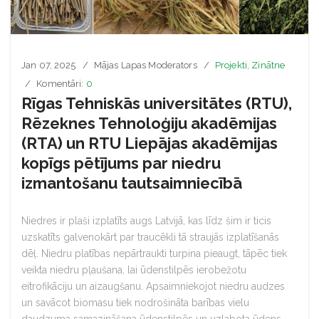
Jan 07, 2025
Mājas Lapas Moderators
Projekti
,
Zinātne
Komentāri:
0
Rīgas Tehniskās universitātes (RTU),
Rēzeknes Tehnoloģiju akadēmijas
(RTA) un RTU Liepājas akadēmijas
kopīgs pētījums par niedru
izmantošanu tautsaimniecībā
Niedres ir plaši izplatīts augs Latvijā, kas līdz šim ir ticis
uzskatīts galvenokārt par traucēkli tā straujās izplatīšanās
dēļ. Niedru platības nepārtraukti turpina pieaugt, tāpēc tiek
veikta niedru pļaušana, lai ūdenstilpēs ierobežotu
eitrofikāciju un aizaugšanu. Apsaimniekojot niedru audzes
un savācot biomasu tiek nodrošināta barības vielu
daudzuma samazināšana ūdenstilpēs un uzlabota ūdens