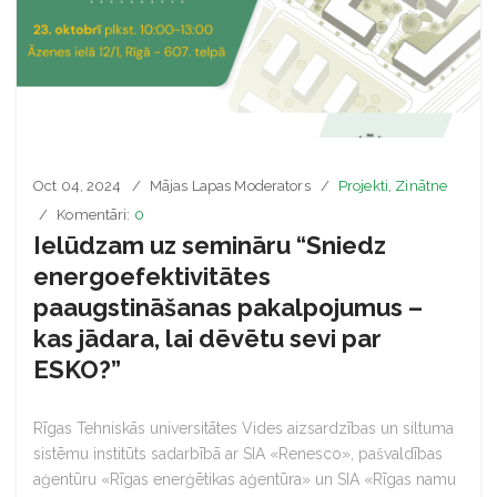
Oct 04, 2024
Mājas Lapas Moderators
Projekti
,
Zinātne
Komentāri:
0
Ielūdzam uz semināru “Sniedz
energoefektivitātes
paaugstināšanas pakalpojumus –
kas jādara, lai dēvētu sevi par
ESKO?”
Rīgas Tehniskās universitātes Vides aizsardzības un siltuma
sistēmu institūts sadarbībā ar SIA «Renesco», pašvaldības
aģentūru «Rīgas enerģētikas aģentūra» un SIA «Rīgas namu