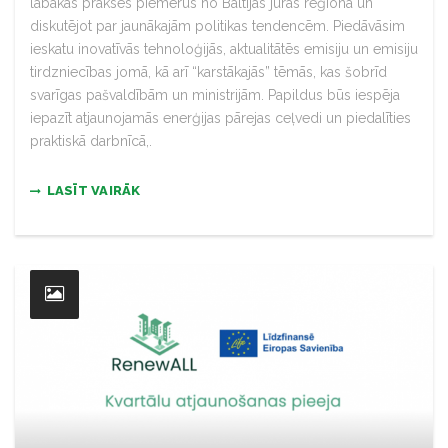
labākās prakses piemērus no Baltijas jūras reģiona un
diskutējot par jaunākajām politikas tendencēm. Piedāvāsim
ieskatu inovatīvās tehnoloģijās, aktualitātēs emisiju un emisiju
tirdzniecības jomā, kā arī “karstākajās” tēmās, kas šobrīd
svarīgas pašvaldībām un ministrijām. Papildus būs iespēja
iepazīt atjaunojamās enerģijas pārejas ceļvedi un piedalīties
praktiskā darbnīcā,.
LASĪT VAIRĀK