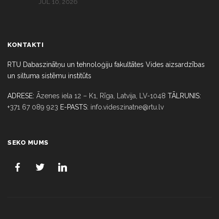
JUL 10, 2026
KONTAKTI
RTU Dabaszinātņu un tehnoloģiju fakultātes Vides aizsardzības
un siltuma sistēmu institūts
ADRESE:
Āzenes iela 12 – K1, Rīga,
Latvija, LV-1048
TĀLRUNIS:
+371 67 089 923
E-PASTS:
info.videszinatne@rtu.lv
SEKO MUMS