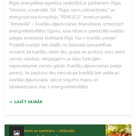
Rīgas enerģētikas aģentūra sadarbībā ar partneriem Rīgas
Tehnisko universitāti, SIA “Rīgas namu pārvaldnieks” un
energoservisa kompāniju “RENESCO” ievieš projektu
“RenewAll” – Kvartālu atjaunošanas finansēšana, izmantojot
energoefektivitātes līgumu, kura ietvaros paredzēta kvartālu
pieejas ieviešanas testēšana Rīgā. Kas ir kvartālu pieeja?
Projektā kvartāls tiek skatīts no telpiskās perspektīvas,
nosakot, ka kvartālu veido ēku grupa vai puduris, kuru vieno
zemes vienības, iekšpagalmi un ēkas funkcijām
nepieciešamie zemes gabali. Kvartālu atjaunošanas pieeja
paredz, ka papildus ēku renovācijai kvartālā tiek veikta arī
kvartāla atjaunošana, veicot segumu maiņu un
labiekārtošanu. Kas ir energoefektivitātes.
LASĪT VAIRĀK