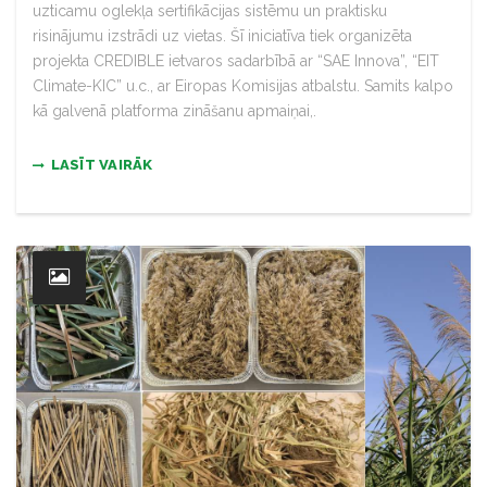
uzticamu oglekļa sertifikācijas sistēmu un praktisku
risinājumu izstrādi uz vietas. Šī iniciatīva tiek organizēta
projekta CREDIBLE ietvaros sadarbībā ar “SAE Innova”, “EIT
Climate-KIC” u.c., ar Eiropas Komisijas atbalstu. Samits kalpo
kā galvenā platforma zināšanu apmaiņai,.
LASĪT VAIRĀK