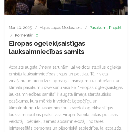
Mar 10, 2025
Mājas Lapas Moderators
Pasākumi
,
Projekti
Komentāri:
0
Eiropas ogelekļsaistīgas
lauksaimniecības samits
Atbalsts augsta līmeņa sarunām, lai veidotu stabilus oglekļa
emisiju lauksaimniecības tirgus un politiku. Tā ir vieta
zināšanu un pieredzes apmaiņai, risinājumu uzlabošanai un
klimata pasākumu izvēršanu visā ES. “Eiropas oglekļsaistīgas
lauksaimniecības samits” ir augsta līmeņa starptautisks
pasākums, kura mērķis ir veicināt ilgtspējīgu un
klimatnoturīgu lauksaimniecību, ieviešot oglekļsaistīgas
lauksaimniecības praksi visā Eiropā. Samitā tiekas politikas
veidotāji, pētnieki, zemes apsaimniekotāji, nozares
ieinteresētās personas un pilsoniskā sabiedrība, lai atbalstītu