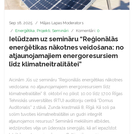
Sep 18, 2025
Mājas Lapas Moderators
Enerģētika
,
Projekti
,
Semināri
Komentāri:
0
Ielūdzam uz semināru “Reģionālās
enerģētikas nākotnes veidošana: no
atjaunojamajiem energoresursiem
līdz klimatneitralitātei”
Aicinām Jūs uz semināru “Reģionālās enerģētikas nākotnes
veidošana: no atjaunojamajiem energoresursiem līdz
klimatneitralitātei” 8. oktobrī no plkst. 10.00 līdz 17.00 Rīgas
Tehniskās universitātes (RTU) auditoriju centrā “Domus
Auditorialis” 2.stāvā, Zunda krastmalā 8, Rīgā. Kā soli pa
solim tuvoties klimatneitralitātei un gudri integrēt
atjaunojamos resursus? Seminārā meklēsim atbildes,
iedziļinoties vēja un ūdeņraža sinerģijās, kā arī iepazīstot