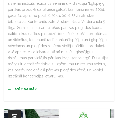
sistēmu institūts ielūdz uz semināru – diskusiju "Ilgtspējīgi
pārtikas produkti uz latvieša galda", kas norisināsies 2024.
gada 24. aprīlī no plkst. 9.30-14.00 RTU Zinātniskās
bibliotēkas Konferenču zālē, 2. stāvā, Paula Valdena ielā 5,
Rīgā. Seminārā aicinām esošos pārtikas piegādes ķēdes
dalībniekus dalīties pieredzē, identificēt esošās problēmas
un šķēršļus, kas traucē radīt konkurētspējīgu un ilgtspējīgu
ražošanas un piegādes sistēmu vietējai pārtikas produkcijai
visā aprites cikla ietvaros, kā arī meklēt ilgtspējīgus
risinājumus par vietējās pārtikas iekļaušanos tirgū. Diskusijas
mērķis ir identificēt tipiskus uzņēmumu un resursu veidus,
kas pastāv nacionālajā pārtikas piegādes ķēdē, un kopīgi
izstrādāt koncepcijas ietvaru, kas.
LASĪT VAIRĀK