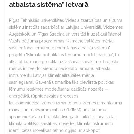
atbalsta sistēma” ietvarā
Rīgas Tehniskās universitātes Vides aizsardzības un siltuma
sistēmu institūts sadarbībā ar Latvijas Universitāti, Vidzemes
Augstskolu un Rīgas Stradiņa universitāti ir uzsākuši īstenot
Valsts pētījuma programmas "Klimatneitralitātes mērķu
sasniegšanai lēmumu pieņemšanas atbalsta sistēma"
projektu "Klimata neitralitātes lēmumu modeļi darbībā", to
atklājot 14. marta projekta uzsākšanas sanāksmē. Projekta
mērķis ir izveidot vienotu nacionālo lēmumu atbalsta
instrumentu Latvijas klimatneitralitātes mērķa
sasniegšanai. Galvenā uzmanība tiks pievērsta politikas
lēmumu ietekmes modelēšanai dažādās nozarēs —
enerģētikā, rūpnieciskajos procesos,
lauksaimniecībā, zemes izmantojuma, zemes izmantojuma
maiņas un mežsaimniecības (ZIZIMM) un atkritumu
apsaimniekošanā. Projektā divu gadu laikā tiks analizētas
klimata politikas saistības, novērtēti klimata instrumenti,
identificētas inovatīvas tehnoloģijas un apkopoti