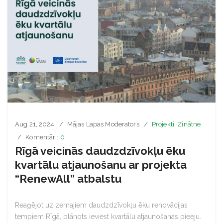
Aug 21, 2024
Mājas Lapas Moderators
Projekti
,
Zinātne
Komentāri:
0
Rīgā veicinās daudzdzīvokļu ēku
kvartālu atjaunošanu ar projekta
“RenewAll” atbalstu
Reaģējot uz zemajiem daudzdzīvokļu ēku renovācijas
tempiem Rīgā, plānots ieviest kvartālu atjaunošanas pieeju.