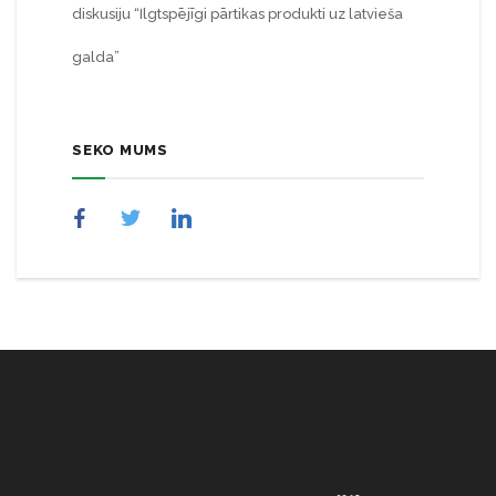
diskusiju “Ilgtspējīgi pārtikas produkti uz latvieša
galda”
SEKO MUMS
NULL