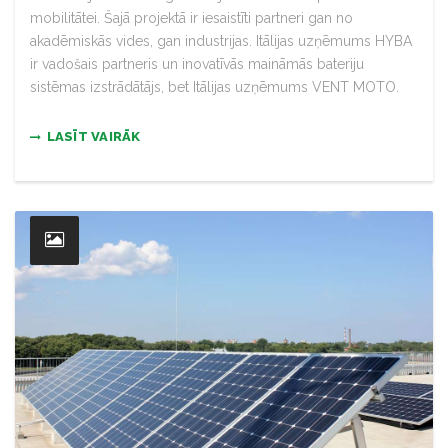
mobilitātei. Šajā projektā ir iesaistīti partneri gan no
akadēmiskās vides, gan industrijas. Itālijas uzņēmums HYBA
ir vadošais partneris un inovatīvās maināmās bateriju
sistēmas izstrādātājs, bet Itālijas uzņēmums VENT MOTO.
LASĪT VAIRĀK