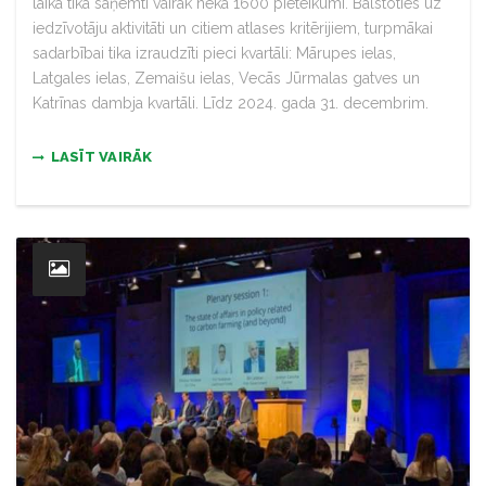
laikā tika saņemti vairāk nekā 1600 pieteikumi. Balstoties uz
iedzīvotāju aktivitāti un citiem atlases kritērijiem, turpmākai
sadarbībai tika izraudzīti pieci kvartāli: Mārupes ielas,
Latgales ielas, Zemaišu ielas, Vecās Jūrmalas gatves un
Katrīnas dambja kvartāli. Līdz 2024. gada 31. decembrim.
LASĪT VAIRĀK