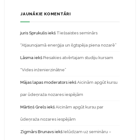
JAUNĀKIE KOMENTĀRI
juris Sprukulis
iekš
Tiešsaistes seminārs
“Atjaunojamā enerģija un ilgtspēja piena nozarē”
Lāsma
iekš
Piesakies atvērtajam studiju kursam
“Vides inženierzinātne”
Mājas lapas moderators
iekš
Aicinām apgūt kursu
par ūdeņraža nozares iespējām
Mārtiņš Grels
iekš
Aicinām apgūt kursu par
ūdeņraža nozares iespējām
Zigmārs Brunavs
iekš
Ielūdzam uz semināru –