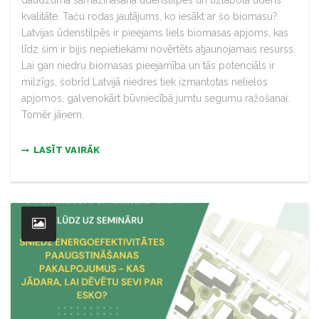
kvalitāte. Taču rodas jautājums, ko iesākt ar šo biomasu?
Latvijas ūdenstilpēs ir pieejams liels biomasas apjoms, kas
līdz šim ir bijis nepietiekami novērtēts atjaunojamais resurss.
Lai gan niedru biomasas pieejamība un tās potenciāls ir
milzīgs, šobrīd Latvijā niedres tiek izmantotas nelielos
apjomos, galvenokārt būvniecībā jumtu segumu ražošanai.
Tomēr jāņem.
LASĪT VAIRĀK