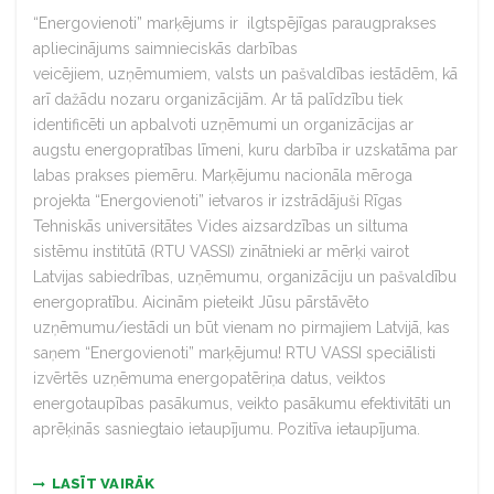
“Energovienoti” marķējums ir ilgtspējīgas paraugprakses
apliecinājums saimnieciskās darbības
veicējiem, uzņēmumiem, valsts un pašvaldības iestādēm, kā
arī dažādu nozaru organizācijām. Ar tā palīdzību tiek
identificēti un apbalvoti uzņēmumi un organizācijas ar
augstu energopratības līmeni, kuru darbība ir uzskatāma par
labas prakses piemēru. Marķējumu nacionāla mēroga
projekta “Energovienoti” ietvaros ir izstrādājuši Rīgas
Tehniskās universitātes Vides aizsardzības un siltuma
sistēmu institūtā (RTU VASSI) zinātnieki ar mērķi vairot
Latvijas sabiedrības, uzņēmumu, organizāciju un pašvaldību
energopratību. Aicinām pieteikt Jūsu pārstāvēto
uzņēmumu/iestādi un būt vienam no pirmajiem Latvijā, kas
saņem “Energovienoti” marķējumu! RTU VASSI speciālisti
izvērtēs uzņēmuma energopatēriņa datus, veiktos
energotaupības pasākumus, veikto pasākumu efektivitāti un
aprēķinās sasniegtaio ietaupījumu. Pozitīva ietaupījuma.
LASĪT VAIRĀK