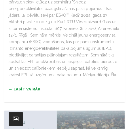
pārvaldnieks» ielūdz uz semināru "Sniedz
energoefektivitātes paaugstināšanas pakalpojumus - kas
jādara, lai dēvētu sevi par ESKO?" Kad? 2024. gada 23.
oktobrī plkst. 10.00-13.00 Kur? RTU Vides aizsardzības un
siltuma sistēmu institūtā, 607. kabinetā (6. stāvs), Āzenes ielā
12/1, Rīgā Semināra mērķis: Veicināt jaunu energoservisa
kompāniju (ESKO) veidošanos, kas par pamatinstrumentu
izmanto energoefektivitātes pakalpojuma līgumus (EPL),
piedāvājot garantijas plānotajam rezultātam. Seminārā tiks
apskatītas EPL priekšrocības un iespējas, daloties pieredzē
un sniedzot dalībniekiem iespēju saprast, kā veiksmīgi
ieviest EPL kā uzņēmuma pakalpojumu. Mērķauditorija: Ēku.
LASĪT VAIRĀK