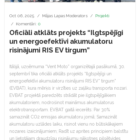
Oct 06, 2025
Mājas Lapas Moderators
Projekti
Komentāri:
0
Oficiāli atklāts projekts “Ilgtspējīgi
un energoefektīvi akumulatoru
risinājumi RIS EV tirgum”
Itālijā, uzņēmuma “Vent Moto” organizētajā pasākumā, 30.
septembrī tika oficiāli atklāts projekts “Ilgtspējīgi un
energoefektīvi akumulatoru risinājumi RIS EV* tirgum”
(EVBAT), kura mērķis ir virzīties uz zaļāku transporta nozari.
EVBAT projektā paredzēts strādāt pie ilgtspējīgākiem
akumulatoriem, nodrošinot maināmus akumulatorus
elektrotransportam. EVBAT gaitā iecerēts: Par 30%
samazināt CO2 emisijas akumulatoru jomā; Samazināt
akumulatoru uzlādes laiku, risinot vienu no būtiskākajiem
nozares izaicinājumiem; Radīt uz aprites principiem balstītu
un lietotājam draudzīgu risinājumu nākotnes pilsētvides