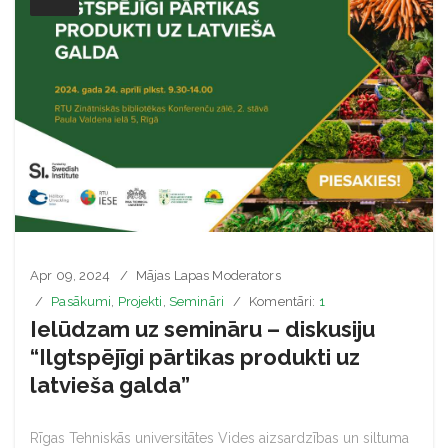
Apr 09, 2024
Mājas Lapas Moderators
Pasākumi
,
Projekti
,
Semināri
Komentāri:
1
Ielūdzam uz semināru – diskusiju
“Ilgtspējīgi pārtikas produkti uz
latvieša galda”
Rīgas Tehniskās universitātes Vides aizsardzības un siltuma