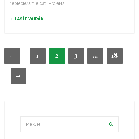
nepieciešamie dati. Projekts.
LASĪT VAIRĀK
1
2
3
…
18