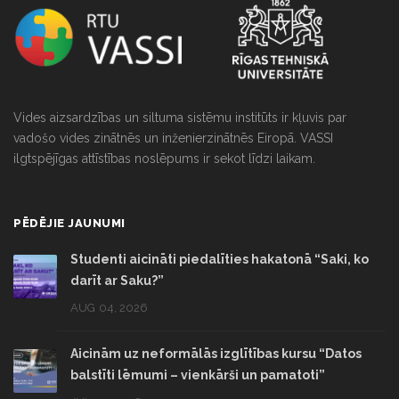
Vides aizsardzības un siltuma sistēmu institūts ir kļuvis par
vadošo vides zinātnēs un inženierzinātnēs Eiropā. VASSI
ilgtspējīgas attīstības noslēpums ir sekot līdzi laikam.
PĒDĒJIE JAUNUMI
Studenti aicināti piedalīties hakatonā “Saki, ko
darīt ar Saku?”
AUG 04, 2026
Aicinām uz neformālās izglītības kursu “Datos
balstīti lēmumi – vienkārši un pamatoti”