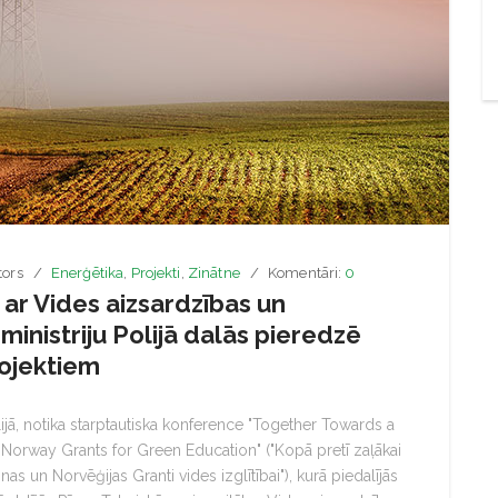
tors
Enerģētika
,
Projekti
,
Zinātne
Komentāri:
0
ar Vides aizsardzības un
ministriju Polijā dalās pieredzē
rojektiem
ijā, notika starptautiska konference "Together Towards a
Norway Grants for Green Education" ("Kopā pretī zaļākai
 un Norvēģijas Granti vides izglītībai"), kurā piedalījās