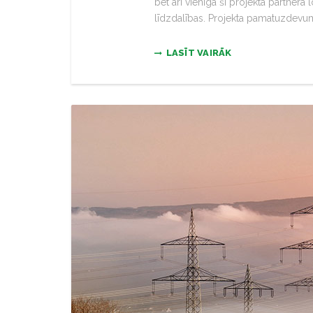
bet arī vienīgā šī projekta partnera 
līdzdalības. Projekta pamatuzdevum
LASĪT VAIRĀK