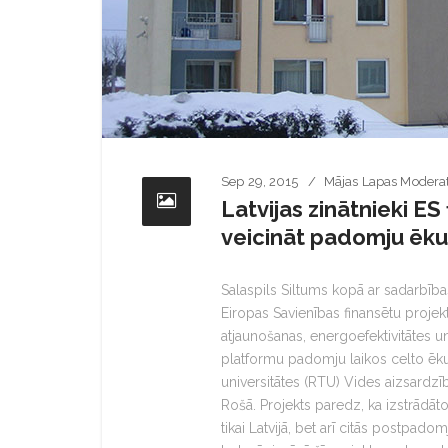
Sep 29, 2015
Mājas Lapas Modera
Latvijas zinātnieki ES
veicināt padomju ēku
Salaspils Siltums kopā ar sadarbī
Eiropas Savienības finansētu projekt
atjaunošanas, energoefektivitātes un
platformu padomju laikos celto ēku 
universitātes (RTU) Vides aizsardzī
Rošā. Projekts paredz, ka izstrādāt
tikai Latvijā, bet arī citās postpadom