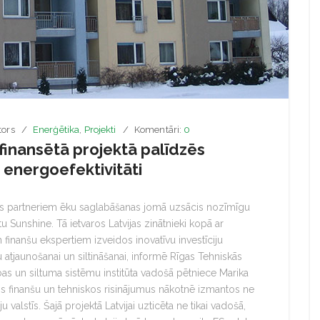
tors
Enerģētika
,
Projekti
Komentāri:
0
 finansētā projektā palīdzēs
 energoefektivitāti
bas partneriem ēku saglabāšanas jomā uzsācis nozīmīgu
u Sunshine. Tā ietvaros Latvijas zinātnieki kopā ar
 finanšu ekspertiem izveidos inovatīvu investīciju
atjaunošanai un siltināšanai, informē Rīgas Tehniskās
bas un siltuma sistēmu institūta vadošā pētniece Marika
os finanšu un tehniskos risinājumus nākotnē izmantos ne
ju valstīs. Šajā projektā Latvijai uzticēta ne tikai vadošā,