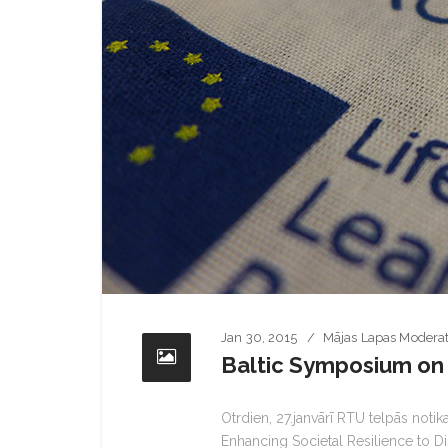
Jan 30, 2015
Mājas Lapas Moderat
Baltic Symposium on 
Otrdien, 27.janvārī RTU telpās noti
Enhancing Societal Resilience to Di