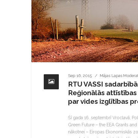
Sep 16, 2015
Mājas Lapas Modera
RTU VASSI sadarbībā 
Reģionālās attīstības 
par vides izglītības p
Šī gada 16. septembrī Vroclavā, Pol
Green Future – the EEA Grants and 
nākotnei – Eiropas Ekonomiskās zonas