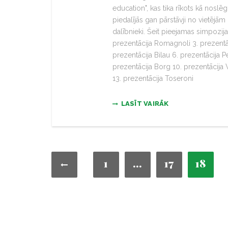
education", kas tika rīkots kā nos
piedalījās gan pārstāvji no vietējām
dalībnieki. Šeit pieejamas simpozija
prezentācija Romagnoli 3. prezentā
prezentācija Bilau 6. prezentācija P
prezentācija Borg 10. prezentācija W
13. prezentācija Toseroni
LASĪT VAIRĀK
1
…
17
18