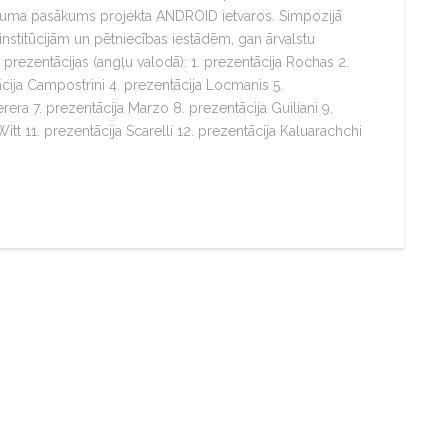
lēguma pasākums projekta ANDROID ietvaros. Simpozijā
 institūcijām un pētniecības iestādēm, gan ārvalstu
 prezentācijas (angļu valodā): 1. prezentācija Rochas 2.
cija Campostrini 4. prezentācija Locmanis 5.
erera 7. prezentācija Marzo 8. prezentācija Guiliani 9.
itt 11. prezentācija Scarelli 12. prezentācija Kaluarachchi