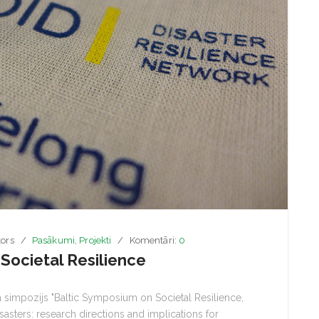
ors
Pasākumi
,
Projekti
Komentāri:
0
Societal Resilience
ka simpozijs "Baltic Symposium on Societal Resilience,
sasters: research directions and implications for