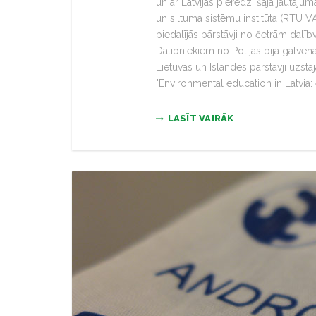
un ar Latvijas pieredzi šajā jautāju
un siltuma sistēmu institūta (RTU V
piedalījās pārstāvji no četrām dalībv
Dalībniekiem no Polijas bija galvena
Lietuvas un Īslandes pārstāvji uzstā
"Environmental education in Latvia:
LASĪT VAIRĀK