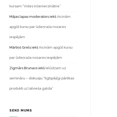
kursam “Vides inženierzinātne”
Mājas lapas moderators
iekš
Aicinām
apgūt kursu par ūdeņraža nozares
iespējām
Mārtiņš Grels
iekš
Aicinām apgūt kursu
par ūdeņraža nozares iespējām
Zigmārs Brunavs
iekš
Ielūdzam uz
semināru – diskusiju “Ilgtspējīgi pārtikas
produkti uz latvieša galda”
SEKO MUMS