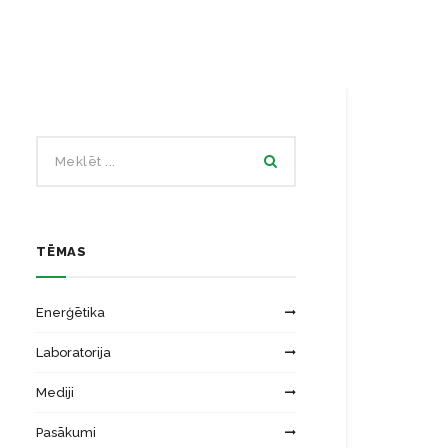
Ēku energoefektivitātes laboratorija
Zinātniskās institūcijas
Saules energosistēmu laboratorija
TĒMAS
Enerģētika
Laboratorija
Mediji
Pasākumi