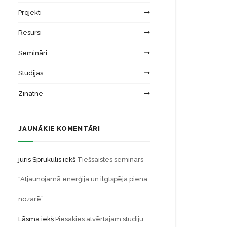
Projekti
Resursi
Semināri
Studijas
Zinātne
JAUNĀKIE KOMENTĀRI
juris Sprukulis
iekš
Tiešsaistes seminārs
“Atjaunojamā enerģija un ilgtspēja piena
nozarē”
Lāsma
iekš
Piesakies atvērtajam studiju