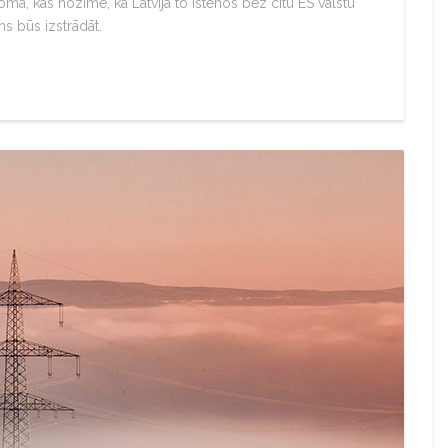
loma, kas nozīmē, ka Latvija to īstenos bez citu ES valstu
s būs izstrādāt.