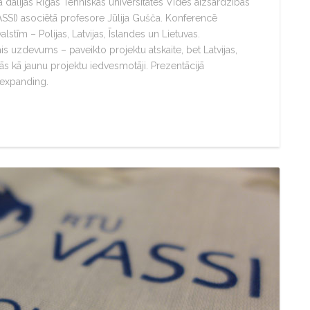
mā dalījās Rīgas Tehniskās universitātes Vides aizsardzības
ASSI) asociētā profesore Jūlija Gušča. Konferencē
alstīm – Polijas, Latvijas, Īslandes un Lietuvas.
is uzdevums – paveikto projektu atskaite, bet Latvijas,
jās kā jaunu projektu iedvesmotāji. Prezentācijā
 expanding.