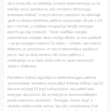
sācis kontrolēt, cik lietderīgi izmanto elektroenerģiju un ko
mainījis savos paradumos pēc moderno tehnoloģiju
ieviešanas ikdienā,” smej profesore, piebilstot, ka nākamajā
gadā šo klientu elektrības patēriņš samazinājās vēl par 1-2%,
kas ir normāli, jo lielākais nevajadzīgi lietotās enerģijas
apjoms jau bija izskausts. “Viedo skaitītāju sniegtās
paškontroles iespējas deva milzīgu efektu! Ja man jautāsiet
– vai tas iespējams katram? Es teikšu – noteikti, vien mainot
attieksmi un paradumus un veicot elementārus aprēķinus
par to, kad un kādu iemeslu dēļ mūsu patēriņš ir
nelietderīgs un ar kādu rīcību mēs to varam ierobežot,”
skaidro zinātniece.
Piemēram, būtisks ieguldījums elektroenerģijas patēriņa
samazināšanā, vienlaikus nezaudējot ikdienas ērtības, bija ES
lēmums aizliegt ES tirgū kvēlspuldzes, kas patērē lielu
enerģijas daudzumu, tās aizvietojot ar ekonomiskākajām
jaunās paaudzes spuldzēm. “Enerģijas “klusie zagļi” ir
dažādas elektroniskās ierīces, kas pēc izmantošanas it kā