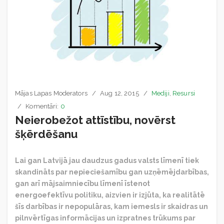
Mājas Lapas Moderators
Aug 12, 2015
Mediji
,
Resursi
Komentāri:
0
Neierobežot attīstību, novērst
šķērdēšanu
Lai gan Latvijā jau daudzus gadus valsts līmenī tiek
skandināts par nepieciešamību gan uzņēmējdarbības,
gan arī mājsaimniecību līmenī īstenot
energoefektīvu politiku, aizvien ir izjūta, ka realitātē
šīs darbības ir nepopulāras, kam iemesls ir skaidras un
pilnvērtīgas informācijas un izpratnes trūkums par