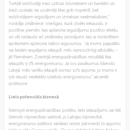
Turklāt iedzīvotāji maz uzticas būvniekiem un bankām un
bieži uzskata, ka uzņēmēji tikai grib nopelnīt, bet
iedzīvotājiem ieguldījumi un izmaksas neatmaksāsies,”
norādīja zinātniece. Vienīgais, kurā cilvēki ieklausās, ir
pozitīvie piemēri, kas apliecina ieguldījumu pozitīvo efektu,
un vēl nedaudz arī zinātnieku secinājumi, kas ar konkrētiem
aprēķiniem apliecina reālos ieguvumus. “Ja mums pajautātu,
vai tiešām iespējams ietaupīt, mēs viennozīmīgi atbildētu –
jā! Piemēram, Zviedrijā energopārvaldības rezultātā tika
ietaupīts 5-7% energoresursu. Ja šos pasākumus īstenotu
Latvijā, mēs varētu ietaupīt vismaz 10% apjoma, jo mums ir
ļoti daudz neefektīvi izlietotu energoresursu,” akcentē
profesore.
Liels potenciāls biznesā
Īstenojot energopārvaldības politiku, liels ietaupījums var tikt
īstenots rūpniecības sektorā, jo Latvijas rūpniecībā
energoresursu patēriņš vairākas reizes pārsniedz to apjomu,