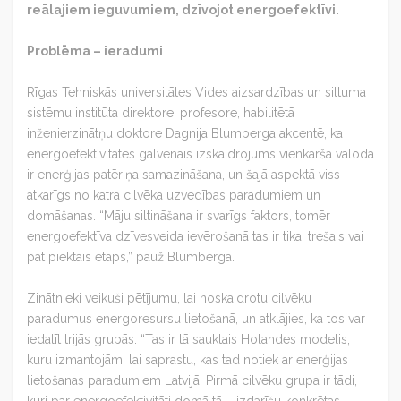
reālajiem ieguvumiem, dzīvojot energoefektīvi.
Problēma – ieradumi
Rīgas Tehniskās universitātes Vides aizsardzības un siltuma
sistēmu institūta direktore, profesore, habilitētā
inženierzinātņu doktore Dagnija Blumberga akcentē, ka
energoefektivitātes galvenais izskaidrojums vienkāršā valodā
ir enerģijas patēriņa samazināšana, un šajā aspektā viss
atkarīgs no katra cilvēka uzvedības paradumiem un
domāšanas. “Māju siltināšana ir svarīgs faktors, tomēr
energoefektīva dzīvesveida ievērošanā tas ir tikai trešais vai
pat piektais etaps,” pauž Blumberga.
Zinātnieki veikuši pētījumu, lai noskaidrotu cilvēku
paradumus energoresursu lietošanā, un atklājies, ka tos var
iedalīt trijās grupās. “Tas ir tā sauktais Holandes modelis,
kuru izmantojām, lai saprastu, kas tad notiek ar enerģijas
lietošanas paradumiem Latvijā. Pirmā cilvēku grupa ir tādi,
kuri par energoefektivitāti domā tā – izdarīšu konkrētas