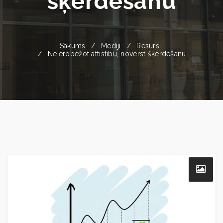
šķērdēšanu
Sākums
Mediji
Resursi
Neierobežot attīstību, novērst šķērdēšanu