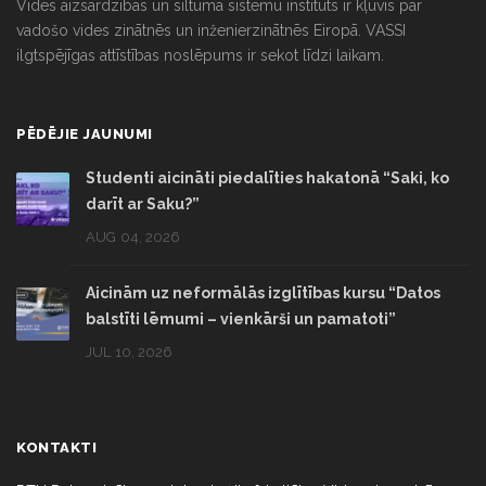
Vides aizsardzības un siltuma sistēmu institūts ir kļuvis par
vadošo vides zinātnēs un inženierzinātnēs Eiropā. VASSI
ilgtspējīgas attīstības noslēpums ir sekot līdzi laikam.
PĒDĒJIE JAUNUMI
Studenti aicināti piedalīties hakatonā “Saki, ko
darīt ar Saku?”
AUG 04, 2026
Aicinām uz neformālās izglītības kursu “Datos
balstīti lēmumi – vienkārši un pamatoti”
JUL 10, 2026
KONTAKTI