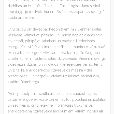
darbības un ietaupīšu līdzekļus. Tas ir loģiski, taču strādā
tikai daļēji, jo ir cilvēki, kuriem šis faktors vispār nav svarīgs,”
stāsta profesore.
Otru grupu var dēvēt par hedonistiem, viņi vienmēr skatās,
kā rīkojas kaimiņi vai paziņas, un viņiem nepieciešams sevi
apliecināt, pārspējot kaimiņus un paziņas. Hedonisms
energoefektivitātē veicina sacensību un mudina cilvēku savā
ikdienā būt energoefektīvākam nekā kaimiņi. Trešā grupa ir
cilvēki, kuriem ir būtisks zaļais dzīvesveids. Viņiem ir svarīga
vides aizsardzība, jo viņi daudz interesējušies par šo tēmu
un zina, kā energoefektīvs dzīvesveids mazina vides
piesārņošanu un negatīvu ietekmi uz klimata pārmaiņām,
skaidro Blumberga.
“Vērtējot pētījuma rezultātus, centāmies saprast, kāpēc
Latvijā energoefektivitāte tomēr nav ļoti populāra un izplatīta,
un secinājām, ka to ietekmē informācijas trūkums par
energoefektīva dzīvesveida ieguvumiem katram individuāli.