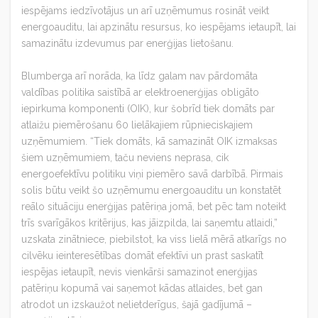
iespējams iedzīvotājus un arī uzņēmumus rosināt veikt
energoauditu, lai apzinātu resursus, ko iespējams ietaupīt, lai
samazinātu izdevumus par enerģijas lietošanu.
Blumberga arī norāda, ka līdz galam nav pārdomāta
valdības politika saistībā ar elektroenerģijas obligāto
iepirkuma komponenti (OIK), kur šobrīd tiek domāts par
atlaižu piemērošanu 60 lielākajiem rūpnieciskajiem
uzņēmumiem. “Tiek domāts, kā samazināt OIK izmaksas
šiem uzņēmumiem, taču neviens neprasa, cik
energoefektīvu politiku viņi piemēro savā darbībā. Pirmais
solis būtu veikt šo uzņēmumu energoauditu un konstatēt
reālo situāciju enerģijas patēriņa jomā, bet pēc tam noteikt
trīs svarīgākos kritērijus, kas jāizpilda, lai saņemtu atlaidi,”
uzskata zinātniece, piebilstot, ka viss lielā mērā atkarīgs no
cilvēku ieinteresētības domāt efektīvi un prast saskatīt
iespējas ietaupīt, nevis vienkārši samazinot enerģijas
patēriņu kopumā vai saņemot kādas atlaides, bet gan
atrodot un izskaužot nelietderīgus, šajā gadījumā –