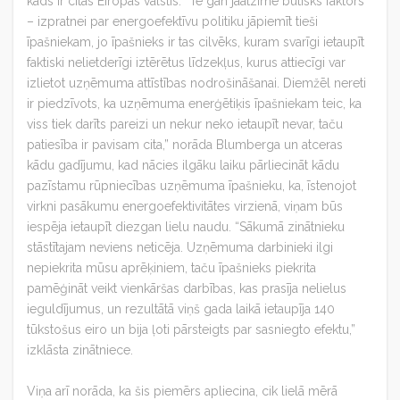
kāds ir citās Eiropas valstīs. “Te gan jāatzīmē būtisks faktors
– izpratnei par energoefektīvu politiku jāpiemīt tieši
īpašniekam, jo īpašnieks ir tas cilvēks, kuram svarīgi ietaupīt
faktiski nelietderīgi iztērētus līdzekļus, kurus attiecīgi var
izlietot uzņēmuma attīstības nodrošināšanai. Diemžēl nereti
ir piedzīvots, ka uzņēmuma enerģētiķis īpašniekam teic, ka
viss tiek darīts pareizi un nekur neko ietaupīt nevar, taču
patiesība ir pavisam cita,” norāda Blumberga un atceras
kādu gadījumu, kad nācies ilgāku laiku pārliecināt kādu
pazīstamu rūpniecības uzņēmuma īpašnieku, ka, īstenojot
virkni pasākumu energoefektivitātes virzienā, viņam būs
iespēja ietaupīt diezgan lielu naudu. “Sākumā zinātnieku
stāstītajam neviens neticēja. Uzņēmuma darbinieki ilgi
nepiekrita mūsu aprēķiniem, taču īpašnieks piekrita
pamēģināt veikt vienkāršas darbības, kas prasīja nelielus
ieguldījumus, un rezultātā viņš gada laikā ietaupīja 140
tūkstošus eiro un bija ļoti pārsteigts par sasniegto efektu,”
izklāsta zinātniece.
Viņa arī norāda, ka šis piemērs apliecina, cik lielā mērā