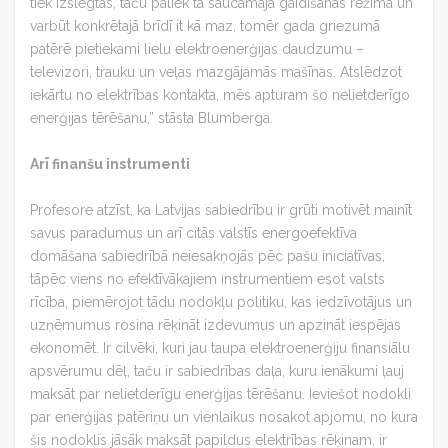
tiek izslēgtas, taču paliek tā saucamajā gaidīšanas režīmā un
varbūt konkrētajā brīdī it kā maz, tomēr gada griezumā
patērē pietiekami lielu elektroenerģijas daudzumu –
televizori, trauku un veļas mazgājamās mašīnas. Atslēdzot
iekārtu no elektrības kontakta, mēs apturam šo nelietderīgo
enerģijas tērēšanu,” stāsta Blumberga.
Arī finanšu instrumenti
Profesore atzīst, ka Latvijas sabiedrību ir grūti motivēt mainīt
savus paradumus un arī citās valstīs energoefektīva
domāšana sabiedrībā neiesakņojās pēc pašu iniciatīvas,
tāpēc viens no efektīvākajiem instrumentiem esot valsts
rīcība, piemērojot tādu nodokļu politiku, kas iedzīvotājus un
uzņēmumus rosina rēķināt izdevumus un apzināt iespējas
ekonomēt. Ir cilvēki, kuri jau taupa elektroenerģiju finansiālu
apsvērumu dēļ, taču ir sabiedrības daļa, kuru ienākumi ļauj
maksāt par nelietderīgu enerģijas tērēšanu. Ieviešot nodokli
par enerģijas patēriņu un vienlaikus nosakot apjomu, no kura
šis nodoklis jāsāk maksāt papildus elektrības rēķinam, ir