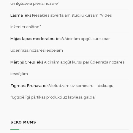
un ilgtspēja piena nozarē”
Lāsma
iekš
Piesakies atvērtajam studiju kursam “Vides
inženierzinātne”
Mājas lapas moderators
iekš
Aicinām apgūt kursu par
ūdeņraža nozares iespējām
Mārtiņš Grels
iekš
Aicinām apgūt kursu par ūdeņraža nozares
iespējām
Zigmārs Brunavs
iekš
Ielūdzam uz semināru – diskusiju
“Ilgtspējīgi pārtikas produkti uz latvieša galda”
SEKO MUMS