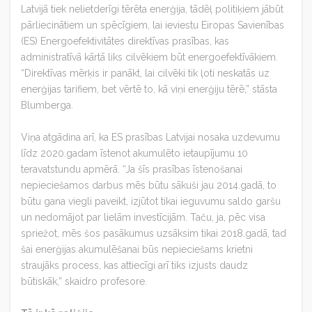
Latvijā tiek nelietderīgi tērēta enerģija, tādēļ politiķiem jābūt
pārliecinātiem un spēcīgiem, lai ieviestu Eiropas Savienības
(ES) Energoefektivitātes direktīvas prasības, kas
administratīvā kārtā liks cilvēkiem būt energoefektīvākiem.
“Direktīvas mērķis ir panākt, lai cilvēki tik ļoti neskatās uz
enerģijas tarifiem, bet vērtē to, kā viņi enerģiju tērē,” stāsta
Blumberga.
Viņa atgādina arī, ka ES prasības Latvijai nosaka uzdevumu
līdz 2020.gadam īstenot akumulēto ietaupījumu 10
teravatstundu apmērā. “Ja šīs prasības īstenošanai
nepieciešamos darbus mēs būtu sākuši jau 2014.gadā, to
būtu gana viegli paveikt, izjūtot tikai ieguvumu saldo garšu
un nedomājot par lielām investīcijām. Taču, ja, pēc visa
spriežot, mēs šos pasākumus uzsāksim tikai 2018.gadā, tad
šai enerģijas akumulēšanai būs nepieciešams krietni
straujāks process, kas attiecīgi arī tiks izjusts daudz
būtiskāk,” skaidro profesore.