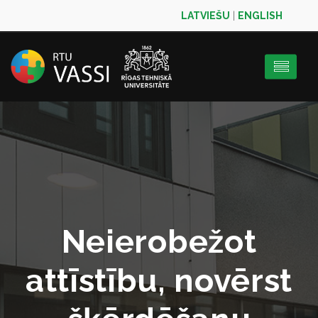
LATVIEŠU
|
ENGLISH
Neierobežot
attīstību, novērst