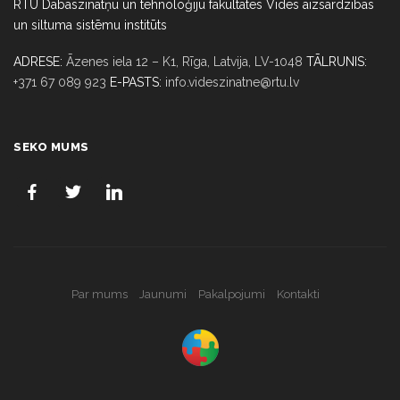
RTU Dabaszinātņu un tehnoloģiju fakultātes Vides aizsardzības
un siltuma sistēmu institūts
ADRESE:
Āzenes iela 12 – K1, Rīga,
Latvija, LV-1048
TĀLRUNIS:
+371 67 089 923
E-PASTS:
info.videszinatne@rtu.lv
SEKO MUMS
Par mums
Jaunumi
Pakalpojumi
Kontakti