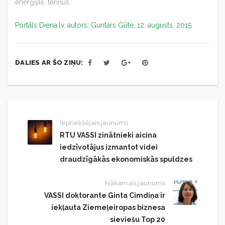
enerģijas, tēriņus.
Portāls Diena.lv, autors: Guntars Gūte, 12. augusts, 2015
DALIES AR ŠO ZIŅU:
Iepriekšējais jaunums
RTU VASSI zinātnieki aicina
iedzīvotājus izmantot videi
draudzīgākās ekonomiskās spuldzes
Nākamais jaunums
VASSI doktorante Ginta Cimdiņa ir
iekļauta Ziemeļeiropas biznesa
sieviešu Top 20