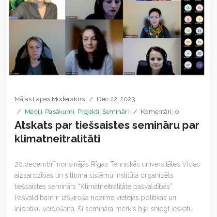
Mājas Lapas Moderators
Dec 22, 2023
Mediji
,
Pasākumi
,
Projekti
,
Semināri
Komentāri:
0
Atskats par tiešsaistes semināru par
klimatneitralitāti
20.decembrī norisinājās Rīgas Tehniskās universitātes Vides
aizsardzības un siltuma sistēmu institūta organizēts
tiešsaistes seminārs “Klimatneitralitāte pašvaldībās”.
Pašvaldībām ir izšķiroša nozīme vietējās politikas un
iniciatīvu veidošanā. Šī semināra mērķis bija sniegt ieskatu