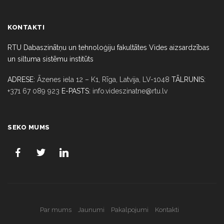
KONTAKTI
RTU Dabaszinātņu un tehnoloģiju fakultātes Vides aizsardzības
un siltuma sistēmu institūts
ADRESE:
Āzenes iela 12 – K1, Rīga,
Latvija, LV-1048
TĀLRUNIS:
+371 67 089 923
E-PASTS:
info.videszinatne@rtu.lv
SEKO MUMS
Par mums
Jaunumi
Pakalpojumi
Kontakti