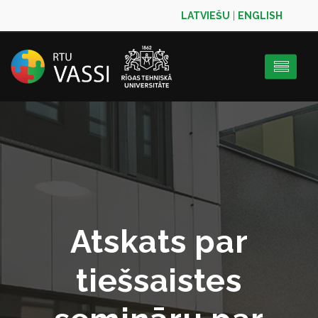
LATVIEŠU
|
ENGLISH
Atskats par
tiešsaistes