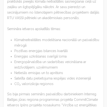
praktiskās pieejās klimata neitralitātes sasniegšanai ceļā uz
zaļāku un ilgtspējīgāku nākotni. Ar savu pieredzi un
secinājumiem no īstenotajiem pētniecības projektiem dalījās
RTU VASSI pētnieki un akadēmiskais personāls.
Semināra ietvaros apskatītās tēmas:
Klimatneitralitātes modelēšana nacionālā un pašvaldību
mērogā
Pozitīvas enerģijas bilances kvartāli
Enerģijas uzkrāšanas svarīgā loma
Energopārvaldība un sadarbības veicināšana ar
iedzīvotājiem, uzņēmumiem
Netiešās emisijas un to aprēķins
Satelīta datu pielietojuma iespējas vides inženierijā
CO
valorizācija reģionos
2
Šis bija pirmais seminārs pašvaldību darbiniekiem Interreg
Baltijas jūras reģiona programmas projekta CommitClimate
ietvaros (pilns projekta nosaukums “Virzība uz enerģētikas