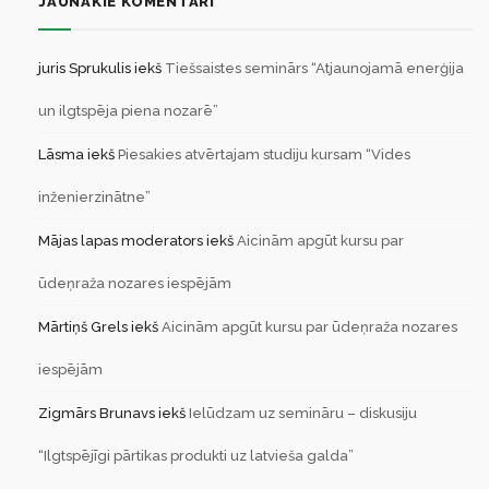
JAUNĀKIE KOMENTĀRI
juris Sprukulis
iekš
Tiešsaistes seminārs “Atjaunojamā enerģija
un ilgtspēja piena nozarē”
Lāsma
iekš
Piesakies atvērtajam studiju kursam “Vides
inženierzinātne”
Mājas lapas moderators
iekš
Aicinām apgūt kursu par
ūdeņraža nozares iespējām
Mārtiņš Grels
iekš
Aicinām apgūt kursu par ūdeņraža nozares
iespējām
Zigmārs Brunavs
iekš
Ielūdzam uz semināru – diskusiju
“Ilgtspējīgi pārtikas produkti uz latvieša galda”