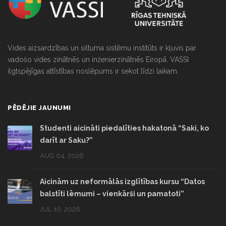
Vides aizsardzības un siltuma sistēmu institūts ir kļuvis par
vadošo vides zinātnēs un inženierzinātnēs Eiropā. VASSI
ilgtspējīgas attīstības noslēpums ir sekot līdzi laikam.
PĒDĒJIE JAUNUMI
Studenti aicināti piedalīties hakatonā “Saki, ko
darīt ar Saku?”
AUG 04, 2026
Aicinām uz neformālās izglītības kursu “Datos
balstīti lēmumi – vienkārši un pamatoti”
JUL 10, 2026