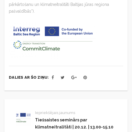
pārkārtošanu un klimatneitralitāti Baltijas jūras reģiona
pašvaldībās”).
DALIES AR ŠO ZIŅU:
Iepriekšējais jaunums
Tiešsaistes seminārs par
klimatneitralitāti | 20.12. | 13.00-15.10