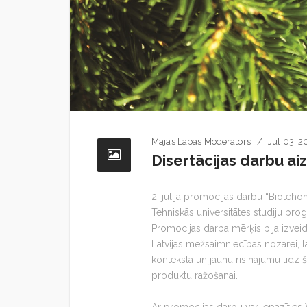
Mājas Lapas Moderators
Jul 03, 2
Disertācijas darbu ai
2. jūlijā promocijas darbu “Bioteho
Tehniskās universitātes studiju pr
Promocijas darba mērķis bija izve
Latvijas mežsaimniecības nozarei, l
kontekstā un jaunu risinājumu līdz
produktu ražošanai.