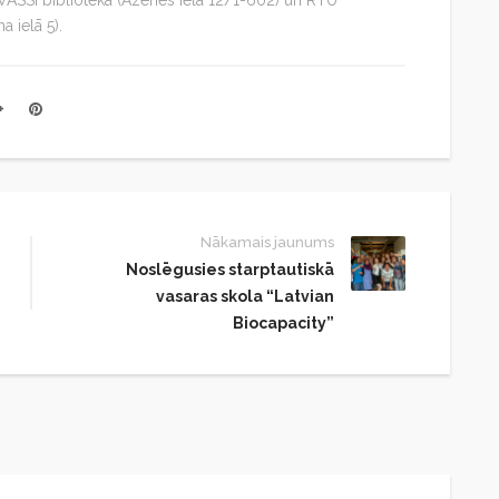
 VASSI bibliotēkā (Āzenes iela 12/1-602) un RTU
a ielā 5).
Nākamais jaunums
Noslēgusies starptautiskā
vasaras skola “Latvian
Biocapacity”