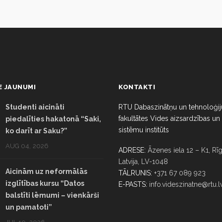
E JAUNUMI
KONTAKTI
Studenti aicināti
RTU Dabaszinātņu un tehnoloģij
fakultātes Vides aizsardzības un
piedalīties hakatonā “Saki,
sistēmu institūts
ko darīt ar Saku?”
AUG 04, 2026
ADRESE:
Āzenes iela 12 – K1, Rīg
Latvija, LV-1048
Aicinām uz neformālās
TĀLRUNIS:
+371 67 089 923
izglītības kursu “Datos
E-PASTS:
info.videszinatne@rtu.l
balstīti lēmumi – vienkārši
un pamatoti”