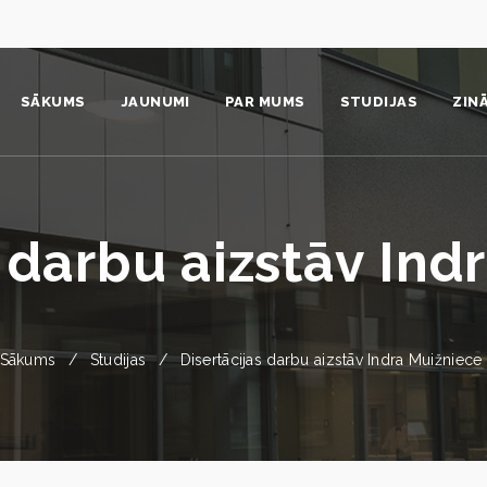
SĀKUMS
JAUNUMI
PAR MUMS
STUDIJAS
ZIN
Institūts
Sistēmdinamikas ku
Pro
Komanda
Nāc studēt
Zin
s darbu aizstāv Ind
Struktūra
Studentiem
Zin
Video un foto
Absolventi
Pub
Sākums
Studijas
Disertācijas darbu aizstāv Indra Muižniece
Vides politika un stratēģija
Prakse
Pat
Sadarbības partneri
Aizstāvētie promocij
Izd
Identitāte
Mūžizglītība