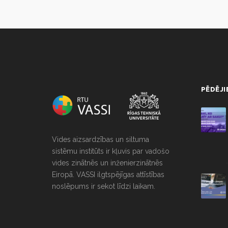
NULL
PĒDĒJI
Vides aizsardzības un siltuma
sistēmu institūts ir kļuvis par vadošo
vides zinātnēs un inženierzinātnēs
Eiropā. VASSI ilgtspējīgas attīstības
noslēpums ir sekot līdzi laikam.