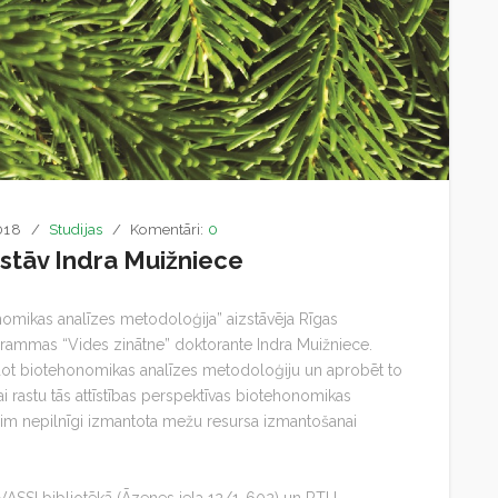
018
Studijas
Komentāri:
0
zstāv Indra Muižniece
nomikas analīzes metodoloģija” aizstāvēja Rīgas
ogrammas “Vides zinātne” doktorante Indra Muižniece.
idot biotehonomikas analīzes metodoloģiju un aprobēt to
ai rastu tās attīstības perspektīvas biotehonomikas
 šim nepilnīgi izmantota mežu resursa izmantošanai