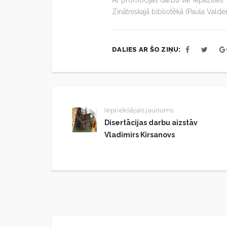
Ar promocijas darbu var iepazīties
Zinātniskajā bibliotēkā (Paula Valden
DALIES AR ŠO ZIŅU:
Iepriekšējais jaunums
Disertācijas darbu aizstāv
Vladimirs Kirsanovs