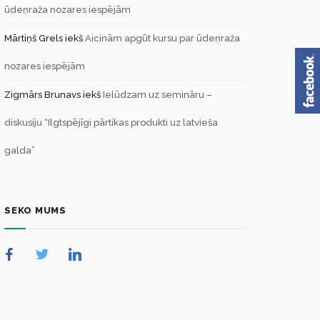
ūdeņraža nozares iespējām
Mārtiņš Grels
iekš
Aicinām apgūt kursu par ūdeņraža
nozares iespējām
Zigmārs Brunavs
iekš
Ielūdzam uz semināru –
diskusiju “Ilgtspējīgi pārtikas produkti uz latvieša
galda”
SEKO MUMS