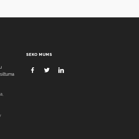
SEKO MUMS
u
 siltuma
a,
v