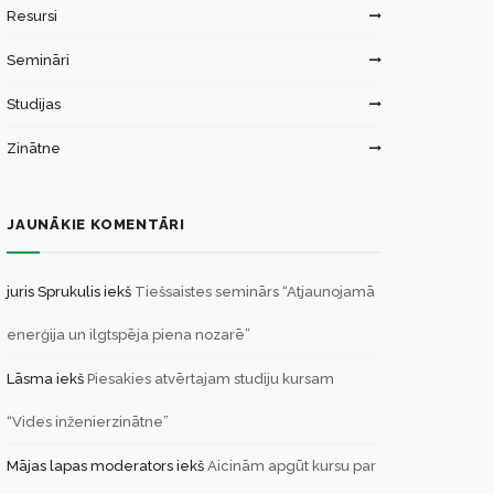
Resursi
Semināri
Studijas
Zinātne
JAUNĀKIE KOMENTĀRI
juris Sprukulis
iekš
Tiešsaistes seminārs “Atjaunojamā
enerģija un ilgtspēja piena nozarē”
Lāsma
iekš
Piesakies atvērtajam studiju kursam
“Vides inženierzinātne”
Mājas lapas moderators
iekš
Aicinām apgūt kursu par