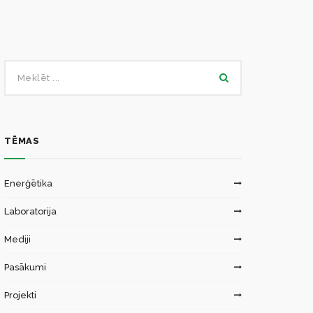
Ēku energoefektivitātes laboratorija
Zinātniskās institūcijas
Saules energosistēmu laboratorija
TĒMAS
Enerģētika
Laboratorija
Mediji
Pasākumi
Projekti