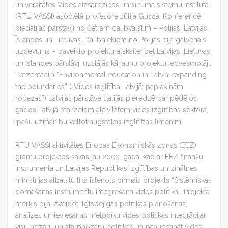
universitātes Vides aizsardzības un siltuma sistēmu institūta
(RTU VASSI) asociētā profesore Jūlija Gušča. Konferencē
piedalījās pārstāvji no četrām dalībvalstīm – Polijas, Latvijas,
Īslandes un Lietuvas. Dalībniekiem no Polijas bija galvenais
uzdevums – paveikto projektu atskaite, bet Latvijas, Lietuvas
un Īslandes pārstāvji uzstājās kā jaunu projektu iedvesmotāji.
Prezentācijā “Environmental education in Latvia: expanding
the boundaries” (“Vides izglītība Latvijā: paplašinām
robežas”) Latvijas pārstāve dalījās pieredzē par pēdējos
gados Latvijā realizētām aktivitātēm vides izglītības sektorā,
īpašu uzmanību veltot augstākās izglītības līmenim.
RTU VASSI aktivitātes Eiropas Ekonomiskās zonas (EEZ)
grantu projektos sākās jau 2009. gadā, kad ar EEZ finanšu
instrumenta un Latvijas Republikas Izglītības un zinātnes
ministrijas atbalstu tika īstenots pirmais projekts “Sistēmiskas
domāšanas instrumentu integrēšana vides politikā”. Projekta
mērķis bija izveidot ilgtspējīgas politikas plānošanas,
analīzes un ieviešanas metodiku vides politikas integrācijai
visu nozaru un starpnozaru politikās un paaugstināt vides