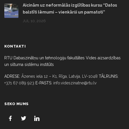
Aicinām uz neformālās izglītības kursu “Datos
balstīti lēmumi – vienkārši un pamatoti”
JUL 10, 2026
KONTAKTI
RTU Dabaszinātņu un tehnoloģiju fakultātes Vides aizsardzības
un siltuma sistēmu institūts
ADRESE:
Āzenes iela 12 – K1, Rīga,
Latvija, LV-1048
TĀLRUNIS:
+371 67 089 923
E-PASTS:
info.videszinatne@rtu.lv
SEKO MUMS