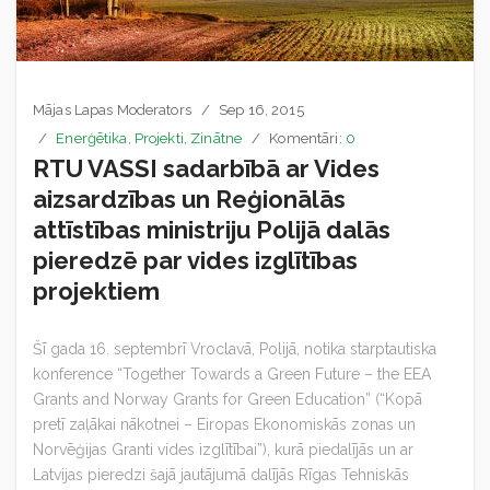
Mājas Lapas Moderators
Sep 16, 2015
Enerģētika
,
Projekti
,
Zinātne
Komentāri:
0
RTU VASSI sadarbībā ar Vides
aizsardzības un Reģionālās
attīstības ministriju Polijā dalās
pieredzē par vides izglītības
projektiem
Šī gada 16. septembrī Vroclavā, Polijā, notika starptautiska
konference “Together Towards a Green Future – the EEA
Grants and Norway Grants for Green Education” (“Kopā
pretī zaļākai nākotnei – Eiropas Ekonomiskās zonas un
Norvēģijas Granti vides izglītībai”), kurā piedalījās un ar
Latvijas pieredzi šajā jautājumā dalījās Rīgas Tehniskās