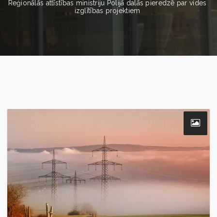
Reģionālās attīstības ministriju Polijā dalās pieredzē par vides
izglītības projektiem