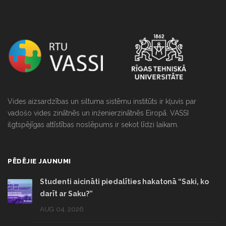
Vides aizsardzības un siltuma sistēmu institūts ir kļuvis par
vadošo vides zinātnēs un inženierzinātnēs Eiropā. VASSI
ilgtspējīgas attīstības noslēpums ir sekot līdzi laikam.
PĒDĒJIE JAUNUMI
Studenti aicināti piedalīties hakatonā “Saki, ko
darīt ar Saku?”
AUG 04, 2026