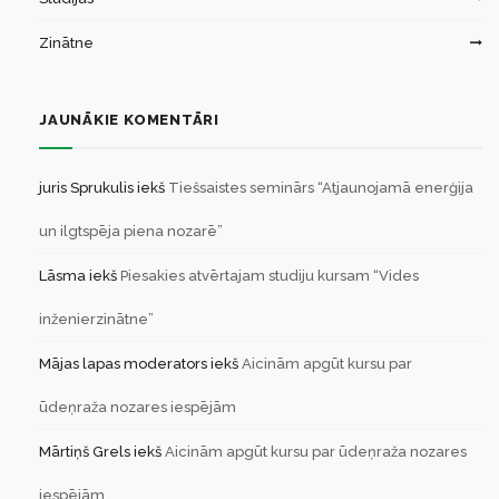
Zinātne
JAUNĀKIE KOMENTĀRI
juris Sprukulis
iekš
Tiešsaistes seminārs “Atjaunojamā enerģija
un ilgtspēja piena nozarē”
Lāsma
iekš
Piesakies atvērtajam studiju kursam “Vides
inženierzinātne”
Mājas lapas moderators
iekš
Aicinām apgūt kursu par
ūdeņraža nozares iespējām
Mārtiņš Grels
iekš
Aicinām apgūt kursu par ūdeņraža nozares
iespējām