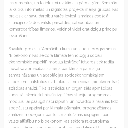
instrumentus, un to ietekmi uz klimata pārmaiņām. Semināru
laikā tiks informētas un izglītotas projekta mērķa grupas, kas
praktiski ar savu darbību varēs ieviest izmaiņas esošajā
situācijā dažādos valsts pārvaldes, sabiedrības un
komercdarbības līmeņos, veicinot videi draudzīgu principu
ievērošanu.
Savukārt projekta “Apmācību kursa un studiju programmas
“Bioekonomikas sektora klimata tehnoloģiju sociāli
ekonomiskie aspekti” moduļa izstrāde” ietvaros tiek radīta
inovatīva apmācības sistēma par klimata pārmaiņu
samazināšanas un adaptācijas socioekonomiskajiem
aspektiem, balstoties uz biotautsaimniecības (bioeknomikas)
attīstības analīzi. Tiks izstrādāts un organizēts apmācības
kurss kā inženiertehniskās izglītības studiju programmas
modulis, lai paaugstinātu izpratni un novadītu zināšanas līdz
speciālistu apziņai par klimata pārmaiņu prognozēšanas
analīzes modeļiem, par to izmantošanas iespējām, par
valsts attīstību no bioekonomikas sektora raksturojuma
aspekta. Apmācību kursa aprobācijā piedalīsies RTU studiju