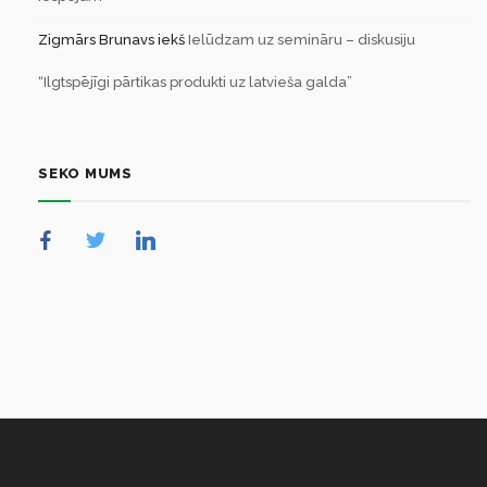
Zigmārs Brunavs
iekš
Ielūdzam uz semināru – diskusiju
“Ilgtspējīgi pārtikas produkti uz latvieša galda”
SEKO MUMS
NULL