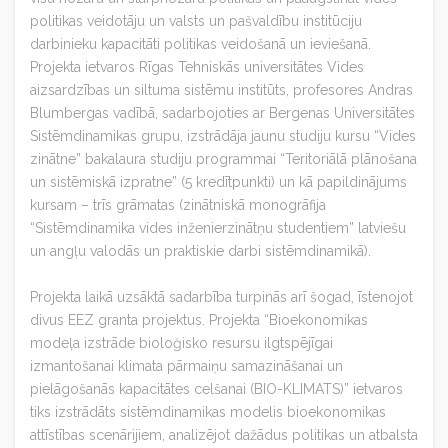
politikas veidotāju un valsts un pašvaldību institūciju
darbinieku kapacitāti politikas veidošanā un ieviešanā.
Projekta ietvaros Rīgas Tehniskās universitātes Vides
aizsardzības un siltuma sistēmu institūts, profesores Andras
Blumbergas vadībā, sadarbojoties ar Bergenas Universitātes
Sistēmdinamikas grupu, izstrādāja jaunu studiju kursu “Vides
zinātne” bakalaura studiju programmai “Teritoriālā plānošana
un sistēmiskā izpratne” (5 kredītpunkti) un kā papildinājums
kursam – trīs grāmatas (zinātniskā monogrāfija
“Sistēmdinamika vides inženierzinātņu studentiem” latviešu
un angļu valodās un praktiskie darbi sistēmdinamikā).
Projekta laikā uzsāktā sadarbība turpinās arī šogad, īstenojot
divus EEZ granta projektus. Projekta “Bioekonomikas
modeļa izstrāde bioloģisko resursu ilgtspējīgai
izmantošanai klimata pārmaiņu samazināšanai un
pielāgošanās kapacitātes celšanai (BIO-KLIMATS)” ietvaros
tiks izstrādāts sistēmdinamikas modelis bioekonomikas
attīstības scenārijiem, analizējot dažādus politikas un atbalsta