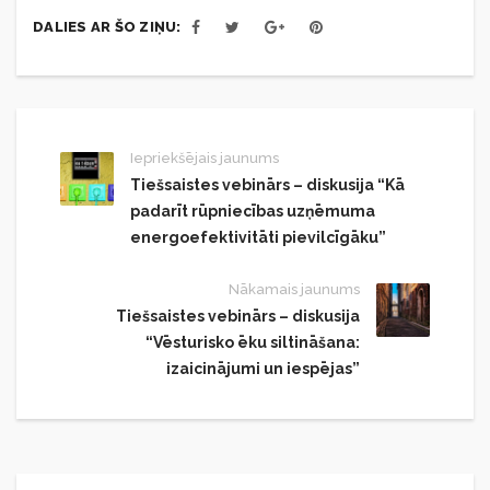
DALIES AR ŠO ZIŅU:
Iepriekšējais jaunums
Tiešsaistes vebinārs – diskusija “Kā
padarīt rūpniecības uzņēmuma
energoefektivitāti pievilcīgāku”
Nākamais jaunums
Tiešsaistes vebinārs – diskusija
“Vēsturisko ēku siltināšana:
izaicinājumi un iespējas”