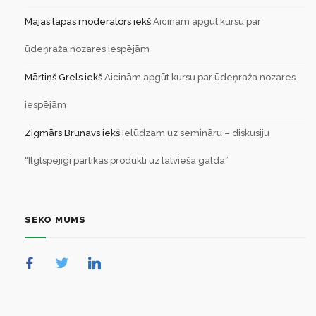
Mājas lapas moderators
iekš
Aicinām apgūt kursu par
ūdeņraža nozares iespējām
Mārtiņš Grels
iekš
Aicinām apgūt kursu par ūdeņraža nozares
iespējām
Zigmārs Brunavs
iekš
Ielūdzam uz semināru – diskusiju
“Ilgtspējīgi pārtikas produkti uz latvieša galda”
SEKO MUMS