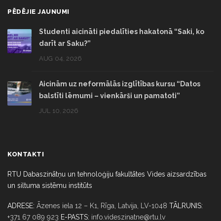
PĒDĒJIE JAUNUMI
Studenti aicināti piedalīties hakatonā “Saki, ko
darīt ar Saku?”
AUG 04, 2026
Aicinām uz neformālās izglītības kursu “Datos
balstīti lēmumi – vienkārši un pamatoti”
JUL 10, 2026
KONTAKTI
RTU Dabaszinātņu un tehnoloģiju fakultātes Vides aizsardzības
un siltuma sistēmu institūts
ADRESE:
Āzenes iela 12 – K1, Rīga,
Latvija, LV-1048
TĀLRUNIS:
+371 67 089 923
E-PASTS:
info.videszinatne@rtu.lv