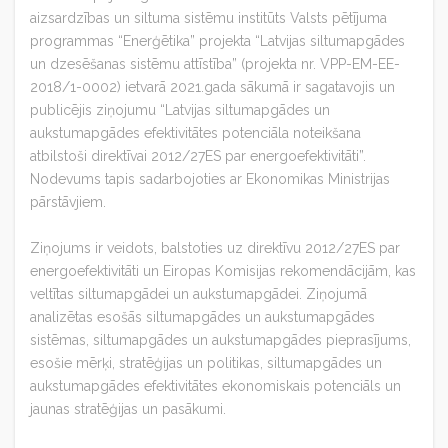
aizsardzības un siltuma sistēmu institūts Valsts pētījuma
programmas “Enerģētika” projekta “Latvijas siltumapgādes
un dzesēšanas sistēmu attīstība” (projekta nr. VPP-EM-EE-
2018/1-0002) ietvarā 2021.gada sākumā ir sagatavojis un
publicējis ziņojumu “Latvijas siltumapgādes un
aukstumapgādes efektivitātes potenciāla noteikšana
atbilstoši direktīvai 2012/27ES par energoefektivitāti”.
Nodevums tapis sadarbojoties ar Ekonomikas Ministrijas
pārstāvjiem.
Ziņojums ir veidots, balstoties uz direktīvu 2012/27ES par
energoefektivitāti un Eiropas Komisijas rekomendācijām, kas
veltītas siltumapgādei un aukstumapgādei. Ziņojumā
analizētas esošās siltumapgādes un aukstumapgādes
sistēmas, siltumapgādes un aukstumapgādes pieprasījums,
esošie mērķi, stratēģijas un politikas, siltumapgādes un
aukstumapgādes efektivitātes ekonomiskais potenciāls un
jaunas stratēģijas un pasākumi.