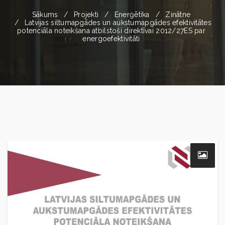
Sākums
Projekti
Enerģētika
Zinātne
Latvijas siltumapgādes un aukstumapgādes efektivitātes
potenciāla noteikšana atbilstoši direktīvai 2012/27ES par
energoefektivitāti