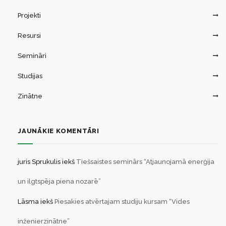
Projekti
Resursi
Semināri
Studijas
Zinātne
JAUNĀKIE KOMENTĀRI
juris Sprukulis
iekš
Tiešsaistes seminārs “Atjaunojamā enerģija
un ilgtspēja piena nozarē”
Lāsma
iekš
Piesakies atvērtajam studiju kursam “Vides
inženierzinātne”