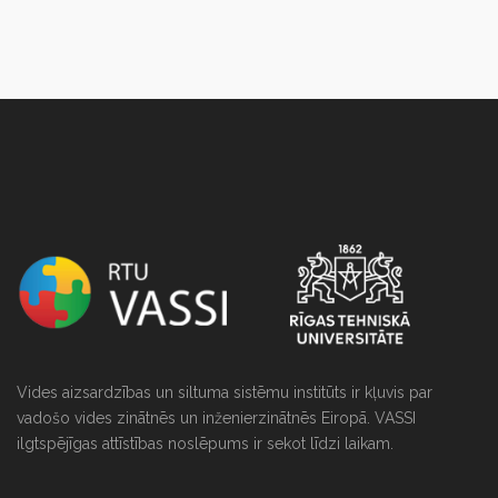
NULL
Vides aizsardzības un siltuma sistēmu institūts ir kļuvis par
vadošo vides zinātnēs un inženierzinātnēs Eiropā. VASSI
ilgtspējīgas attīstības noslēpums ir sekot līdzi laikam.