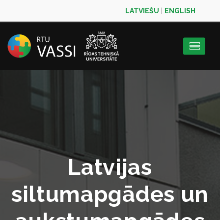
LATVIEŠU
|
ENGLISH
Latvijas
siltumapgādes un