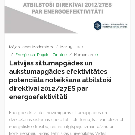
Mājas Lapas Moderators
Mar 19, 2021
Enerģētika
,
Projekti
,
Zinātne
Komentāri:
0
Latvijas siltumapgādes un
aukstumapgādes efektivitātes
potenciāla noteikšana atbilstoši
direktīvai 2012/27ES par
energoefektivitāti
Energoefektivitātes nozīmīgums siltumapgādes un
dzesēšanas sistēmās spēlē ļoti lielu lomu, kas var ietekmēt
enerģētisko drošību, resursu ilgtspēju izmantošanu un
konkurētspēju. Rīgas Tehniskās universitātes Vides