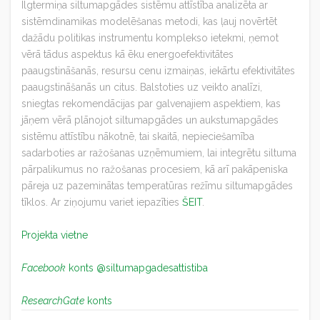
Ilgtermiņa siltumapgādes sistēmu attīstība analizēta ar
sistēmdinamikas modelēšanas metodi, kas ļauj novērtēt
dažādu politikas instrumentu komplekso ietekmi, ņemot
vērā tādus aspektus kā ēku energoefektivitātes
paaugstināšanās, resursu cenu izmaiņas, iekārtu efektivitātes
paaugstināšanās un citus. Balstoties uz veikto analīzi,
sniegtas rekomendācijas par galvenajiem aspektiem, kas
jāņem vērā plānojot siltumapgādes un aukstumapgādes
sistēmu attīstību nākotnē, tai skaitā, nepieciešamība
sadarboties ar ražošanas uzņēmumiem, lai integrētu siltuma
pārpalikumus no ražošanas procesiem, kā arī pakāpeniska
pāreja uz pazeminātas temperatūras režīmu siltumapgādes
tīklos.
Ar ziņojumu variet iepazīties
ŠEIT
.
Projekta vietne
Facebook
konts @siltumapgadesattistiba
ResearchGate
konts