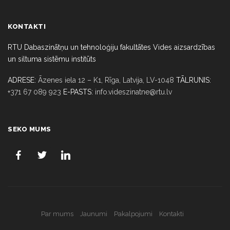
KONTAKTI
RTU Dabaszinātņu un tehnoloģiju fakultātes Vides aizsardzības
un siltuma sistēmu institūts
ADRESE:
Āzenes iela 12 – K1, Rīga,
Latvija, LV-1048
TĀLRUNIS:
+371 67 089 923
E-PASTS:
info.videszinatne@rtu.lv
SEKO MUMS
Par mums
Jaunumi
Pakalpojumi
Kontakti