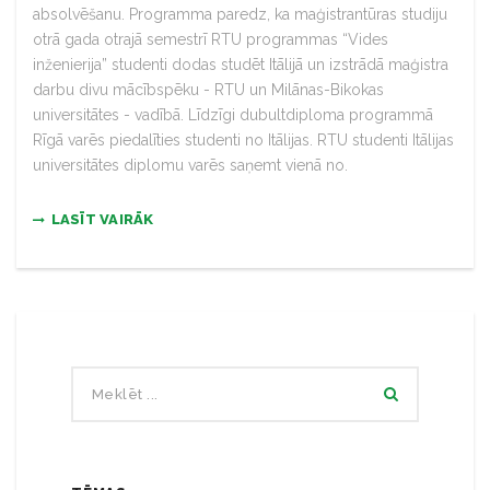
absolvēšanu. Programma paredz, ka maģistrantūras studiju
otrā gada otrajā semestrī RTU programmas “Vides
inženierija” studenti dodas studēt Itālijā un izstrādā maģistra
darbu divu mācībspēku - RTU un Milānas-Bikokas
universitātes - vadībā. Līdzīgi dubultdiploma programmā
Rīgā varēs piedalīties studenti no Itālijas. RTU studenti Itālijas
universitātes diplomu varēs saņemt vienā no.
LASĪT VAIRĀK