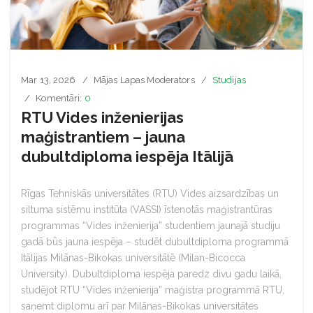
Mar 13, 2026
Mājas Lapas Moderators
Studijas
Komentāri:
0
RTU Vides inženierijas
maģistrantiem – jauna
dubultdiploma iespēja Itālijā
Rīgas Tehniskās universitātes (RTU) Vides aizsardzības un
siltuma sistēmu institūta (VASSI) īstenotās maģistrantūras
programmas “Vides inženierija” studentiem jaunajā studiju
gadā būs jauna iespēja – studēt dubultdiploma programmā
Itālijas Milānas-Bikokas universitātē (Milan-Bicocca
University). Dubultdiploma iespēja paredz divu gadu laikā,
studējot RTU “Vides inženierija” maģistra programmā RTU,
saņemt diplomu arī par Milānas-Bikokas universitātes