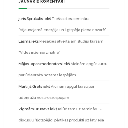
JAUNĀKIE KOMENTĀRI
juris Sprukulis
iekš
Tiešsaistes seminārs
“Atjaunojamā enerģija un ilgtspēja piena nozarē”
Lāsma
iekš
Piesakies atvērtajam studiju kursam
“Vides inženierzinātne”
Mājas lapas moderators
iekš
Aicinām apgūt kursu
par ūdeņraža nozares iespējām
Mārtiņš Grels
iekš
Aicinām apgūt kursu par
ūdeņraža nozares iespējām
Zigmārs Brunavs
iekš
Ielūdzam uz semināru –
diskusiju “Ilgtspējīgi pārtikas produkti uz latvieša