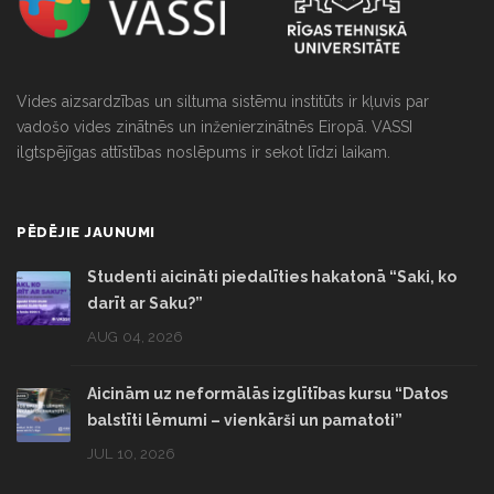
Vides aizsardzības un siltuma sistēmu institūts ir kļuvis par
vadošo vides zinātnēs un inženierzinātnēs Eiropā. VASSI
ilgtspējīgas attīstības noslēpums ir sekot līdzi laikam.
PĒDĒJIE JAUNUMI
Studenti aicināti piedalīties hakatonā “Saki, ko
darīt ar Saku?”
AUG 04, 2026
Aicinām uz neformālās izglītības kursu “Datos
balstīti lēmumi – vienkārši un pamatoti”
JUL 10, 2026