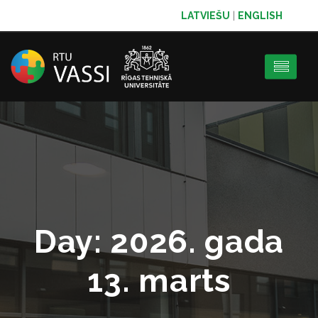
LATVIEŠU
|
ENGLISH
Day:
2026. gada
13. marts