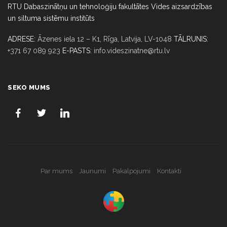
RTU Dabaszinātņu un tehnoloģiju fakultātes Vides aizsardzības
un siltuma sistēmu institūts
ADRESE:
Āzenes iela 12 – K1, Rīga,
Latvija, LV-1048
TĀLRUNIS:
+371 67 089 923
E-PASTS:
info.videszinatne@rtu.lv
SEKO MUMS
Par mums
Jaunumi
Pakalpojumi
Kontakti