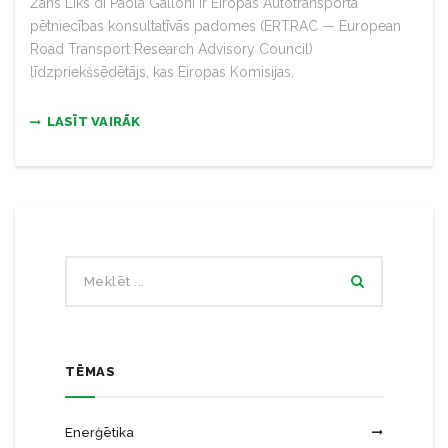
Žans Liks di Paola Galloni ir Eiropas Autotransporta
pētniecības konsultatīvās padomes (ERTRAC — European
Road Transport Research Advisory Council)
līdzpriekšsēdētājs, kas Eiropas Komisijas.
LASĪT VAIRĀK
TĒMAS
Enerģētika