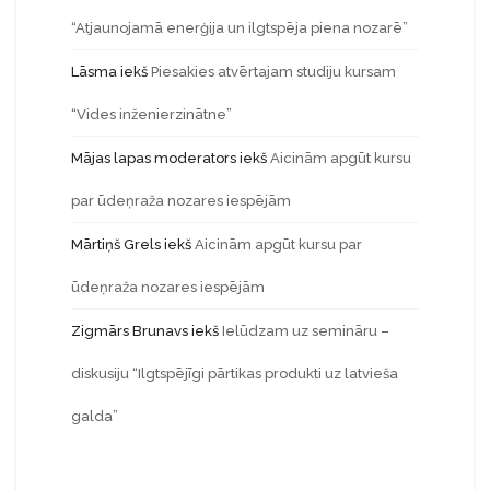
“Atjaunojamā enerģija un ilgtspēja piena nozarē”
Lāsma
iekš
Piesakies atvērtajam studiju kursam
“Vides inženierzinātne”
Mājas lapas moderators
iekš
Aicinām apgūt kursu
par ūdeņraža nozares iespējām
Mārtiņš Grels
iekš
Aicinām apgūt kursu par
ūdeņraža nozares iespējām
Zigmārs Brunavs
iekš
Ielūdzam uz semināru –
diskusiju “Ilgtspējīgi pārtikas produkti uz latvieša
galda”