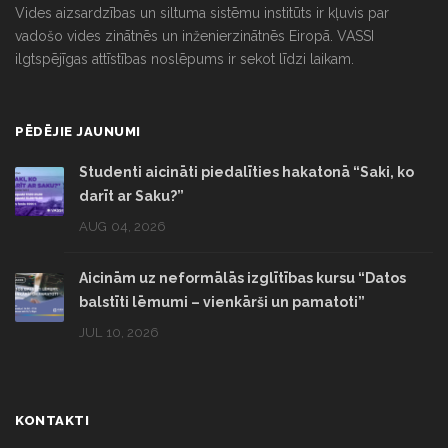
Vides aizsardzības un siltuma sistēmu institūts ir kļuvis par
vadošo vides zinātnēs un inženierzinātnēs Eiropā. VASSI
ilgtspējīgas attīstības noslēpums ir sekot līdzi laikam.
PĒDĒJIE JAUNUMI
Studenti aicināti piedalīties hakatonā “Saki, ko
darīt ar Saku?”
AUG 04, 2026
Aicinām uz neformālās izglītības kursu “Datos
balstīti lēmumi – vienkārši un pamatoti”
JUL 10, 2026
KONTAKTI