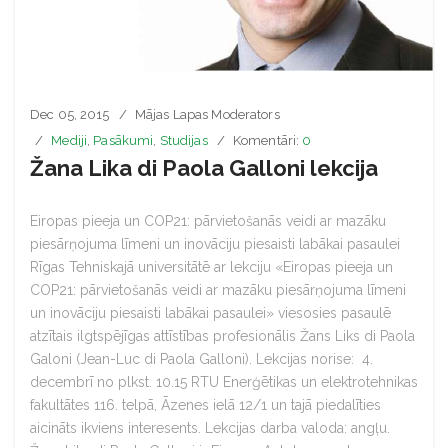
Dec 05, 2015
Mājas Lapas Moderators
Mediji
,
Pasākumi
,
Studijas
Komentāri:
0
Žana Lika di Paola Galloni lekcija
Eiropas pieeja un COP21: pārvietošanās veidi ar mazāku
piesārņojuma līmeni un inovāciju piesaisti labākai pasaulei
Rīgas Tehniskajā universitātē ar lekciju «Eiropas pieeja un
COP21: pārvietošanās veidi ar mazāku piesārņojuma līmeni
un inovāciju piesaisti labākai pasaulei» viesosies pasaulē
atzītais ilgtspējīgas attīstības profesionālis Žans Liks di Paola
Galoni (Jean-Luc di Paola Galloni). Lekcijas norise: 4.
decembrī no plkst. 10.15 RTU Enerģētikas un elektrotehnikas
fakultātes 116. telpā, Āzenes ielā 12/1 un tajā piedalīties
aicināts ikviens interesents. Lekcijas darba valoda: angļu.