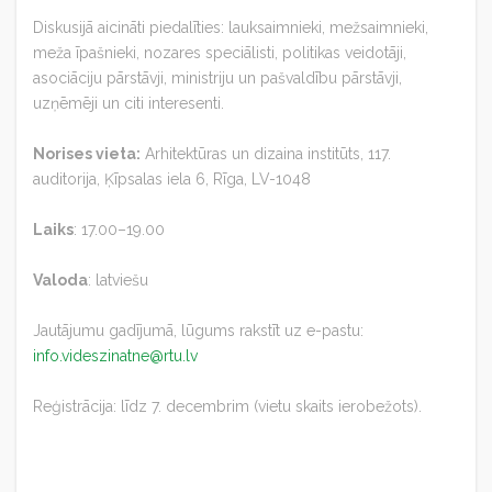
Diskusijā aicināti piedalīties: lauksaimnieki, mežsaimnieki,
meža īpašnieki, nozares speciālisti, politikas veidotāji,
asociāciju pārstāvji, ministriju un pašvaldību pārstāvji,
uzņēmēji un citi interesenti.
Norises vieta:
Arhitektūras un dizaina institūts, 117.
auditorija, Ķīpsalas iela 6, Rīga, LV-1048
Laiks
: 17.00–19.00
Valoda
: latviešu
Jautājumu gadījumā, lūgums rakstīt uz e-pastu:
info.videszinatne@rtu.lv
Reģistrācija: līdz 7. decembrim (vietu skaits ierobežots).