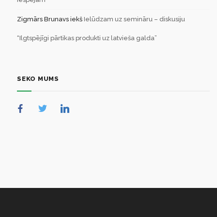
Zigmārs Brunavs
iekš
Ielūdzam uz semināru – diskusiju
“Ilgtspējīgi pārtikas produkti uz latvieša galda”
SEKO MUMS
NULL