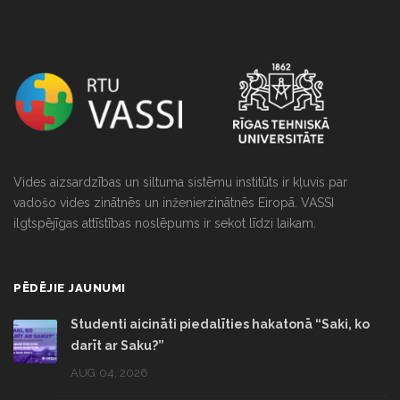
Vides aizsardzības un siltuma sistēmu institūts ir kļuvis par
vadošo vides zinātnēs un inženierzinātnēs Eiropā. VASSI
ilgtspējīgas attīstības noslēpums ir sekot līdzi laikam.
PĒDĒJIE JAUNUMI
Studenti aicināti piedalīties hakatonā “Saki, ko
darīt ar Saku?”
AUG 04, 2026