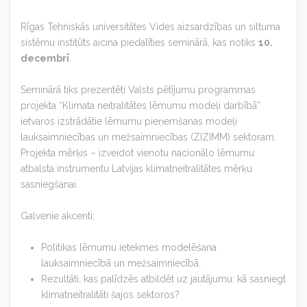
Rīgas Tehniskās universitātes Vides aizsardzības un siltuma
sistēmu institūts aicina piedalīties seminārā, kas notiks
10.
decembrī
.
Seminārā tiks prezentēti Valsts pētījumu programmas
projekta “Klimata neitralitātes lēmumu modeļi darbībā”
ietvaros izstrādātie lēmumu pieņemšanas modeļi
lauksaimniecības un mežsaimniecības (ZIZIMM) sektoram.
Projekta mērķis – izveidot vienotu nacionālo lēmumu
atbalsta instrumentu Latvijas klimatneitralitātes mērķu
sasniegšanai.
Galvenie akcenti:
Politikas lēmumu ietekmes modelēšana
lauksaimniecībā un mežsaimniecībā.
Rezultāti, kas palīdzēs atbildēt uz jautājumu: kā sasniegt
klimatneitralitāti šajos sektoros?