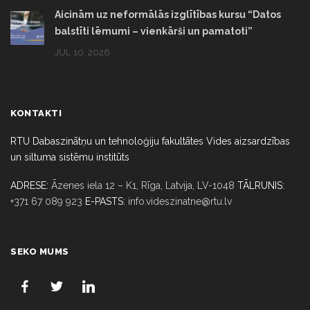
Aicinām uz neformālās izglītības kursu “Datos
balstīti lēmumi – vienkārši un pamatoti”
JUL 10, 2026
KONTAKTI
RTU Dabaszinātņu un tehnoloģiju fakultātes Vides aizsardzības
un siltuma sistēmu institūts
ADRESE:
Āzenes iela 12 – K1, Rīga,
Latvija, LV-1048
TĀLRUNIS:
+371 67 089 923
E-PASTS:
info.videszinatne@rtu.lv
SEKO MUMS