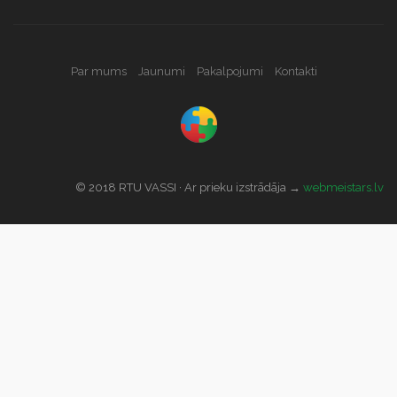
Par mums
Jaunumi
Pakalpojumi
Kontakti
© 2018 RTU VASSI · Ar prieku izstrādāja →
webmeistars.lv