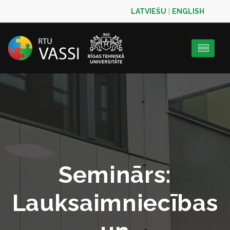
LATVIEŠU
|
ENGLISH
Seminārs:
Lauksaimniecības