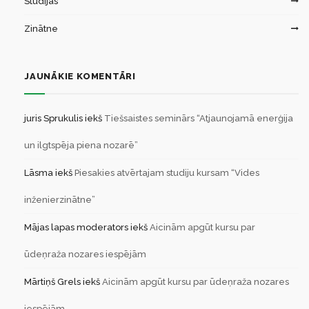
Studijas
Zinātne
JAUNĀKIE KOMENTĀRI
juris Sprukulis
iekš
Tiešsaistes seminārs “Atjaunojamā enerģija
un ilgtspēja piena nozarē”
Lāsma
iekš
Piesakies atvērtajam studiju kursam “Vides
inženierzinātne”
Mājas lapas moderators
iekš
Aicinām apgūt kursu par
ūdeņraža nozares iespējām
Mārtiņš Grels
iekš
Aicinām apgūt kursu par ūdeņraža nozares
iespējām