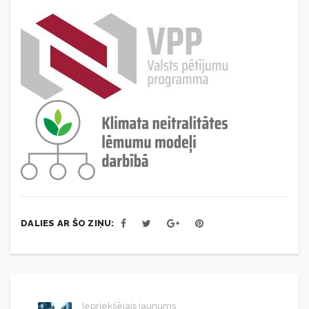
DALIES AR ŠO ZIŅU:
Iepriekšējais jaunums