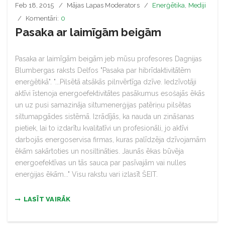
Feb 18, 2015
Mājas Lapas Moderators
Enerģētika
,
Mediji
Komentāri:
0
Pasaka ar laimīgām beigām
Pasaka ar laimīgām beigām jeb mūsu profesores Dagnijas
Blumbergas raksts Delfos "Pasaka par hibrīdaktivitātēm
enerģētikā". "...Pilsētā atsākās pilnvērtīga dzīve. Iedzīvotāji
aktīvi īstenoja energoefektivitātes pasākumus esošajās ēkās
un uz pusi samazināja siltumenerģijas patēriņu pilsētas
siltumapgādes sistēmā. Izrādījās, ka nauda un zināšanas
pietiek, lai to izdarītu kvalitatīvi un profesionāli, jo aktīvi
darbojās energoservisa firmas, kuras palīdzēja dzīvojamām
ēkām sakārtoties un nosiltināties. Jaunās ēkas būvēja
energoefektīvas un tās sauca par pasīvajām vai nulles
enerģijas ēkām..." Visu rakstu vari izlasīt ŠEIT.
LASĪT VAIRĀK