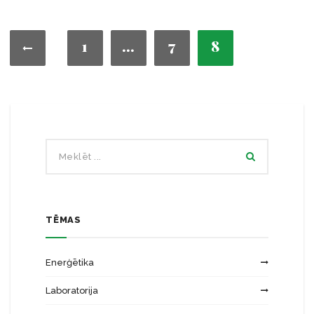
1
…
7
8
TĒMAS
Enerģētika
Laboratorija