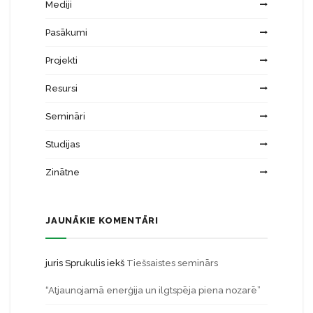
Mediji
Pasākumi
Projekti
Resursi
Semināri
Studijas
Zinātne
JAUNĀKIE KOMENTĀRI
juris Sprukulis
iekš
Tiešsaistes seminārs
“Atjaunojamā enerģija un ilgtspēja piena nozarē”