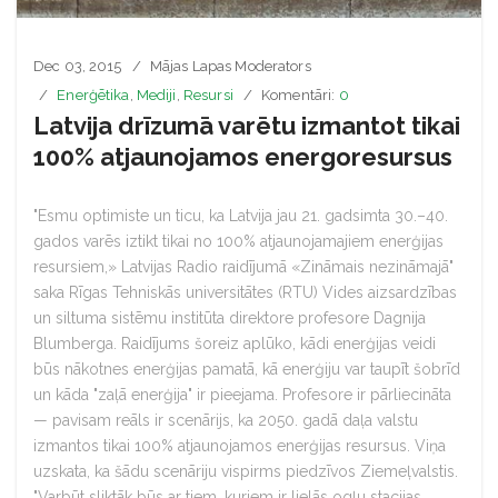
Dec 03, 2015
Mājas Lapas Moderators
Enerģētika
,
Mediji
,
Resursi
Komentāri:
0
Latvija drīzumā varētu izmantot tikai
100% atjaunojamos energoresursus
"Esmu optimiste un ticu, ka Latvija jau 21. gadsimta 30.–40.
gados varēs iztikt tikai no 100% atjaunojamajiem enerģijas
resursiem,» Latvijas Radio raidījumā «Zināmais nezināmajā"
saka Rīgas Tehniskās universitātes (RTU) Vides aizsardzības
un siltuma sistēmu institūta direktore profesore Dagnija
Blumberga. Raidījums šoreiz aplūko, kādi enerģijas veidi
būs nākotnes enerģijas pamatā, kā enerģiju var taupīt šobrīd
un kāda "zaļā enerģija" ir pieejama. Profesore ir pārliecināta
— pavisam reāls ir scenārijs, ka 2050. gadā daļa valstu
izmantos tikai 100% atjaunojamos enerģijas resursus. Viņa
uzskata, ka šādu scenāriju vispirms piedzīvos Ziemeļvalstis.
"Varbūt sliktāk būs ar tiem, kuriem ir lielās ogļu stacijas.