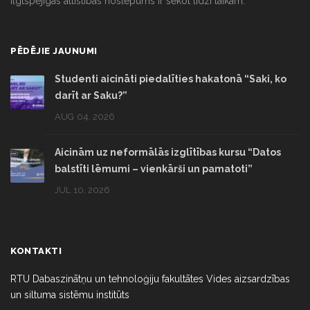
ilgtspējīgas attīstības noslēpums ir sekot līdzi laikam.
PĒDĒJIE JAUNUMI
Studenti aicināti piedalīties hakatonā “Saki, ko
darīt ar Saku?”
AUG 04, 2026
Aicinām uz neformālās izglītības kursu “Datos
balstīti lēmumi – vienkārši un pamatoti”
JUL 10, 2026
KONTAKTI
RTU Dabaszinātņu un tehnoloģiju fakultātes Vides aizsardzības
un siltuma sistēmu institūts