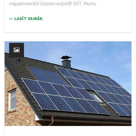
mājsaimniecībā lūdzam aizpildīt ŠEIT. Mums.
LASĪT VAIRĀK