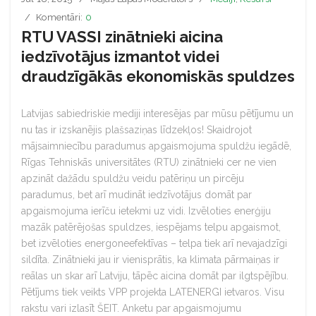
Komentāri:
0
RTU VASSI zinātnieki aicina
iedzīvotājus izmantot videi
draudzīgākās ekonomiskās spuldzes
Latvijas sabiedriskie mediji interesējas par mūsu pētījumu un
nu tas ir izskanējis plašsaziņas līdzekļos! Skaidrojot
mājsaimniecību paradumus apgaismojuma spuldžu iegādē,
Rīgas Tehniskās universitātes (RTU) zinātnieki cer ne vien
apzināt dažādu spuldžu veidu patēriņu un pircēju
paradumus, bet arī mudināt iedzīvotājus domāt par
apgaismojuma ierīču ietekmi uz vidi. Izvēloties enerģiju
mazāk patērējošas spuldzes, iespējams telpu apgaismot,
bet izvēloties energoneefektīvas – telpa tiek arī nevajadzīgi
sildīta. Zinātnieki jau ir vienisprātis, ka klimata pārmaiņas ir
reālas un skar arī Latviju, tāpēc aicina domāt par ilgtspējību.
Pētījums tiek veikts VPP projekta LATENERGI ietvaros. Visu
rakstu vari izlasīt ŠEIT. Anketu par apgaismojumu