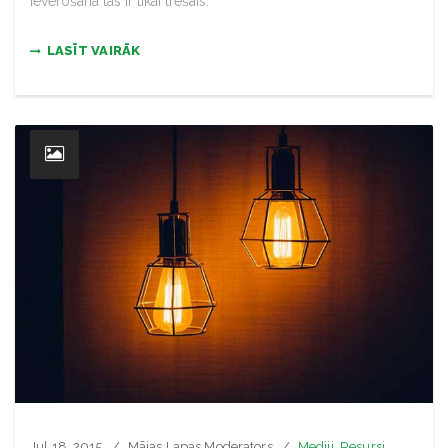
ievērošanā tas ir tikai trešais.
LASĪT VAIRĀK
Jul 18, 2015
Mājas Lapas Moderators
Mediji
,
Resursi