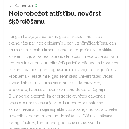
Komentāri:
0
Neierobežot attīstību, novērst
šķērdēšanu
Lai gan Latvijā jau daudzus gadus valsts līmenī tiek
skandināts par nepieciešamību gan uzņēmējdarbības, gan
arī mājsaimniecību līmenī īstenot energoefektīvu politiku,
aizvien ir izjūta, ka realitātē šīs darbības ir nepopulāras, kam
iemesls ir skaidras un pilnvērtīgas informācijas un izpratnes
trūkums par reālajiem ieguvumiem, dzīvojot energoefektīvi.
Problēma - ieradumi Rīgas Tehniskās universitātes Vides
aizsardzības un siltuma sistēmu institūta direktore,
profesore, habilitētā inženierzinātņu doktore Dagnija
Blumberga akcentē, ka energoefektivitātes galvenais
izskaidrojums vienkāršā valodā ir enerģijas patēriņa
samazināšana, un šajā aspektā viss atkarīgs no katra cilvēka
uzvedības paradumiem un domāšanas. "Māju siltināšana ir
svarīgs faktors, tomēr energoefektīva dzīvesveida