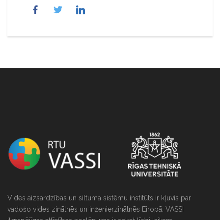
NULL
Vides aizsardzības un siltuma sistēmu institūts ir kļuvis par
vadošo vides zinātnēs un inženierzinātnēs Eiropā. VASSI