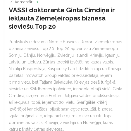
Komentāri:
0
VASSI doktorante Ginta Cimdiņa ir
iekļauta Ziemeļeiropas biznesa
sieviešu Top 20
Publiskots izdevuma Nordic Business Report Ziemeļeiropas
biznesa sieviešu Top 20. Top 20 aptver visu Ziemeļeiropu:
Somiju, Dāniju, Norvēģiju, Zviedriju, Islandi, Krieviju, Igauniju,
Latviju un Lietuvu. Žūrijas locekļi izvēlēti no katras valsts.
Natālija Kasperskaja, Kaspersky Lab līdzdibinātāja un Krievijā
bāzētās InfoWatch Group valdes priekšsēdētāja, ieņem
pirmo vietu, bet Tatjana Bakaļčuka, Krievijas trešā turīgākā
sieviete un Wildberries īpašniece, ierindota otrajā vietā. Ginta
Cimdiņa, uzņēmuma Fortum Jelgava valdes priekšsēdētāja,
arī iekļuvusi topā, ieņemot 20. vietu. Svarīgākie kritēriji,
izvērtējot kandidātes, bijuši: sasniegtie rezultāti, biznesa
izjūta, oriģinalitāte, ideju pielietojums dzīvē un citi. Topā
dominē trīs valstis: Krievija, Zviedrija un Norvēģija, kuras
katru pārstāv četras sievietes..