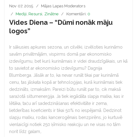
Nov 07, 2015
Mājas Lapas Moderators
Mediji
,
Resursi
,
Zinātne
Komentāri:
0
Vides Diena – “Dūmi nonāk māju
logos”
Ir sākusies apkures sezona, un cilvēki, izvēloties kurināmo
savām privātmājām, vispirms domā par ekonomisko
izdevīgumu, bet kurš kurināmais ir videi draudzīgākais, un kā
to savietot ar ekonomisko izdevīgumu? Dagnija
Blumberga. Jāsāk ar to, ka nevar runāt tikai par kurināmā
cenu, tas jāskata kopā ar tehnoloģijas, kurā kurināmais tiek
dedzināts, izmaksām. Pareizi būtu runāt par to, cik maksā
saražotā siltumenerģija. Ja tiek iegādāta slapja malka, kas ir
lētāka, taču arī sadedzināšanas efektivitāte ir zema,
lietderības koeficients ir tikai 50% no iespējamā. Dedzinot
slapju malku, rodas kancerogēnais benzpirēns, jo kurtuvē
vienlaicīgi notiek 250 ķīmisko reakciju un ne visas no tām
norit līdz galam,.