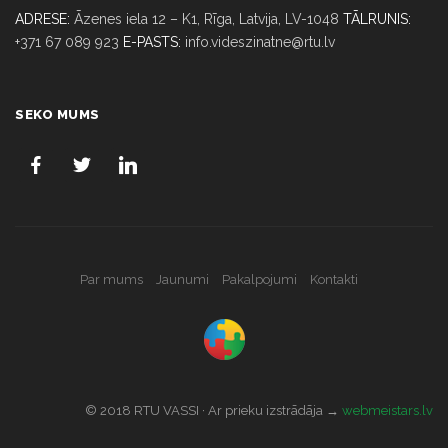
ADRESE:
Āzenes iela 12 – K1, Rīga,
Latvija, LV-1048
TĀLRUNIS:
+371 67 089 923
E-PASTS:
info.videszinatne@rtu.lv
SEKO MUMS
Par mums
Jaunumi
Pakalpojumi
Kontakti
© 2018 RTU VASSI · Ar prieku izstrādāja →
webmeistars.lv