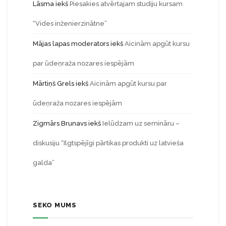
Lāsma
iekš
Piesakies atvērtajam studiju kursam
“Vides inženierzinātne”
Mājas lapas moderators
iekš
Aicinām apgūt kursu
par ūdeņraža nozares iespējām
Mārtiņš Grels
iekš
Aicinām apgūt kursu par
ūdeņraža nozares iespējām
Zigmārs Brunavs
iekš
Ielūdzam uz semināru –
diskusiju “Ilgtspējīgi pārtikas produkti uz latvieša
galda”
SEKO MUMS