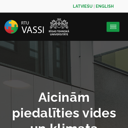
LATVIEŠU
|
ENGLISH
Aicinām
piedalīties vides