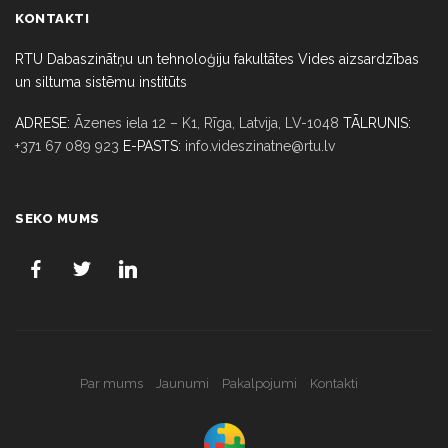
KONTAKTI
RTU Dabaszinātņu un tehnoloģiju fakultātes Vides aizsardzības
un siltuma sistēmu institūts
ADRESE:
Āzenes iela 12 – K1, Rīga,
Latvija, LV-1048
TĀLRUNIS:
+371 67 089 923
E-PASTS:
info.videszinatne@rtu.lv
SEKO MUMS
Par mums
Jaunumi
Pakalpojumi
Kontakti