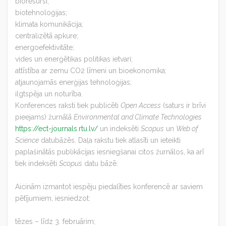
bioresursi;
biotehnoloģijas;
klimata komunikācija;
centralizētā apkure;
energoefektivitāte;
vides un enerģētikas politikas ietvari;
attīstība ar zemu CO2 līmeni un bioekonomika;
atjaunojamās enerģijas tehnoloģijas;
ilgtspēja un noturība.
Konferences raksti tiek publicēti
Open Access
(saturs ir brīvi
pieejams) žurnālā
Environmental and Climate Technologies
https://ect-journals.rtu.lv/
un indeksēti
Scopus
un
Web of
Science
datubāzēs. Daļa rakstu tiek atlasīti un ieteikti
paplašinātās publikācijas iesniegšanai citos žurnālos, ka arī
tiek indeksēti
Scopus
datu bāzē.
Aicinām izmantot iespēju piedalīties konferencē ar saviem
pētījumiem, iesniedzot:
tēzes – līdz 3. februārim;