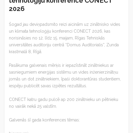
tehnoloģiju konferencē CONECT
2026
Šogad jau deviņpadsmito reizi aicinām uz zinātnisko vides
un klimata tehnoloģiju konferenci CONECT 2026, kas
norisināsies no 12. līdz 15. maijam, Rīgas Tehniskās
universitātes auditoriju centrā “Domus Auditorialis”, Zunda
krastmalā 8, Rīgā.
Pasākuma galvenais mērķis ir iepazīstināt zinātniekus ar
sasniegumiem enerģijas sistēmu un vides inženierzinātņu
jomās un dot zinātniekiem, īpaši doktorantūras studentiem,
iespēju publicēt savas izpētes rezultātus.
CONECT katru gadu pulcē ap 200 zinātnieku un pētnieku
no vairāk nekā 25 valstīm.
Galvenās šī gada konferences tēmas: