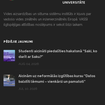
Vides aizsardzības un siltuma sistēmu institūts ir kļuvis par
vadošo vides zinātnēs un inženierzinātnēs Eiropā. VASSI
ilgtspējīgas attīstības noslēpums ir sekot līdzi laikam.
PĒDĒJIE JAUNUMI
Studenti aicināti piedalīties hakatonā “Saki, ko
darīt ar Saku?”
AUG 04, 2026
Aicinām uz neformālās izglītības kursu “Datos
balstīti lēmumi – vienkārši un pamatoti”
JUL 10, 2026