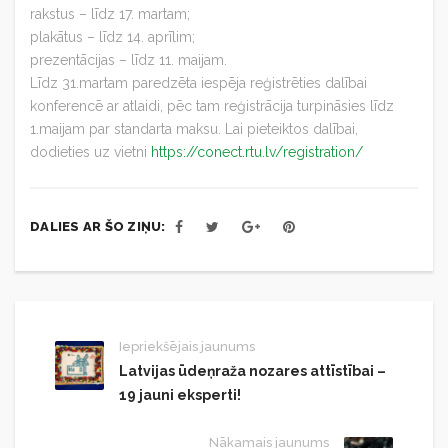
rakstus – līdz 17. martam;
plakātus – līdz 14. aprīlim;
prezentācijas – līdz 11. maijam.
Līdz 31.martam paredzēta iespēja reģistrēties dalībai
konferencē ar atlaidi, pēc tam reģistrācija turpināsies līdz
1.maijam par standarta maksu. Lai pieteiktos dalībai,
dodieties uz vietni
https://conect.rtu.lv/registration/
DALIES AR ŠO ZIŅU:
Iepriekšējais jaunums
Latvijas ūdeņraža nozares attīstībai –
19 jauni eksperti!
Nākamais jaunums