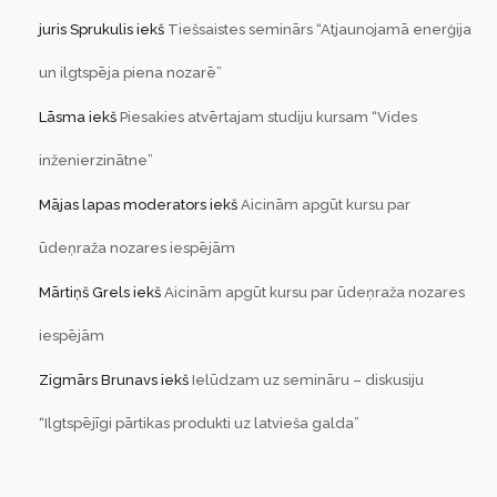
juris Sprukulis
iekš
Tiešsaistes seminārs “Atjaunojamā enerģija
un ilgtspēja piena nozarē”
Lāsma
iekš
Piesakies atvērtajam studiju kursam “Vides
inženierzinātne”
Mājas lapas moderators
iekš
Aicinām apgūt kursu par
ūdeņraža nozares iespējām
Mārtiņš Grels
iekš
Aicinām apgūt kursu par ūdeņraža nozares
iespējām
Zigmārs Brunavs
iekš
Ielūdzam uz semināru – diskusiju
“Ilgtspējīgi pārtikas produkti uz latvieša galda”