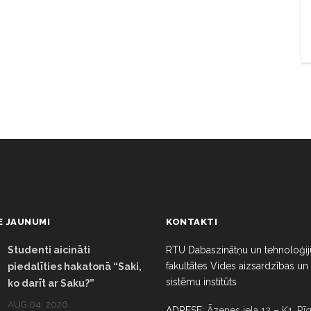
E JAUNUMI
KONTAKTI
Studenti aicināti
RTU Dabaszinātņu un tehnoloģij
fakultātes Vides aizsardzības un
piedalīties hakatonā “Saki,
sistēmu institūts
ko darīt ar Saku?”
AUG 04, 2026
ADRESE:
Āzenes iela 12 – K1, Rīg