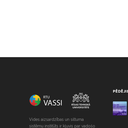
NULL
PĒDĒJI
Vides aizsardzības un siltuma
sistēmu institūts ir kļuvis par vadošo