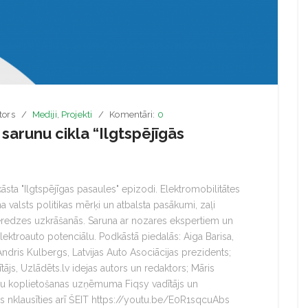
tors
Mediji
,
Projekti
Komentāri:
0
sarunu cikla “Ilgtspējīgās
āsta "Ilgtspējīgas pasaules" epizodi. Elektromobilitātes
na valsts politikas mērķi un atbalsta pasākumi, zaļi
eredzes uzkrāšanās. Saruna ar nozares ekspertiem un
 elektroauto potenciālu. Podkāstā piedalās: Aiga Barisa,
ndris Kulbergs, Latvijas Auto Asociācijas prezidents;
tājs, Uzlādēts.lv idejas autors un redaktors; Māris
eņu koplietošanas uzņēmuma Fiqsy vadītājs un
ms nklausīties arī ŠEIT https://youtu.be/E0R1sqcuAbs