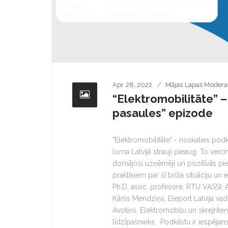
Apr 28, 2022
Mājas Lapas Modera
“Elektromobilitāte” – 
pasaules” epizode
"Elektromobilitāte" - noskaties podk
loma Latvijā strauji pieaug. To veici
domājoši uzņēmēji un pozitīvās pi
praktiķiem par šī brīža situāciju un
Ph.D, asoc. profesore, RTU VASSI; A
Kārlis Mendziņš, Eleport Latvija vadī
Avotiņš, Elektromobiļu un skrejrit
līdzīpašnieks. Podkāstu ir iespēja