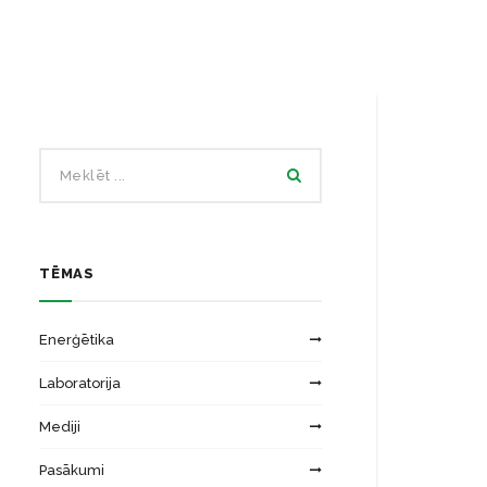
Ēku energoefektivitātes laboratorija
Zinātniskās institūcijas
Saules energosistēmu laboratorija
TĒMAS
Enerģētika
Laboratorija
Mediji
Pasākumi