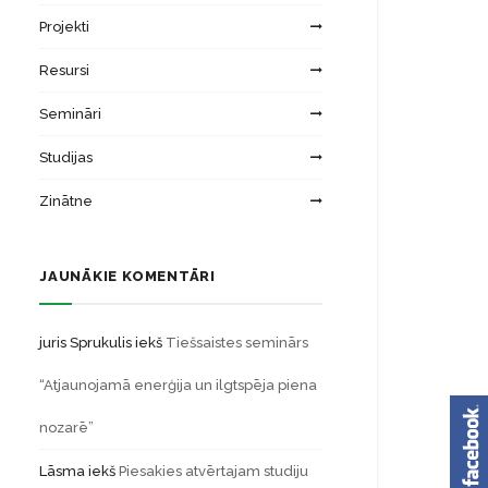
Projekti
Resursi
Semināri
Studijas
Zinātne
JAUNĀKIE KOMENTĀRI
juris Sprukulis
iekš
Tiešsaistes seminārs
“Atjaunojamā enerģija un ilgtspēja piena
nozarē”
Lāsma
iekš
Piesakies atvērtajam studiju