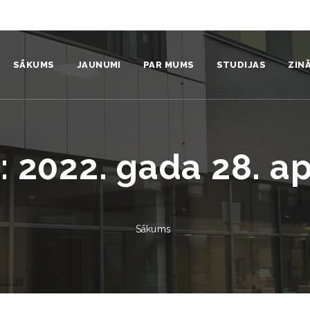
SĀKUMS
JAUNUMI
PAR MUMS
STUDIJAS
ZIN
Institūts
Sistēmdinamikas ku
Pro
Komanda
Nāc studēt
Zin
:
2022. gada 28. apr
Struktūra
Studentiem
Zin
Video un foto
Absolventi
Pub
Sākums
Vides politika un stratēģija
Prakse
Pat
Sadarbības partneri
Aizstāvētie promocij
Izd
Identitāte
Mūžizglītība