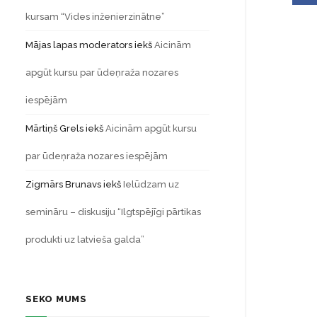
kursam “Vides inženierzinātne”
Mājas lapas moderators
iekš
Aicinām
apgūt kursu par ūdeņraža nozares
iespējām
Mārtiņš Grels
iekš
Aicinām apgūt kursu
par ūdeņraža nozares iespējām
Zigmārs Brunavs
iekš
Ielūdzam uz
semināru – diskusiju “Ilgtspējīgi pārtikas
produkti uz latvieša galda”
SEKO MUMS