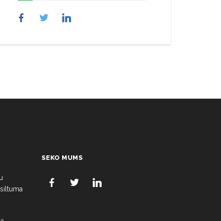
SEKO MUMS
u
 siltuma
a,