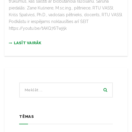
trūkumus, kas saistīti ar biobutanola ražošanu. Sarunā
piedalās: Zane Kušnere, M.sc.ing., pētniece, RTU VASSI;
Krišs Spalviņš, Ph.D., vadošais pētnieks, docents, RTU VASSI.
Podkāstu ir iespējams noklausīties arī ŠEIT
https://youtu.be/tAKQ76Twj5k
LASĪT VAIRĀK
TĒMAS