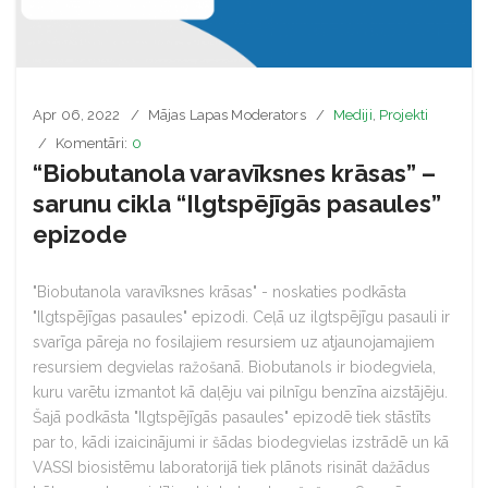
Apr 06, 2022
Mājas Lapas Moderators
Mediji
,
Projekti
Komentāri:
0
“Biobutanola varavīksnes krāsas” –
sarunu cikla “Ilgtspējīgās pasaules”
epizode
"Biobutanola varavīksnes krāsas" - noskaties podkāsta
"Ilgtspējīgas pasaules" epizodi. Ceļā uz ilgtspējīgu pasauli ir
svarīga pāreja no fosilajiem resursiem uz atjaunojamajiem
resursiem degvielas ražošanā. Biobutanols ir biodegviela,
kuru varētu izmantot kā daļēju vai pilnīgu benzīna aizstājēju.
Šajā podkāsta "Ilgtspējīgās pasaules" epizodē tiek stāstīts
par to, kādi izaicinājumi ir šādas biodegvielas izstrādē un kā
VASSI biosistēmu laboratorijā tiek plānots risināt dažādus