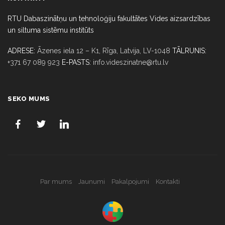
RTU Dabaszinātņu un tehnoloģiju fakultātes Vides aizsardzības
un siltuma sistēmu institūts
ADRESE:
Āzenes iela 12 – K1, Rīga,
Latvija, LV-1048
TĀLRUNIS:
+371 67 089 923
E-PASTS:
info.videszinatne@rtu.lv
SEKO MUMS
Par mums
Jaunumi
Pakalpojumi
Kontakti