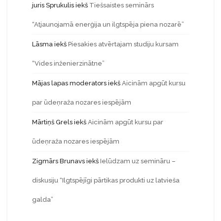
juris Sprukulis
iekš
Tiešsaistes seminārs
“Atjaunojamā enerģija un ilgtspēja piena nozarē”
Lāsma
iekš
Piesakies atvērtajam studiju kursam
“Vides inženierzinātne”
Mājas lapas moderators
iekš
Aicinām apgūt kursu
par ūdeņraža nozares iespējām
Mārtiņš Grels
iekš
Aicinām apgūt kursu par
ūdeņraža nozares iespējām
Zigmārs Brunavs
iekš
Ielūdzam uz semināru –
diskusiju “Ilgtspējīgi pārtikas produkti uz latvieša
galda”