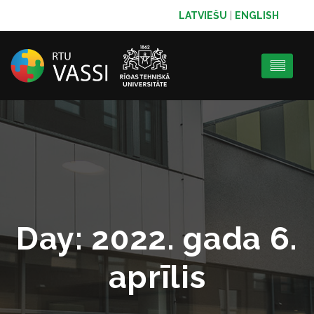
LATVIEŠU
|
ENGLISH
Day:
2022. gada 6.
aprīlis