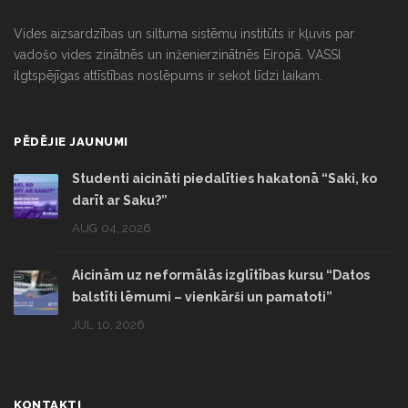
Vides aizsardzības un siltuma sistēmu institūts ir kļuvis par
vadošo vides zinātnēs un inženierzinātnēs Eiropā. VASSI
ilgtspējīgas attīstības noslēpums ir sekot līdzi laikam.
PĒDĒJIE JAUNUMI
Studenti aicināti piedalīties hakatonā “Saki, ko
darīt ar Saku?”
AUG 04, 2026
Aicinām uz neformālās izglītības kursu “Datos
balstīti lēmumi – vienkārši un pamatoti”
JUL 10, 2026
KONTAKTI