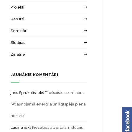
Projekti
Resursi
Semināri
Studijas
Zinātne
JAUNĀKIE KOMENTĀRI
juris Sprukulis
iekš
Tiešsaistes seminārs
“Atjaunojamā enerģija un ilgtspēja piena
nozarē”
Lāsma
iekš
Piesakies atvērtajam studiju