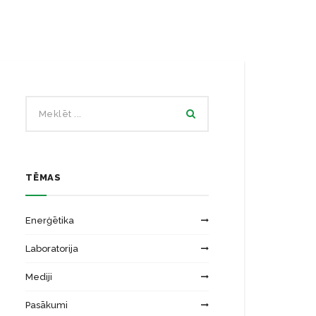
Ēku energoefektivitātes laboratorija
Zinātniskās institūcijas
Saules energosistēmu laboratorija
TĒMAS
Enerģētika
Laboratorija
Mediji
Pasākumi