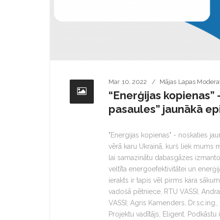
Mar 10, 2022
Mājas Lapas Modera
“Enerģijas kopienas” –
pasaules” jaunākā e
"Energijas kopienas" - noskaties j
vērā karu Ukrainā, kurš liek mums m
lai samazinātu dabasgāzes izmantoša
veltīta energoefektivitātei un enerģij
ierakts ir tapis vēl pirms kara sāku
vadošā pētniece, RTU VASSI; Andra 
VASSI; Agris Kamenders, Dr.sc.ing.,
Projektu vadītājs, Eligent. Podkāstu 