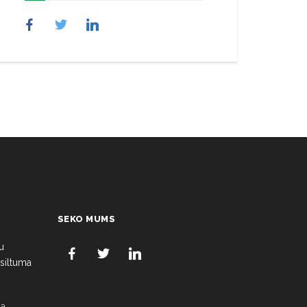
SEKO MUMS
u
 siltuma
a,