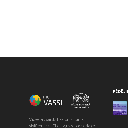
NULL
PĒDĒJI
Vides aizsardzības un siltuma
sistēmu institūts ir kļuvis par vadošo