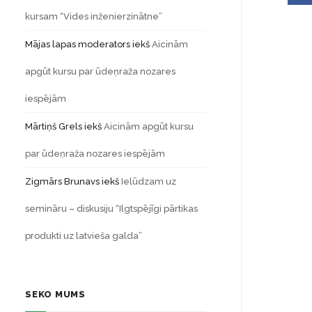
kursam “Vides inženierzinātne”
Mājas lapas moderators
iekš
Aicinām
apgūt kursu par ūdeņraža nozares
iespējām
Mārtiņš Grels
iekš
Aicinām apgūt kursu
par ūdeņraža nozares iespējām
Zigmārs Brunavs
iekš
Ielūdzam uz
semināru – diskusiju “Ilgtspējīgi pārtikas
produkti uz latvieša galda”
SEKO MUMS