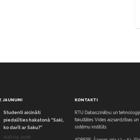
E JAUNUMI
KONTAKTI
Studenti aicināti
RTU Dabaszinātņu un tehnoloģij
fakultātes Vides aizsardzības un
piedalīties hakatonā “Saki,
sistēmu institūts
ko darīt ar Saku?”
AUG 04, 2026
ADRESE:
Āzenes iela 12 – K1, Rīg