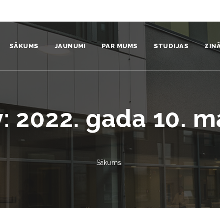
SĀKUMS
JAUNUMI
PAR MUMS
STUDIJAS
ZIN
Institūts
Sistēmdinamikas ku
Pro
Komanda
Nāc studēt
Zin
y:
2022. gada 10. m
Struktūra
Studentiem
Zin
Video un foto
Absolventi
Pub
Sākums
Vides politika un stratēģija
Prakse
Pat
Sadarbības partneri
Aizstāvētie promocij
Izd
Identitāte
Mūžizglītība