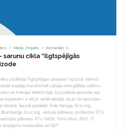
tors
Mediji
,
Projekti
Komentāri:
0
 sarunu cikla “Ilgtspējīgās
pizode
aunāko podkāsta "Ilgtspējīgas pasaules" epizodi Ņemot
eklēt iespējas transformēt Latvijas enerģētikas sektoru,
nu un Krievijas ietekmi tajā, šī podkāsta epizode, kas
as kopienām, ir vēl jo vairāk aktuāla, lai arī šīs epizodes
ma Ukrainā. Sarunā piedalās: Ruta Vanaga, Dr.sc.ing.,
Blumberga, Dr.sc.ing., vadošā pētniece, profesore, RTU
 vadošais pētnieks, RTU VASSI; Toms Mols, Ph.D., IT
ir iespējams noklausīties arī ŠEIT