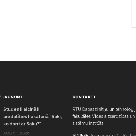
E JAUNUMI
KONTAKTI
Studenti aicināti
RTU Dabaszinātņu un tehnoloģij
fakultātes Vides aizsardzības un
piedalīties hakatonā “Saki,
sistēmu institūts
ko darīt ar Saku?”
AUG 04, 2026
ADRESE:
Āzenes iela 12 – K1, Rīg