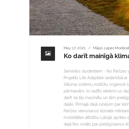
May 17, 2021
Mājas Lapas Moderat
Ko darīt mainīgā kli
Seminārs studentiem - No Parīzes v
Projekts Life Adaptate sadarbībā ar
Siltuma sistēmu institūtu organizē 
pārmaiņām, to radīto ietekmi uz d
darīt, lai tās mazinātu un tām pielā
daļās. Pirmajā daļā runāsim par kli
Parīzes vienošanos klimata mērķiem,
mobilitātes attīstību Latvijā, aprit
daļā tiks runāts par pielāgošanos k