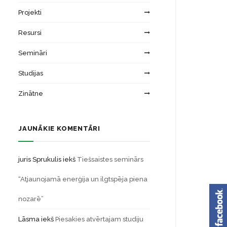
Projekti
Resursi
Semināri
Studijas
Zinātne
JAUNĀKIE KOMENTĀRI
juris Sprukulis
iekš
Tiešsaistes seminārs
“Atjaunojamā enerģija un ilgtspēja piena
nozarē”
Lāsma
iekš
Piesakies atvērtajam studiju