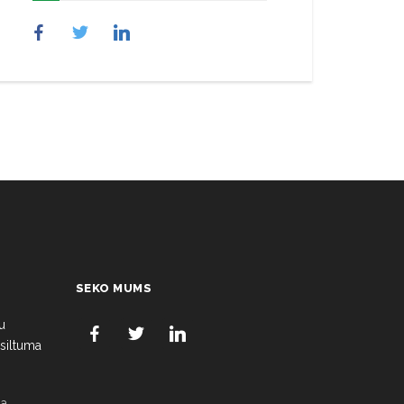
SEKO MUMS
u
 siltuma
a,