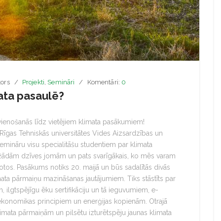
ors
Projekti
,
Semināri
Komentāri:
0
mata pasaulē?
ienošanās līdz vietējiem klimata pasākumiem!
 Rīgas Tehniskās universitātes Vides Aizsardzības un
semināru visu specialitāšu studentiem par klimata
ažādām dzīves jomām un pats svarīgākais, ko mēs varam
gotos. Pasākums notiks 20. maijā un būs sadalītās divās
mata pārmaiņu mazināšanas jautājumiem. Tiks stāstīts par
 ilgtspējīgu ēku sertifikāciju un tā ieguvumiem, e-
es ekonomikas principiem un enerģijas kopienām. Otrajā
limata pārmaiņām un pilsētu izturētspēju jaunas klimata