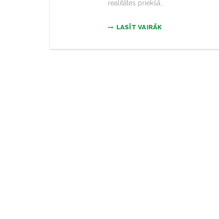
realitātes priekšā,.
LASĪT VAIRĀK