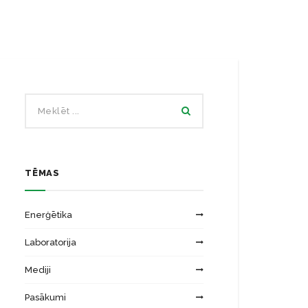
Ēku energoefektivitātes laboratorija
Zinātniskās institūcijas
Saules energosistēmu laboratorija
TĒMAS
Enerģētika
Laboratorija
Mediji
Pasākumi