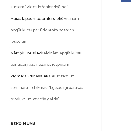
kursam “Vides inženierzinātne”
Mājas lapas moderators
iekš
Aicinām
apgūt kursu par ūdeņraža nozares
iespējām
Mārtiņš Grels
iekš
Aicinām apgūt kursu
par ūdeņraža nozares iespējām
Zigmārs Brunavs
iekš
Ielūdzam uz
semināru – diskusiju “Ilgtspējīgi pārtikas
produkti uz latvieša galda”
SEKO MUMS