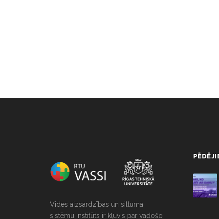
NULL
PĒDĒJI
Vides aizsardzības un siltuma
sistēmu institūts ir kļuvis par vadošo