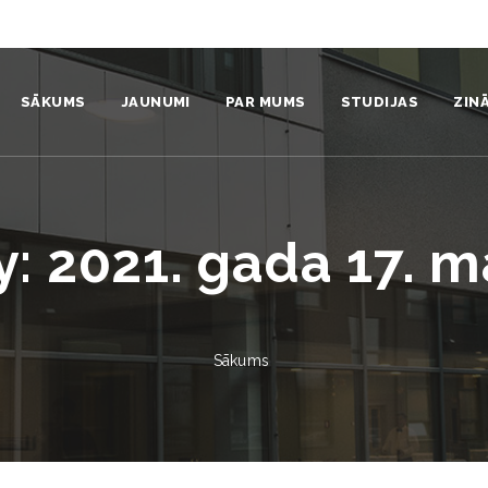
SĀKUMS
JAUNUMI
PAR MUMS
STUDIJAS
ZIN
Institūts
Sistēmdinamikas ku
Pro
Komanda
Nāc studēt
Zin
y:
2021. gada 17. m
Struktūra
Studentiem
Zin
Video un foto
Absolventi
Pub
Sākums
Vides politika un stratēģija
Prakse
Pat
Sadarbības partneri
Aizstāvētie promocij
Izd
Identitāte
Mūžizglītība