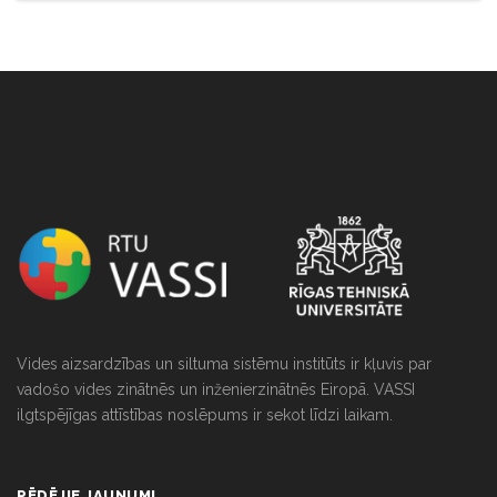
NULL
Vides aizsardzības un siltuma sistēmu institūts ir kļuvis par
vadošo vides zinātnēs un inženierzinātnēs Eiropā. VASSI
ilgtspējīgas attīstības noslēpums ir sekot līdzi laikam.
PĒDĒJIE JAUNUMI