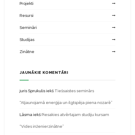
Projekti
Resursi
Semināri
Studijas
Zinātne
JAUNĀKIE KOMENTĀRI
juris Sprukulis
iekš
Tiešsaistes seminārs
“Atjaunojamā enerģija un ilgtspēja piena nozarē”
Lāsma
iekš
Piesakies atvērtajam studiju kursam
“Vides inženierzinātne”