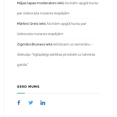
Mājas lapas moderators
iekš
Aicinām apgūt kursu
par ūdeņraža nozares iespējām
Mārtiņš Grels
iekš
Aicinām apgūt kursu par
ūdeņraža nozares iespējām
Zigmārs Brunavs
iekš
Ielūdzam uz semināru –
diskusiju “Ilgtspējīgi pārtikas produkti uz latvieša
galda”
SEKO MUMS