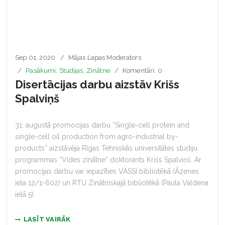
Sep 01, 2020
Mājas Lapas Moderators
Pasākumi
,
Studijas
,
Zinātne
Komentāri:
0
Disertācijas darbu aizstāv Krišs
Spalviņš
31. augustā promocijas darbu “Single-cell protein and
single-cell oil production from agro-industrial by-
products” aizstāvēja Rīgas Tehniskās universitātes studiju
programmas “Vides zinātne” doktorants Krišs Spalviņš. Ar
promocijas darbu var iepazīties VASSI bibliotēkā (Āzenes
iela 12/1-602) un RTU Zinātniskajā bibliotēkā (Paula Valdena
ielā 5).
LASĪT VAIRĀK