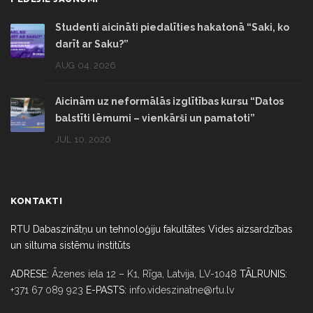
Studenti aicināti piedalīties hakatonā “Saki, ko
darīt ar Saku?”
AUG 04, 2026
Aicinām uz neformālās izglītības kursu “Datos
balstīti lēmumi – vienkārši un pamatoti”
JUL 10, 2026
KONTAKTI
RTU Dabaszinātņu un tehnoloģiju fakultātes Vides aizsardzības
un siltuma sistēmu institūts
ADRESE:
Āzenes iela 12 – K1, Rīga,
Latvija, LV-1048
TĀLRUNIS:
+371 67 089 923
E-PASTS:
info.videszinatne@rtu.lv