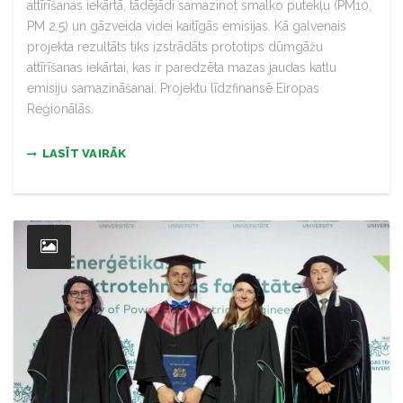
attīrīšanas iekārtā, tādējādi samazinot smalko putekļu (PM10,
PM 2.5) un gāzveida videi kaitīgās emisijas. Kā galvenais
projekta rezultāts tiks izstrādāts prototips dūmgāžu
attīrīšanas iekārtai, kas ir paredzēta mazas jaudas katlu
emisiju samazināšanai. Projektu līdzfinansē Eiropas
Reģionālās.
LASĪT VAIRĀK