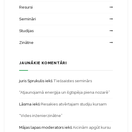
Resursi
Semināri
Studijas
Zinātne
JAUNĀKIE KOMENTĀRI
juris Sprukulis
iekš
Tiešsaistes seminārs
“Atjaunojamā enerģija un ilgtspēja piena nozarē”
Lāsma
iekš
Piesakies atvērtajam studiju kursam
“Vides inženierzinātne”
Mājas lapas moderators
iekš
Aicinām apgūt kursu