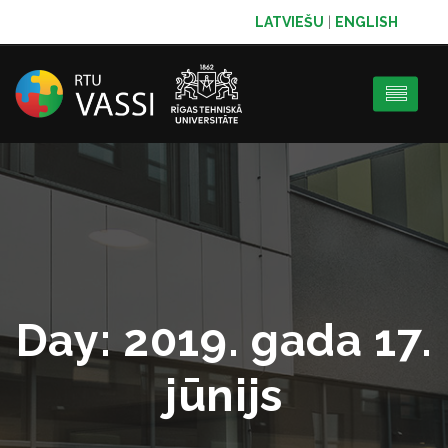
LATVIEŠU
|
ENGLISH
Day:
2019. gada 17.
jūnijs