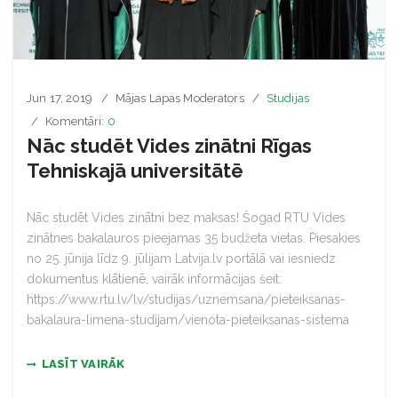
Jun 17, 2019
Mājas Lapas Moderators
Studijas
Komentāri:
0
Nāc studēt Vides zinātni Rīgas
Tehniskajā universitātē
Nāc studēt Vides zinātni bez maksas! Šogad RTU Vides
zinātnes bakalauros pieejamas 35 budžeta vietas. Piesakies
no 25. jūnija līdz 9. jūlijam Latvija.lv portālā vai iesniedz
dokumentus klātienē, vairāk informācijas šeit:
https://www.rtu.lv/lv/studijas/uznemsana/pieteiksanas-
bakalaura-limena-studijam/vienota-pieteiksanas-sistema
LASĪT VAIRĀK