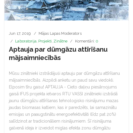
Jun 17, 2019
Mājas Lapas Moderators
Laboratorija
,
Projekti
,
Zinātne
Komentāri:
0
Aptauja par dūmgāzu attīrīšanu
mājsaimniecībās
Mūsu zinātnieki izstrādājuši aptauju par dūmgāzu attīrīšanu
mājsaimniecībās. Aizpildi anketu un paud savu viedokli.
Elposim tīru gaisu! APTAUJA - Cieto daļiņu piesārņojums
gaisā IFUS projekta ietvaros RTU VASSI zinātnieki izstrādā
jaunu dūmgāžu attīrīšanas tehnoloģisko risinājumu mazas
jaudas biomasas katliem, kas ir paredzēts, lai samazinātu
emisijas un paaugstinātu energoefektivitāti (līdz pat 20%)
salīdzinot ar tradicionāliem risinājumiem. Šī risinājuma
galvenā ideja ir izveidot miglas efekta zonu dūmgāžu