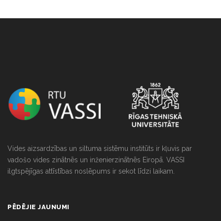
NULL
Vides aizsardzības un siltuma sistēmu institūts ir kļuvis par
vadošo vides zinātnēs un inženierzinātnēs Eiropā. VASSI
ilgtspējīgas attīstības noslēpums ir sekot līdzi laikam.
PĒDĒJIE JAUNUMI