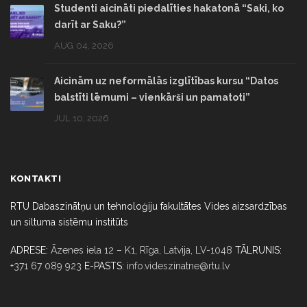
Studenti aicināti piedalīties hakatonā “Saki, ko
darīt ar Saku?”
AUG 04, 2026
Aicinām uz neformālās izglītības kursu “Datos
balstīti lēmumi – vienkārši un pamatoti”
JUL 10, 2026
KONTAKTI
RTU Dabaszinātņu un tehnoloģiju fakultātes Vides aizsardzības
un siltuma sistēmu institūts
ADRESE:
Āzenes iela 12 – K1, Rīga,
Latvija, LV-1048
TĀLRUNIS:
+371 67 089 923
E-PASTS:
info.videszinatne@rtu.lv