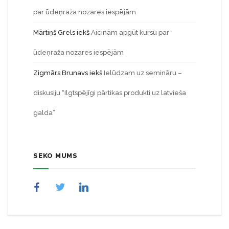
par ūdeņraža nozares iespējām
Mārtiņš Grels
iekš
Aicinām apgūt kursu par
ūdeņraža nozares iespējām
Zigmārs Brunavs
iekš
Ielūdzam uz semināru –
diskusiju “Ilgtspējīgi pārtikas produkti uz latvieša
galda”
SEKO MUMS