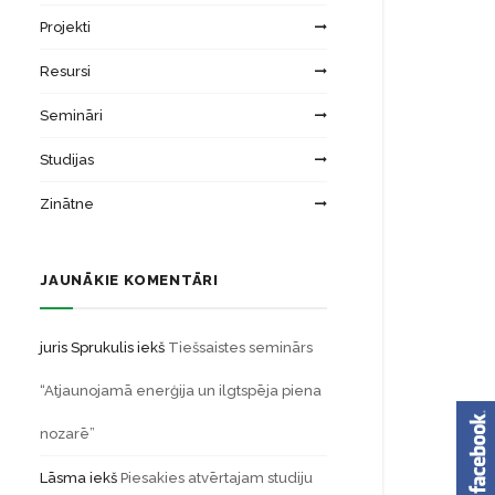
Projekti
Resursi
Semināri
Studijas
Zinātne
JAUNĀKIE KOMENTĀRI
juris Sprukulis
iekš
Tiešsaistes seminārs
“Atjaunojamā enerģija un ilgtspēja piena
nozarē”
Lāsma
iekš
Piesakies atvērtajam studiju