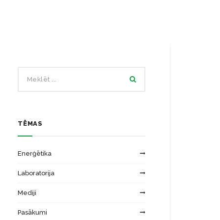
Ēku energoefektivitātes laboratorija
Zinātniskās institūcijas
Saules energosistēmu laboratorija
TĒMAS
Enerģētika
Laboratorija
Mediji
Pasākumi