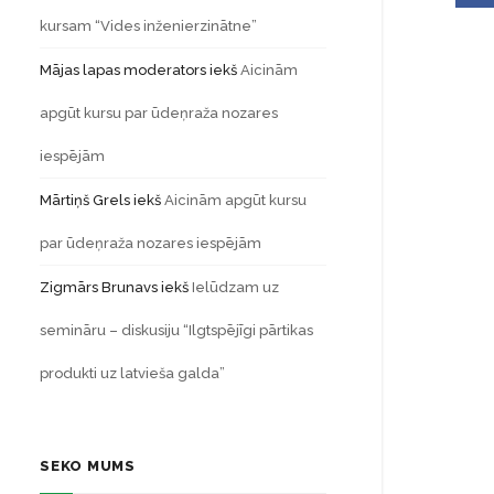
kursam “Vides inženierzinātne”
Mājas lapas moderators
iekš
Aicinām
apgūt kursu par ūdeņraža nozares
iespējām
Mārtiņš Grels
iekš
Aicinām apgūt kursu
par ūdeņraža nozares iespējām
Zigmārs Brunavs
iekš
Ielūdzam uz
semināru – diskusiju “Ilgtspējīgi pārtikas
produkti uz latvieša galda”
SEKO MUMS