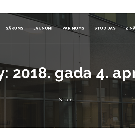
SĀKUMS
JAUNUMI
PAR MUMS
STUDIJAS
ZIN
Institūts
Sistēmdinamikas ku
Pro
Komanda
Nāc studēt
Zin
y:
2018. gada 4. apr
Struktūra
Studentiem
Zin
Video un foto
Absolventi
Pub
Sākums
Vides politika un stratēģija
Prakse
Pat
Sadarbības partneri
Aizstāvētie promocij
Izd
Identitāte
Mūžizglītība