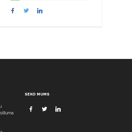
SEKO MUMS
u
 siltuma
a,