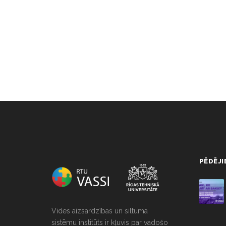
NULL
PĒDĒJI
Vides aizsardzības un siltuma
sistēmu institūts ir kļuvis par vadošo