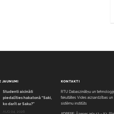
E JAUNUMI
KONTAKTI
Studenti aicināti
RTU Dabaszinātņu un tehnoloģij
fakultātes Vides aizsardzības un
piedalīties hakatonā “Saki,
sistēmu institūts
ko darīt ar Saku?”
AUG 04, 2026
ADRESE:
Āzenes iela 12 – K1, Rīg