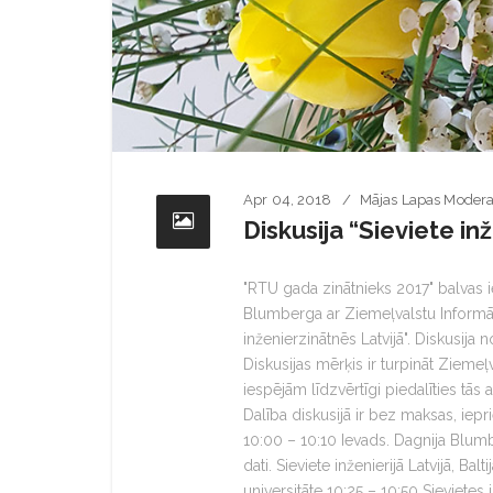
Apr 04, 2018
Mājas Lapas Modera
Diskusija “Sieviete in
"RTU gada zinātnieks 2017" balvas i
Blumberga ar Ziemeļvalstu Informāci
inženierzinātnēs Latvijā". Diskusija 
Diskusijas mērķis ir turpināt Ziemeļ
iespējām līdzvērtīgi piedalīties tās a
Dalība diskusijā ir bez maksas, ie
10:00 – 10:10 Ievads. Dagnija Blumbe
dati. Sieviete inženierijā Latvijā, Bal
universitāte 10:25 – 10:50 Sievietes 