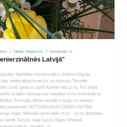
tors
Mediji
,
Pasākumi
Komentāri:
0
ženierzinātnēs Latvijā”
eguvēja, habilitēta inženierzinātņu doktore Dagnija
jas centra atbalstu ielūdz uz diskusiju "Sieviete
notiks 2018. gada 10. aprīlī Āzenes ielā 12/k1, 607 telpā.
valstīs uzsākto diskusiju par sievietes lomu inženierijā un
ttīstībā. Diskusijas darba valodas ir angļu un latviešu.
priekš piesakoties ŠEIT! DISKUSIJAS DIENAS KĀRTĪBA:
rga, Rīgas Tehniskā universitāte 10:10 – 10:25 Statistikas
tijas valstīs, Eiropā. Jūlija Gušča, Rīgas Tehniskā
inženierzinātnēs. Iespējas un.