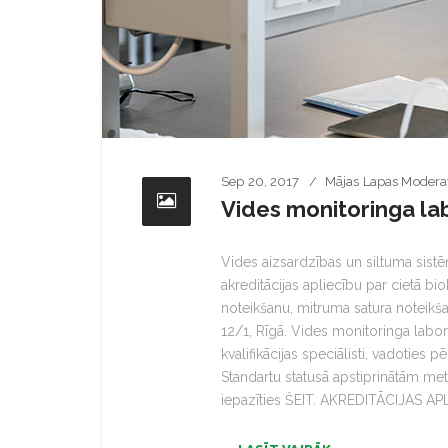
Sep 20, 2017
Mājas Lapas Modera
Vides monitoringa lab
Vides aizsardzības un siltuma sistēm
akreditācijas apliecību par cietā 
noteikšanu, mitruma satura noteikš
12/1, Rīgā. Vides monitoringa labo
kvalifikācijas speciālisti, vadoties p
Standartu statusā apstiprinātām m
iepazīties ŠEIT. AKREDITĀCIJAS A