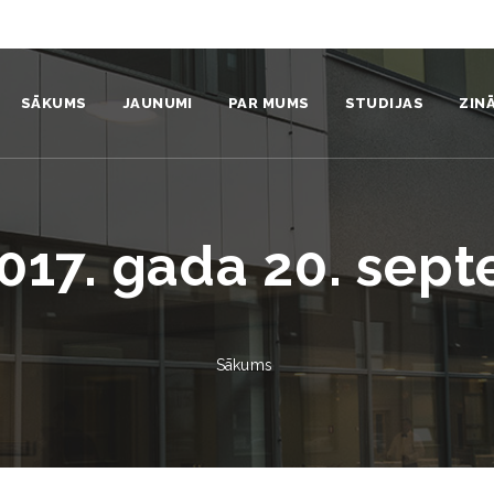
SĀKUMS
JAUNUMI
PAR MUMS
STUDIJAS
ZIN
Institūts
Sistēmdinamikas ku
Pro
Komanda
Nāc studēt
Zin
017. gada 20. sep
Struktūra
Studentiem
Zin
Video un foto
Absolventi
Pub
Sākums
Vides politika un stratēģija
Prakse
Pat
Sadarbības partneri
Aizstāvētie promocij
Izd
Identitāte
Mūžizglītība