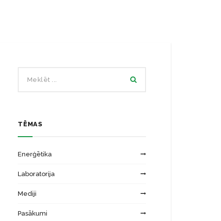
Ēku energoefektivitātes laboratorija
Zinātniskās institūcijas
Saules energosistēmu laboratorija
TĒMAS
Enerģētika
Laboratorija
Mediji
Pasākumi