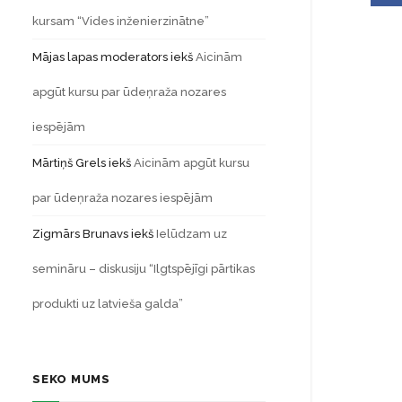
kursam “Vides inženierzinātne”
Mājas lapas moderators
iekš
Aicinām
apgūt kursu par ūdeņraža nozares
iespējām
Mārtiņš Grels
iekš
Aicinām apgūt kursu
par ūdeņraža nozares iespējām
Zigmārs Brunavs
iekš
Ielūdzam uz
semināru – diskusiju “Ilgtspējīgi pārtikas
produkti uz latvieša galda”
SEKO MUMS