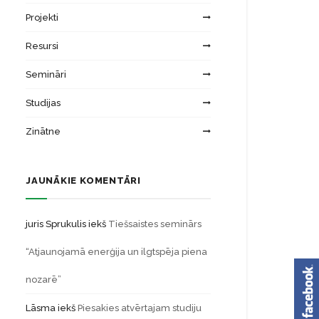
Projekti
Resursi
Semināri
Studijas
Zinātne
JAUNĀKIE KOMENTĀRI
juris Sprukulis
iekš
Tiešsaistes seminārs
“Atjaunojamā enerģija un ilgtspēja piena
nozarē”
Lāsma
iekš
Piesakies atvērtajam studiju