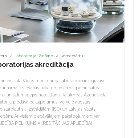
tors
Laboratorija
,
Zinātne
Komentāri:
0
oratorijas akreditācija
u institūta Vides monitoringa laboratorija ir ieguvusi
biokurināmā testēšanas pakalpojumiem – pelnu satura
anu un siltumspējas noteikšanu. Tā atrodas Āzenes ielā
ratorija piedāvā pakalpojumus, ko veic augstas
ēc starptautiski izstrādātām (ISO) un Latvijas Valsts
etodēm. Ar visiem piedāvātajiem pakalpojumiem var
PLIECĪBA PIELIKUMS AKREDITĀCIJAS APLIECĪBAI