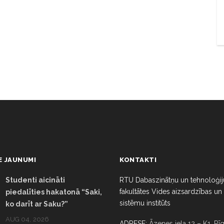
E JAUNUMI
KONTAKTI
Studenti aicināti
RTU Dabaszinātņu un tehnoloģij
fakultātes Vides aizsardzības un
piedalīties hakatonā “Saki,
sistēmu institūts
ko darīt ar Saku?”
AUG 04, 2026
ADRESE:
Āzenes iela 12 – K1, Rīg