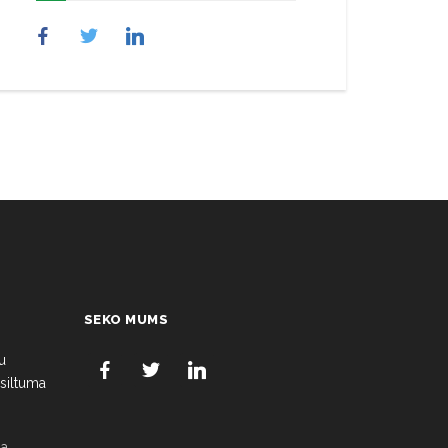
SEKO MUMS
u
 siltuma
a,