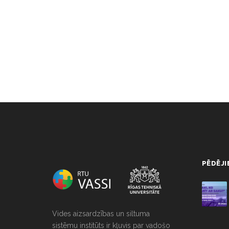
NULL
PĒDĒJI
Vides aizsardzības un siltuma
sistēmu institūts ir kļuvis par vadošo