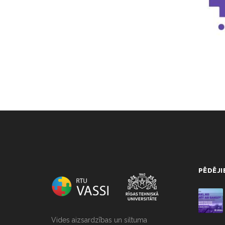
string(0) ""
PĒDĒJI
Vides aizsardzības un siltuma