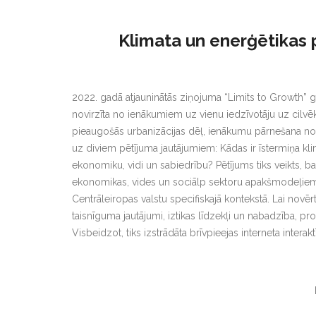
Klimata un enerģētikas 
2022. gadā atjauninātās ziņojuma “Limits to Growth” g
novirzīta no ienākumiem uz vienu iedzīvotāju uz cilvē
pieaugošās urbanizācijas dēļ, ienākumu pārnešana no 
uz diviem pētījuma jautājumiem: Kādas ir īstermiņa kl
ekonomiku, vidi un sabiedrību? Pētījums tiks veikts, b
ekonomikas, vides un sociālp sektoru apakšmodeļiem. T
Centrāleiropas valstu specifiskajā kontekstā. Lai novērt
taisnīguma jautājumi, iztikas līdzekļi un nabadzība, pr
Visbeidzot, tiks izstrādāta brīvpieejas interneta interak