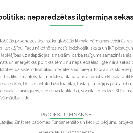
politika: neparedzētas ilgtermiņa sek
lobālās prognozes liecina, ka globālās klimata pārmaiņas veicinās res
ku labklājību. Taču nākotnē tas nesīs iedzīvotāju skaita un IKP pieau
labklājības uz adaptācijas izmaksām, darba ražīguma samazināšanās soc
imata un enerģētikas politikas lēmumu neparedzētas ilgtermiņa sekas p
alstoties uz sistēmdinamikas modelēšanas pieeju. Esošais valsts enerģē
as tiks izmantots, lai modelētu plānoto un alternatīvo klimata politik
ētu ietekmi, tiks izmantoti dažādi rādītāji, tostarp enerģijas pieejamīb
ocesuālais taisnīgums, subjektīvā labklājība, sociālā spriedze, IKP, kl
tīvā mācību vide.
PROJEKTU FINANSĒ:
Latvijas Zinātnes padomes Fundamentālo un lietišķo pētījumu projekt
Projekta Nr. lzp-2023/1-0128