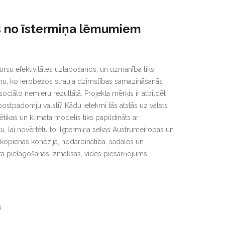
Ēku energoefektivitātes laboratorija
Zinātniskās institūcijas
as no īstermiņa lēmumiem
Saules energosistēmu laboratorija
ursu efektivitātes uzlabošanos, un uzmanība tiks
gumu, ko ierobežos strauja dzimstības samazināšanās
iālo nemieru rezultātā. Projekta mērķis ir atbildēt
ostpadomju valstī? Kādu ietekmi tās atstās uz valsts
tikas un klimata modelis tiks papildināts ar
u, lai novērtētu to ilgtermiņa sekas Austrumeiropas un
a, kopienas kohēzija, nodarbinātība, sadales un
imata pielāgošanās izmaksas, vides piesārņojums.
s