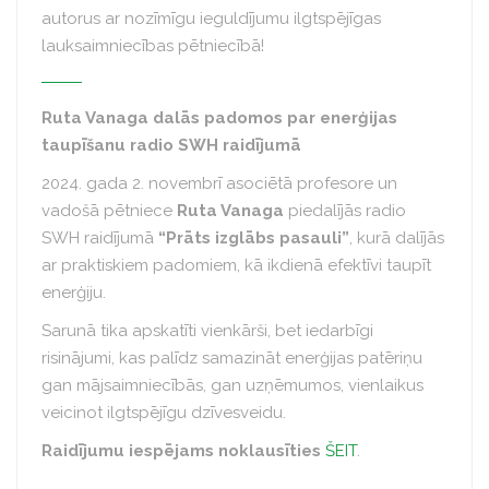
autorus ar nozīmīgu ieguldījumu ilgtspējīgas
lauksaimniecības pētniecībā!
Ruta Vanaga dalās padomos par enerģijas
taupīšanu radio SWH raidījumā
2024. gada 2. novembrī asociētā profesore un
vadošā pētniece
Ruta Vanaga
piedalījās radio
SWH raidījumā
“Prāts izglābs pasauli”
, kurā dalījās
ar praktiskiem padomiem, kā ikdienā efektīvi taupīt
enerģiju.
Sarunā tika apskatīti vienkārši, bet iedarbīgi
risinājumi, kas palīdz samazināt enerģijas patēriņu
gan mājsaimniecībās, gan uzņēmumos, vienlaikus
veicinot ilgtspējīgu dzīvesveidu.
Raidījumu iespējams noklausīties
ŠEIT
.