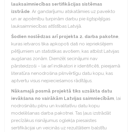
lauksaimniecības sertifikācijas sistēmas
izstrāde
. Ar gandarījumu atskatāmies uz paveikto
un ar apņēmību turpinām darbu pie ilgtspējīgas
lauksaimniecības attīstības Latvijā.
Šodien noslēdzas arī projekta 2. darba pakotne
,
kuras ietvaros tika apkopoti dati no iepriekšējiem
pētījumiem un statistikas avotiem, kas atbilst Latvijas
augšanas zonām. Diemžēl secinājumi nav
pārsteidzoši – lai arī indikatori ir identificēti, pieejamā
literatūra nenodrošina pilnvērtīgu datu kopu, kas
aptvertu visus nepieciešamos rādītājus.
Nākamajā posmā projektā tiks uzsākta datu
ievākšana no vairākām Latvijas saimniecībām
, lai
nodrošinātu pilnu un kvalitatīvu datu kopu
modelēšanas darba pakotnei. Tas ļaus izstrādāt
precīzākus risinājumus oglekļa piesaistes
sertifikācijai un veicinās uz rezultātiem balstītu