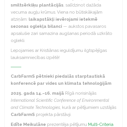
smiltsērkšķu plantācijās
, salīdzinot dažāda
vecuma augļu krūmus. Viena no būtiskākajām
atziņām:
laikapstākļi ievērojami ietekmē
sezonas oglekļa bilanci
— aukstos pavasaros
apsalušie zari samazina augšanas periodā uzkrāto
oglekli.
Lepojamies ar Kristiānas ieguldījumu ilgtspējīgas
lauksaimniecības izpētē!
CarbFarmS pētnieki piedalās starptautiskā
konferencē par vides un klimata tehnoloģijām
2025. gada 14.–16. maijā
Rīgā norisinājās
International Scientific Conference of Environmental
and Climate Technologies
, kurā ar pētījumiem uzstājās
CarbFarmS
projekta pārstāvji.
Edīte Meikulāne
prezentēja pētījumu
Multi-Criteria