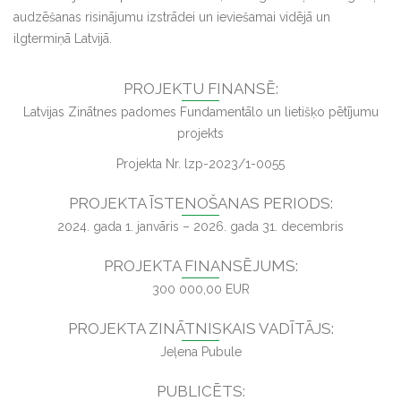
audzēšanas risinājumu izstrādei un ieviešamai vidējā un
ilgtermiņā Latvijā.
PROJEKTU FINANSĒ:
Latvijas Zinātnes padomes Fundamentālo un lietišķo pētījumu
projekts
Projekta Nr. lzp-2023/1-0055
PROJEKTA ĪSTENOŠANAS PERIODS:
2024. gada 1. janvāris – 2026. gada 31. decembris
PROJEKTA FINANSĒJUMS:
300 000,00 EUR
PROJEKTA ZINĀTNISKAIS VADĪTĀJS:
Jeļena Pubule
PUBLICĒTS: