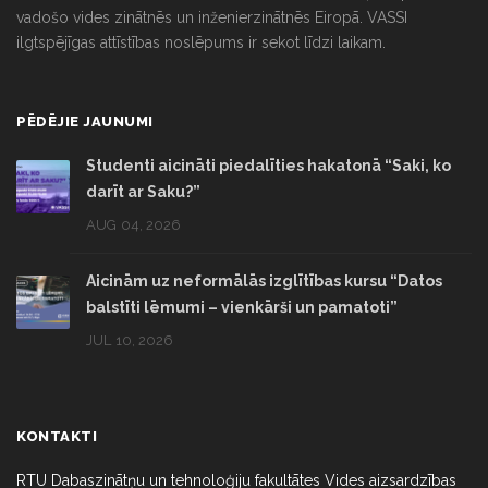
vadošo vides zinātnēs un inženierzinātnēs Eiropā. VASSI
ilgtspējīgas attīstības noslēpums ir sekot līdzi laikam.
PĒDĒJIE JAUNUMI
Studenti aicināti piedalīties hakatonā “Saki, ko
darīt ar Saku?”
AUG 04, 2026
Aicinām uz neformālās izglītības kursu “Datos
balstīti lēmumi – vienkārši un pamatoti”
JUL 10, 2026
KONTAKTI
RTU Dabaszinātņu un tehnoloģiju fakultātes Vides aizsardzības