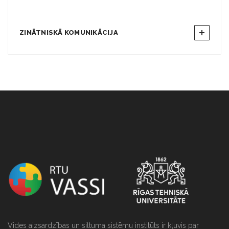
ZINĀTNISKĀ KOMUNIKĀCIJA
string(0) ""
Vides aizsardzības un siltuma sistēmu institūts ir kļuvis par