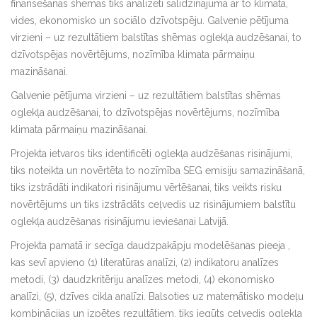
finansēšanas shēmas tiks analizēti salīdzinājumā ar to klimata,
vides, ekonomisko un sociālo dzīvotspēju. Galvenie pētījuma
virzieni – uz rezultātiem balstītas shēmas oglekļa audzēšanai, to
dzīvotspējas novērtējums, nozīmība klimata pārmaiņu
mazināšanai.
Galvenie pētījuma virzieni – uz rezultātiem balstītas shēmas
oglekļa audzēšanai, to dzīvotspējas novērtējums, nozīmība
klimata pārmaiņu mazināšanai.
Projekta ietvaros tiks identificēti oglekļa audzēšanas risinājumi,
tiks noteikta un novērtēta to nozīmība SEG emisiju samazināšanā,
tiks izstrādāti indikatori risinājumu vērtēšanai, tiks veikts risku
novērtējums un tiks izstrādāts ceļvedis uz risinājumiem balstītu
oglekļa audzēšanas risinājumu ieviešanai Latvijā.
Projekta pamatā ir secīga daudzpakāpju modelēšanas pieeja ,
kas sevī apvieno (1) literatūras analīzi, (2) indikatoru analīzes
metodi, (3) daudzkritēriju analīzes metodi, (4) ekonomisko
analīzi, (5), dzīves cikla analīzi. Balsoties uz matemātisko modeļu
kombinācijas un izpētes rezultātiem, tiks iegūts ceļvedis oglekļa