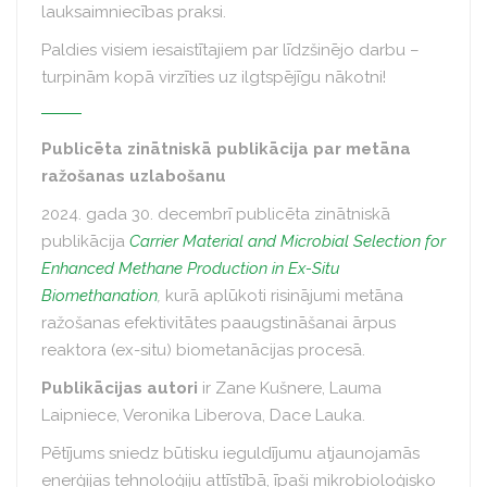
lauksaimniecības praksi.
Paldies visiem iesaistītajiem par līdzšinējo darbu –
turpinām kopā virzīties uz ilgtspējīgu nākotni!
Publicēta zinātniskā publikācija par metāna
ražošanas uzlabošanu
2024. gada 30. decembrī publicēta zinātniskā
publikācija
Carrier Material and Microbial Selection for
Enhanced Methane Production in Ex-Situ
Biomethanation
,
kurā aplūkoti risinājumi metāna
ražošanas efektivitātes paaugstināšanai ārpus
reaktora (ex-situ) biometanācijas procesā.
Publikācijas autori
ir
Zane Kušnere, Lauma
Laipniece, Veronika Liberova, Dace Lauka.
Pētījums sniedz būtisku ieguldījumu atjaunojamās
enerģijas tehnoloģiju attīstībā, īpaši mikrobioloģisko