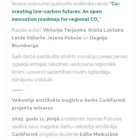
līmeņa izdevums) publicēts zinātnisks raksts
“
Co-
creating low-carbon futures: An open
innovation roadmap for regional CO₂
”
.
Raksta autori:
Viktorija Terjaņika
,
Krista Laktuka
,
Lelde Vištarte
,
Jeļena Pubule
un
Dagnija
Blumberga
.
Šajā darbā piedāvāta atvērto inovāciju pieeja zemas
oglekļa emisijas nākotnes veidošanai reģionālā
līmenī, uzsverot sadarbības nozīmi ilgtspējīgu
risinājumu izstrādē.
Veiksmīgi aizstāvēts maģistra darbs CarbFarmS
projekta ietvaros
2025. gada 11. jūnijā
profesores Jeļenas Pubules
vadībā savu maģistra darbu veiksmīgi aizstāvēja
CarbFarmS
projekta studente
Edīte Meikulāne
.