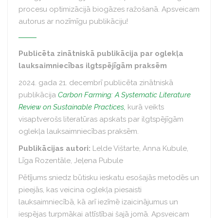
procesu optimizācijā biogāzes ražošanā. Apsveicam
autorus ar nozīmīgu publikāciju!
Publicēta zinātniskā publikācija par oglekļa
lauksaimniecības ilgtspējīgām praksēm
2024. gada 21. decembrī publicēta zinātniskā
publikācija
Carbon Farming: A Systematic Literature
Review on Sustainable Practices,
kurā veikts
visaptverošs literatūras apskats par ilgtspējīgām
oglekļa lauksaimniecības praksēm.
Publikācijas autori:
Lelde Vištarte, Anna Kubule,
Līga Rozentāle, Jeļena Pubule
Pētījums sniedz būtisku ieskatu esošajās metodēs un
pieejās, kas veicina oglekļa piesaisti
lauksaimniecībā, kā arī iezīmē izaicinājumus un
iespējas turpmākai attīstībai šajā jomā. Apsveicam