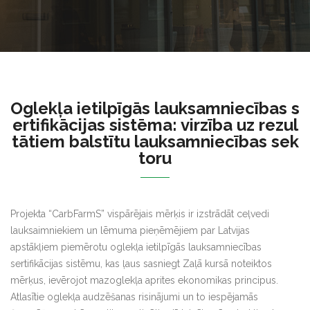
Oglekļa ietilpīgās lauksamniecības s
ertifikācijas sistēma: virzība uz rezul
tātiem balstītu lauksamniecības sek
toru
Projekta “CarbFarmS” vispārējais mērķis ir izstrādāt ceļvedi
lauksaimniekiem un lēmuma pieņēmējiem par Latvijas
apstākļiem piemērotu oglekļa ietilpīgās lauksamniecības
sertifikācijas sistēmu, kas ļaus sasniegt Zaļā kursā noteiktos
mērķus, ievērojot mazoglekļa aprites ekonomikas principus.
Atlasītie oglekļa audzēšanas risinājumi un to iespējamās