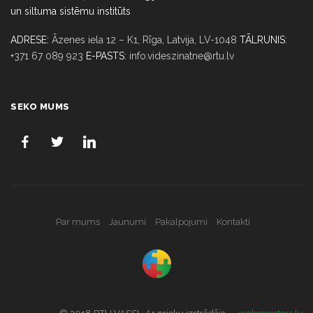
un siltuma sistēmu institūts
ADRESE:
Āzenes iela 12 – K1, Rīga,
Latvija, LV-1048
TĀLRUNIS:
+371 67 089 923
E-PASTS:
info.videszinatne@rtu.lv
SEKO MUMS
Par mums
Jaunumi
Pakalpojumi
Kontakti