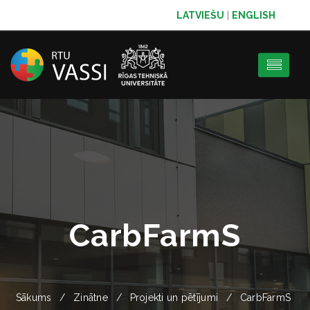
LATVIEŠU
|
ENGLISH
CarbFarmS
Sākums
Zinātne
Projekti un pētījumi
CarbFarmS