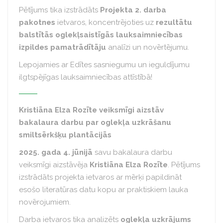
Pētījums tika izstrādāts
Projekta 2. darba
pakotnes
ietvaros, koncentrējoties uz
rezultātu
balstītās oglekļsaistīgās lauksaimniecības
izpildes pamatrādītāju
analīzi un novērtējumu.
Lepojamies ar Edītes sasniegumu un ieguldījumu
ilgtspējīgas lauksaimniecības attīstībā!
Kristiāna Elza Rozīte veiksmīgi aizstāv
bakalaura darbu par oglekļa uzkrāšanu
smiltsērkšķu plantācijās
2025. gada 4. jūnijā
savu bakalaura darbu
veiksmīgi aizstāvēja
Kristiāna Elza Rozīte
. Pētījums
izstrādāts projekta ietvaros ar mērķi papildināt
esošo literatūras datu kopu ar praktiskiem lauka
novērojumiem.
Darba ietvaros tika analizēts
oglekļa uzkrājums