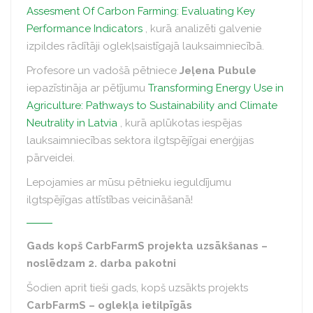
Assesment Of Carbon Farming: Evaluating Key
Performance Indicators
, kurā analizēti galvenie
izpildes rādītāji oglekļsaistīgajā lauksaimniecībā.
Profesore un vadošā pētniece
Jeļena Pubule
iepazīstināja ar pētījumu
Transforming Energy Use in
Agriculture: Pathways to Sustainability and Climate
Neutrality in Latvia
, kurā aplūkotas iespējas
lauksaimniecības sektora ilgtspējīgai enerģijas
pārveidei.
Lepojamies ar mūsu pētnieku ieguldījumu
ilgtspējīgas attīstības veicināšanā!
Gads kopš CarbFarmS projekta uzsākšanas –
noslēdzam 2. darba pakotni
Šodien aprit tieši gads, kopš uzsākts projekts
CarbFarmS – oglekļa ietilpīgās