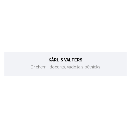
Vides ķīmija un zinātniskā komunikācija.
KĀRLIS VALTERS
Dr.chem., docents, vadošais pētnieks
Energoplānošana, klimata pārmaiņu aspekti, SEG emisijas.