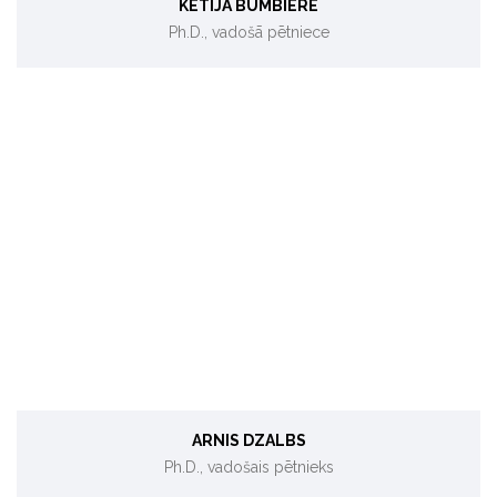
KETIJA BUMBIERE
Ph.D., vadošā pētniece
Inovācijas enerģētikā, Dzīves cikla analīze
ARNIS DZALBS
Ph.D., vadošais pētnieks