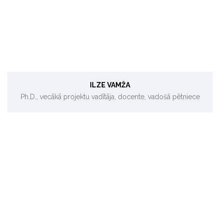
Industriālā mikrobioloģija
ILZE VAMŽA
Ph.D., vecākā projektu vadītāja, docente, vadošā pētniece
Ēku energoefektivitāte