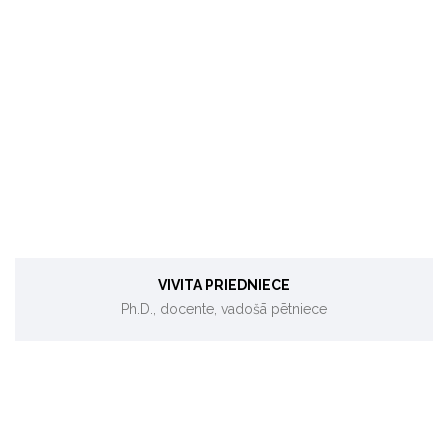
Biokurināmā testēšana.
VIVITA PRIEDNIECE
Ph.D., docente, vadošā pētniece