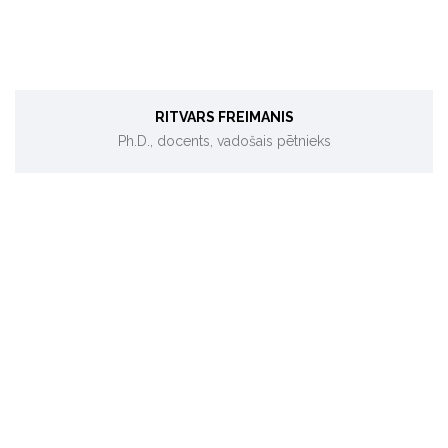
RITVARS FREIMANIS
Ph.D., docents, vadošais pētnieks
Bioekonomija, bioresursi, bioloģiskie procesi