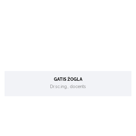
Ēku energoefektivitāte, datu analīze.
GATIS ŽOGLA
Dr.sc.ing., docents