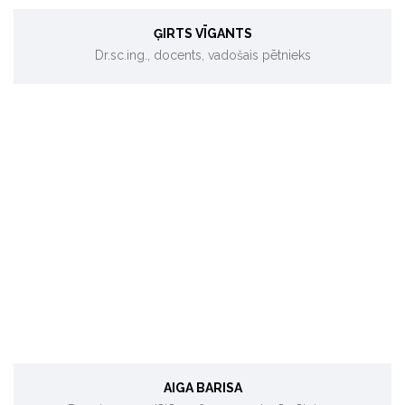
ĢIRTS VĪGANTS
Dr.sc.ing., docents, vadošais pētnieks
Ilgtspējīgs transports, klimata tehnoloģijas.
AIGA BARISA