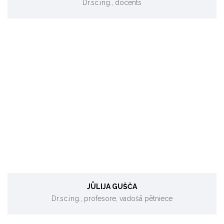
Dr.sc.ing., docents
Zemu oglekļa emisiju tehnoloģijas, dzīves cikla analīze.
JŪLIJA GUŠČA
Dr.sc.ing., profesore, vadošā pētniece