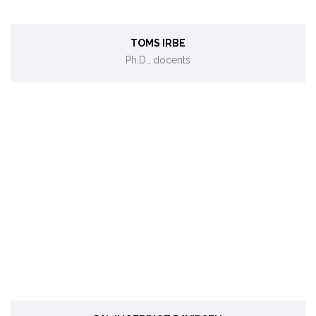
TOMS IRBE
Ph.D., docents
Sistēmdinamika