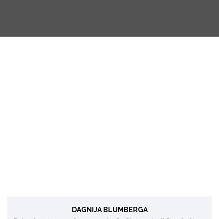
Energoefektivitāte, tīrāka ražošana, atjaunojamie
energoresursi, klimata tehnoloģijas.
DAGNIJA BLUMBERGA