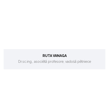
Biomimikrija, ēku energoefektivitāte.
RUTA VANAGA
Dr.sc.ing., asociētā profesore, vadošā pētniece