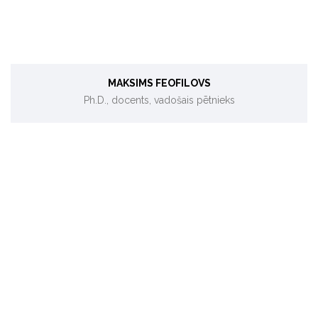
MAKSIMS FEOFILOVS
Ph.D., docents, vadošais pētnieks
Energoefektivitāte uzņēmumos, siltumenerģijas ražošana
un siltuma sistēmas