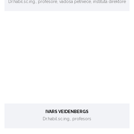
Dr.habil.sc.ing., profesore, vadošā pētniece, institūta direktore
Siltuma un masas apmaiņas procesi un iekārtas, enerģijas
ražošanas un pārveides ekoloģiskie aspekti.
IVARS VEIDENBERGS
Dr.habil.sc.ing., profesors