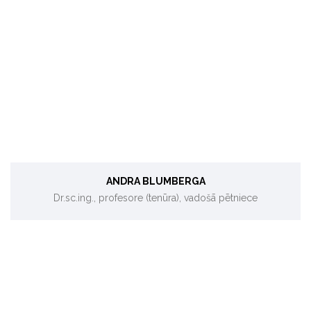
Sistēmdinamika, ēku energoefektivitāte.
ANDRA BLUMBERGA
Dr.sc.ing., profesore (tenūra), vadošā pētniece