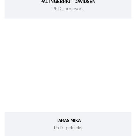
PAL INGEBRIGT DAVIDSEN
Ph.D., profesors
Neorganiskā ķīmija
TARAS MIKA
Ph.D., pētnieks