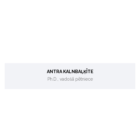
Projektu uzraudzība.
ANTRA KALNBAĻĶĪTE
Ph.D., vadošā pētniece