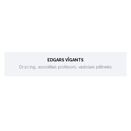
Siltuma sistēmas, koģenerācija, gazifikācija, dūmgāzu
kondensatori, biokurināmo ražošana.
EDGARS VĪGANTS
Dr.sc.ing., asociētais profesors, vadošais pētnieks
Ietekmes uz vidi novērtējums, atkritumu apsaimniekošana.