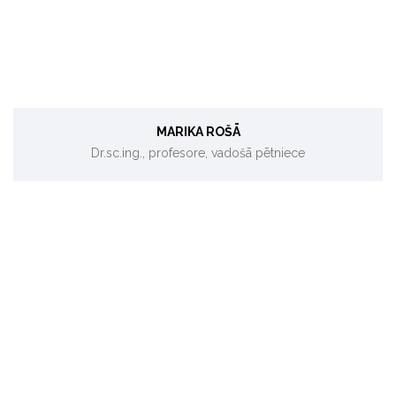
MARIKA ROŠĀ
Dr.sc.ing., profesore, vadošā pētniece
Enerģētika, energoefektivitātes pakalpojumi (ESCO).