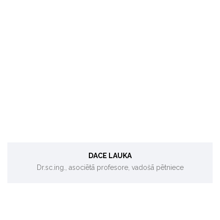
Tīrāka ražošana, materiāli no atkritumiem, siltumnīcefekta
gāzu emisijas (SEG).
DACE LAUKA
Dr.sc.ing., asociētā profesore, vadošā pētniece