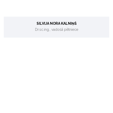
SILVIJA NORA KALNIŅŠ
Dr.sc.ing., vadošā pētniece
Koģenerācija, biomasas energoresursi.