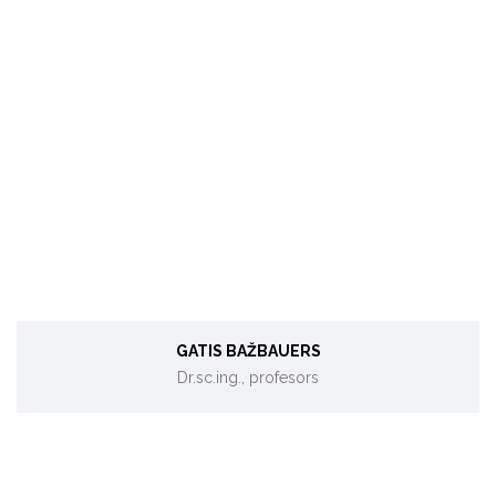
Energosistēmu analīze, centralizētā siltumapgāde un
koģenerācija, ekodizains.
GATIS BAŽBAUERS
Dr.sc.ing., profesors