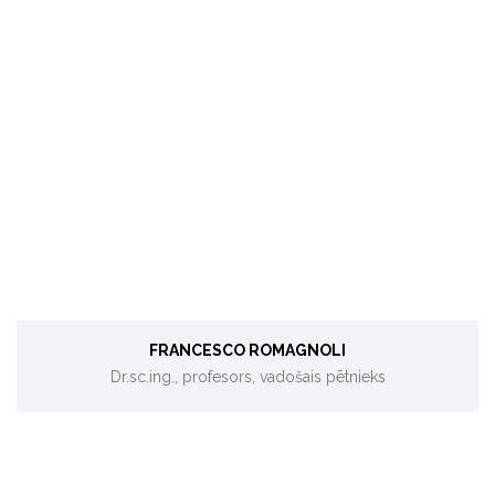
Bioenerģija, pilsētas izturētspēja.
FRANCESCO ROMAGNOLI
Dr.sc.ing., profesors, vadošais pētnieks