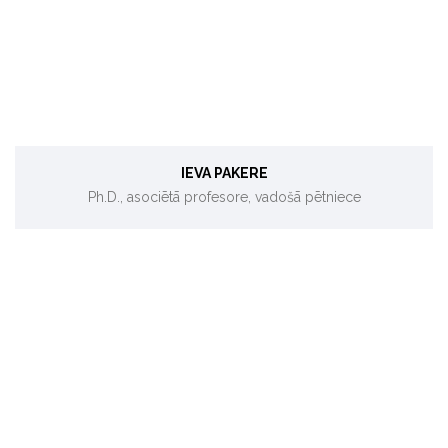
Atjaunojamie energoresursi un viedās energosistēmas
IEVA PAKERE
Ph.D., asociētā profesore, vadošā pētniece
Sistēmu izturētspēja.