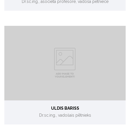
Dr.sc.ing., asociētā profesore, vadošā pētniece
ULDIS BARISS
Dr.sc.ing., vadošais pētnieks