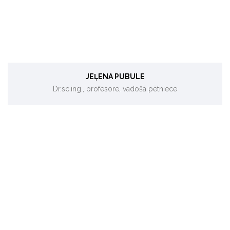
JEĻENA PUBULE
Dr.sc.ing., profesore, vadošā pētniece
Vides aizsardzība, vides projekti.