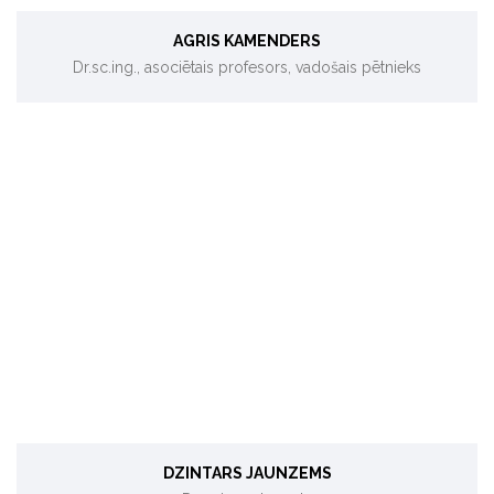
AGRIS KAMENDERS
Dr.sc.ing., asociētais profesors, vadošais pētnieks
Saules enerģija, ilgtspējīga attīstība, energoefektivitāte.
DZINTARS JAUNZEMS