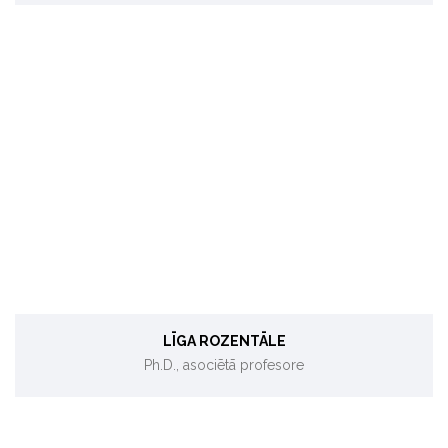
Enerģētikas politika, ilgtspēja, atjaunojamie energoresursi
LĪGA ROZENTĀLE
Ph.D., asociētā profesore