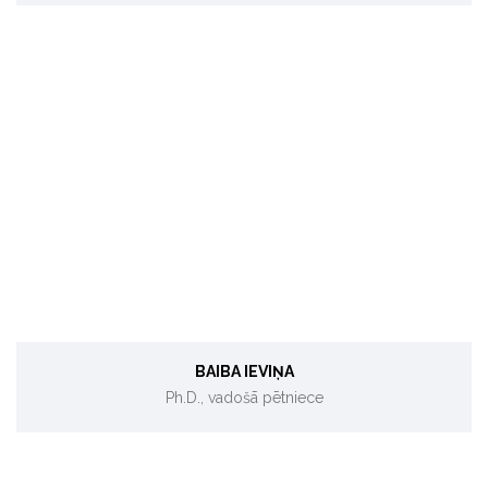
Biotehonomika, mikroaļgu biotehnoloģijas
BAIBA IEVIŅA
Ph.D., vadošā pētniece