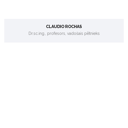
CLAUDIO ROCHAS
Dr.sc.ing., profesors, vadošais pētnieks
Energoefektivitāte ēkās un rūpniecībā.